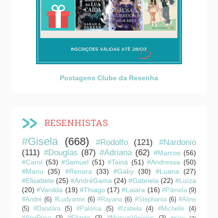
Postagens Clube da Resenha
RESENHISTAS
#Gisela
(668)
#Rodolfo
(121)
#Nardonio
(111)
#Douglas
(87)
#Adriana
(62)
#Marcos
(56)
#Carol
(53)
#Samuel
(51)
#Tainá
(51)
#Andressa
(50)
#Manu
(35)
#Renara
(33)
#Gaby
(30)
#Luana
(27)
#Elisabete
(25)
#AndréGama
(24)
#Gabriela
(22)
#Luíza
(20)
#Vanilda
(19)
#Thiago
(17)
#Laiara
(16)
#Pâmela
(9)
#André
(6)
#Ludyanne
(6)
#Rayana
(6)
#Stephania
(6)
#Aline
(5)
#Dandára
(5)
#Paloma
(5)
#Izabela
(4)
#Michelle
(4)