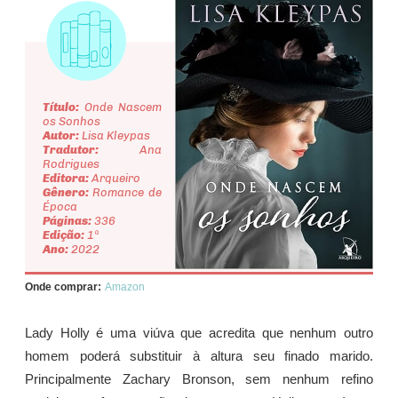
Título:
Onde Nascem
os Sonhos
Autor:
Lisa Kleypas
Tradutor:
Ana
Rodrigues
Editora:
Arqueiro
Gênero:
Romance de
Época
Páginas:
336
Edição:
1ª
Ano:
2022
Onde comprar:
Amazon
Lady Holly é uma viúva que acredita que nenhum outro
homem poderá substituir à altura seu finado marido.
Principalmente Zachary Bronson, sem nenhum refino