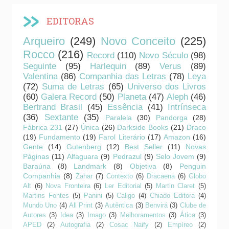
EDITORAS
Arqueiro
(249)
Novo Conceito
(225)
Rocco
(216)
Record
(110)
Novo Século
(98)
Seguinte
(95)
Harlequin
(89)
Verus
(89)
Valentina
(86)
Companhia das Letras
(78)
Leya
(72)
Suma de Letras
(65)
Universo dos Livros
(60)
Galera Record
(50)
Planeta
(47)
Aleph
(46)
Bertrand Brasil
(45)
Essência
(41)
Intrínseca
(36)
Sextante
(35)
Paralela
(30)
Pandorga
(28)
Fábrica 231
(27)
Única
(26)
Darkside Books
(21)
Draco
(19)
Fundamento
(19)
Farol Literário
(17)
Amazon
(16)
Gente
(14)
Gutenberg
(12)
Best Seller
(11)
Novas
Páginas
(11)
Alfaguara
(9)
Pedrazul
(9)
Selo Jovem
(9)
Baraúna
(8)
Landmark
(8)
Objetiva
(8)
Penguin
Companhia
(8)
Zahar
(7)
Contexto
(6)
Dracaena
(6)
Globo
Alt
(6)
Nova Fronteira
(6)
Ler Editorial
(5)
Martin Claret
(5)
Martins Fontes
(5)
Panini
(5)
Caligo
(4)
Chiado Editora
(4)
Mundo Uno
(4)
All Print
(3)
Autêntica
(3)
Benvirá
(3)
Clube de
Autores
(3)
Idea
(3)
Imago
(3)
Melhoramentos
(3)
Ática
(3)
APED
(2)
Autografia
(2)
Cosac Naify
(2)
Empíreo
(2)