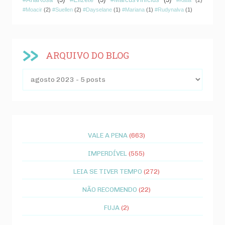
#AnaRosa
(3)
#Elizete
(3)
#MarcusVinícius
(3)
#Kátia
(2)
#Moacir
(2)
#Suellen
(2)
#Dayselane
(1)
#Mariana
(1)
#Rudynalva
(1)
ARQUIVO DO BLOG
VALE A PENA
(663)
IMPERDÍVEL
(555)
LEIA SE TIVER TEMPO
(272)
NÃO RECOMENDO
(22)
FUJA
(2)