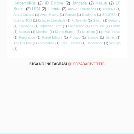
Harpercollins
(2)
ID Editora
(2)
Jangada
(2)
Kazuá
(2)
LP
Books
(2)
LPM
(2)
Literata
(2)
Above Publicações
(1)
Amarilys
(1)
Astral Cultural
(1)
Avec Editora
(1)
Conrad
(1)
Desfecho
(1)
EDUFES
(1)
Editora NCO
(1)
Estação Liberdade
(1)
Folheando
(1)
Giostri
(1)
Gregory
(1)
Highlands
(1)
Imprensa Livre
(1)
Landscape
(1)
Larousse
(1)
Litteris
(1)
Madras
(1)
Moinhos
(1)
Morro Branco
(1)
Multifoco
(1)
Novas Ideias
(1)
Pendragon
(1)
Portal Editora
(1)
Prólogo
(1)
Schoba
(1)
Senac
(1)
The Gift Box
(1)
Tordesilhas
(1)
Três Estrelas
(1)
Underworld
(1)
Vestígio
(1)
SIGA NO INSTAGRAM
@LERPARADIVERTIR