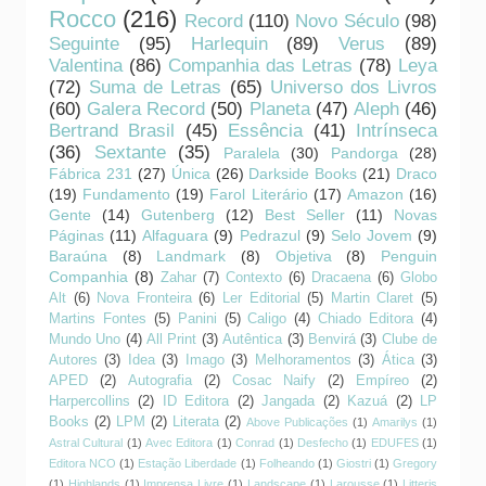
Rocco
(216)
Record
(110)
Novo Século
(98)
Seguinte
(95)
Harlequin
(89)
Verus
(89)
Valentina
(86)
Companhia das Letras
(78)
Leya
(72)
Suma de Letras
(65)
Universo dos Livros
(60)
Galera Record
(50)
Planeta
(47)
Aleph
(46)
Bertrand Brasil
(45)
Essência
(41)
Intrínseca
(36)
Sextante
(35)
Paralela
(30)
Pandorga
(28)
Fábrica 231
(27)
Única
(26)
Darkside Books
(21)
Draco
(19)
Fundamento
(19)
Farol Literário
(17)
Amazon
(16)
Gente
(14)
Gutenberg
(12)
Best Seller
(11)
Novas
Páginas
(11)
Alfaguara
(9)
Pedrazul
(9)
Selo Jovem
(9)
Baraúna
(8)
Landmark
(8)
Objetiva
(8)
Penguin
Companhia
(8)
Zahar
(7)
Contexto
(6)
Dracaena
(6)
Globo
Alt
(6)
Nova Fronteira
(6)
Ler Editorial
(5)
Martin Claret
(5)
Martins Fontes
(5)
Panini
(5)
Caligo
(4)
Chiado Editora
(4)
Mundo Uno
(4)
All Print
(3)
Autêntica
(3)
Benvirá
(3)
Clube de
Autores
(3)
Idea
(3)
Imago
(3)
Melhoramentos
(3)
Ática
(3)
APED
(2)
Autografia
(2)
Cosac Naify
(2)
Empíreo
(2)
Harpercollins
(2)
ID Editora
(2)
Jangada
(2)
Kazuá
(2)
LP
Books
(2)
LPM
(2)
Literata
(2)
Above Publicações
(1)
Amarilys
(1)
Astral Cultural
(1)
Avec Editora
(1)
Conrad
(1)
Desfecho
(1)
EDUFES
(1)
Editora NCO
(1)
Estação Liberdade
(1)
Folheando
(1)
Giostri
(1)
Gregory
(1)
Highlands
(1)
Imprensa Livre
(1)
Landscape
(1)
Larousse
(1)
Litteris