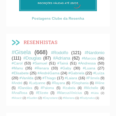
Postagens Clube da Resenha
RESENHISTAS
#Gisela
(668)
#Rodolfo
(121)
#Nardonio
(111)
#Douglas
(87)
#Adriana
(62)
#Marcos
(56)
#Carol
(53)
#Samuel
(51)
#Tainá
(51)
#Andressa
(50)
#Manu
(35)
#Renara
(33)
#Gaby
(30)
#Luana
(27)
#Elisabete
(25)
#AndréGama
(24)
#Gabriela
(22)
#Luíza
(20)
#Vanilda
(19)
#Thiago
(17)
#Laiara
(16)
#Pâmela
(9)
#André
(6)
#Ludyanne
(6)
#Rayana
(6)
#Stephania
(6)
#Aline
(5)
#Dandára
(5)
#Paloma
(5)
#Izabela
(4)
#Michelle
(4)
#AnaRosa
(3)
#Elizete
(3)
#MarcusVinícius
(3)
#Kátia
(2)
#Moacir
(2)
#Suellen
(2)
#Dayselane
(1)
#Mariana
(1)
#Rudynalva
(1)