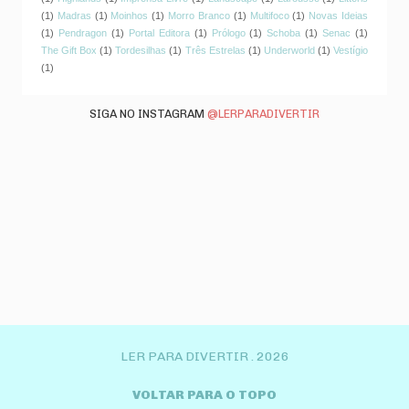
(1)
Madras
(1)
Moinhos
(1)
Morro Branco
(1)
Multifoco
(1)
Novas Ideias
(1)
Pendragon
(1)
Portal Editora
(1)
Prólogo
(1)
Schoba
(1)
Senac
(1)
The Gift Box
(1)
Tordesilhas
(1)
Três Estrelas
(1)
Underworld
(1)
Vestígio
(1)
SIGA NO INSTAGRAM
@LERPARADIVERTIR
LER PARA DIVERTIR .
2026
VOLTAR PARA O TOPO