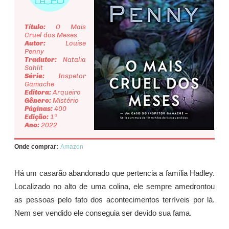
Título:
O Mais
Cruel dos Meses
Autor:
Louise
Penny
Tradutor:
Natalia
Sahlit
Série:
Inspetor
Gamache
Editora:
Arqueiro
Gênero:
Mistério
Páginas:
400
Edição:
1ª
Ano:
2022
Onde comprar:
Amazon
Há um casarão abandonado que pertencia a família Hadley.
Localizado no alto de uma colina, ele sempre amedrontou
as pessoas pelo fato dos acontecimentos terríveis por lá.
Nem ser vendido ele conseguia ser devido sua fama.