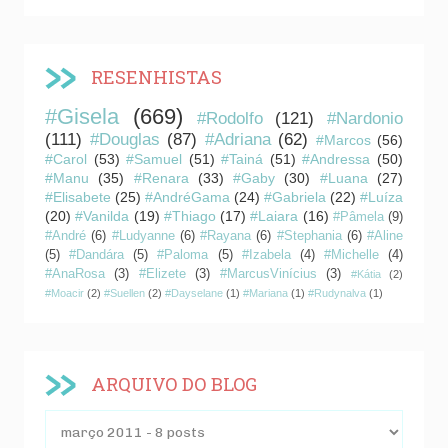
RESENHISTAS
#Gisela
(669)
#Rodolfo
(121)
#Nardonio
(111)
#Douglas
(87)
#Adriana
(62)
#Marcos
(56)
#Carol
(53)
#Samuel
(51)
#Tainá
(51)
#Andressa
(50)
#Manu
(35)
#Renara
(33)
#Gaby
(30)
#Luana
(27)
#Elisabete
(25)
#AndréGama
(24)
#Gabriela
(22)
#Luíza
(20)
#Vanilda
(19)
#Thiago
(17)
#Laiara
(16)
#Pâmela
(9)
#André
(6)
#Ludyanne
(6)
#Rayana
(6)
#Stephania
(6)
#Aline
(5)
#Dandára
(5)
#Paloma
(5)
#Izabela
(4)
#Michelle
(4)
#AnaRosa
(3)
#Elizete
(3)
#MarcusVinícius
(3)
#Kátia
(2)
#Moacir
(2)
#Suellen
(2)
#Dayselane
(1)
#Mariana
(1)
#Rudynalva
(1)
ARQUIVO DO BLOG