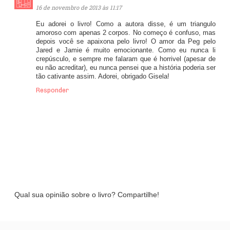
16 de novembro de 2013 às 11:17
Eu adorei o livro! Como a autora disse, é um triangulo
amoroso com apenas 2 corpos. No começo é confuso, mas
depois você se apaixona pelo livro! O amor da Peg pelo
Jared e Jamie é muito emocionante. Como eu nunca li
crepúsculo, e sempre me falaram que é horrivel (apesar de
eu não acreditar), eu nunca pensei que a história poderia ser
tão cativante assim. Adorei, obrigado Gisela!
Responder
Qual sua opinião sobre o livro? Compartilhe!