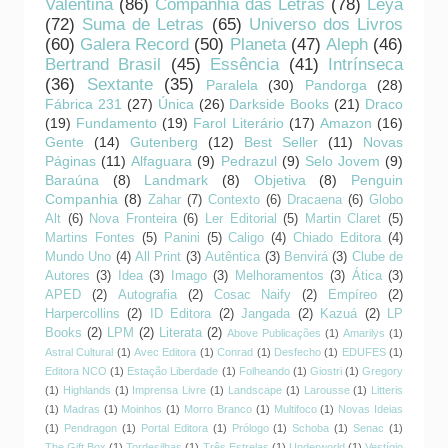
Valentina
(86)
Companhia das Letras
(78)
Leya
(72)
Suma de Letras
(65)
Universo dos Livros
(60)
Galera Record
(50)
Planeta
(47)
Aleph
(46)
Bertrand Brasil
(45)
Essência
(41)
Intrínseca
(36)
Sextante
(35)
Paralela
(30)
Pandorga
(28)
Fábrica 231
(27)
Única
(26)
Darkside Books
(21)
Draco
(19)
Fundamento
(19)
Farol Literário
(17)
Amazon
(16)
Gente
(14)
Gutenberg
(12)
Best Seller
(11)
Novas
Páginas
(11)
Alfaguara
(9)
Pedrazul
(9)
Selo Jovem
(9)
Baraúna
(8)
Landmark
(8)
Objetiva
(8)
Penguin
Companhia
(8)
Zahar
(7)
Contexto
(6)
Dracaena
(6)
Globo
Alt
(6)
Nova Fronteira
(6)
Ler Editorial
(5)
Martin Claret
(5)
Martins Fontes
(5)
Panini
(5)
Caligo
(4)
Chiado Editora
(4)
Mundo Uno
(4)
All Print
(3)
Autêntica
(3)
Benvirá
(3)
Clube de
Autores
(3)
Idea
(3)
Imago
(3)
Melhoramentos
(3)
Ática
(3)
APED
(2)
Autografia
(2)
Cosac Naify
(2)
Empíreo
(2)
Harpercollins
(2)
ID Editora
(2)
Jangada
(2)
Kazuá
(2)
LP
Books
(2)
LPM
(2)
Literata
(2)
Above Publicações
(1)
Amarilys
(1)
Astral Cultural
(1)
Avec Editora
(1)
Conrad
(1)
Desfecho
(1)
EDUFES
(1)
Editora NCO
(1)
Estação Liberdade
(1)
Folheando
(1)
Giostri
(1)
Gregory
(1)
Highlands
(1)
Imprensa Livre
(1)
Landscape
(1)
Larousse
(1)
Litteris
(1)
Madras
(1)
Moinhos
(1)
Morro Branco
(1)
Multifoco
(1)
Novas Ideias
(1)
Pendragon
(1)
Portal Editora
(1)
Prólogo
(1)
Schoba
(1)
Senac
(1)
The Gift Box
(1)
Tordesilhas
(1)
Três Estrelas
(1)
Underworld
(1)
Vestígio