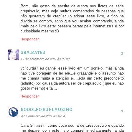
Bom, não gosto da escrita da autora nos livros da série
crepúsculo, mas vejo muitos comentários de pessoas que
não gostaram de crepúsculo adorar esse livro, e fico na
dúvida se compro, acho que vou acabar comprando, ainda
mais pelo livro estar beeeem barato pela internet rsrs e por
curiosidade mesmo :D
Responder
SRA.BATES
19 de setembro de 2011 às 02:00
vc curtiu? eu ganhei esse livro em um sorteio, mas ainda
nao tive coragem de ler ele...é graaande e o assunto nao
me chama muita a atenção e ....rola um certo preconceito
(admito) por causa da autora ser de crepusculo ( que eu nao
gosto mesmo) e tal...
Responder
RODOLFO EUFLAUZINO
4 de outubro de 2011 às 10:34
Cara Gi, assim como você sou fã de Crespúsculo e quando
me deparei com este livro comprei imediatamente, ainda