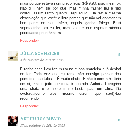
mais porque estava num preço legal (R$ 9,90, isso mesmo).
Não o li nem sei por que, mas minha mulher leu e não
gostou assim tanto quanto Crepúsculo. Ela fez a mesma
observação que você: o livro parece que não vai engatar em
boa parte de seu início, depois ganha fôlego. Está
separadinho pra eu ler, mas vai ter que esperar minhas
prioridades prioritárias rs.
Responder
JÚLIA SCHNEIDER
4 de outubro de 2011 às 13:36
E tenho esse livro faz muito na minha prateleira e já desisti
de ler. Toda vez que eu tento não consigo passar dos
primeiros capítulos… É muito chato. E não é nem a história
em si, mas o jeito como ela é contada. Achei a Peregrina
uma chata e o nome muito besta para um alma tão
evoluída(como eles mesmo dizem que são!)Não
recomendo.
Responder
ARTHUR SAMPAIO
17 de outubro de 2011 às 21:28