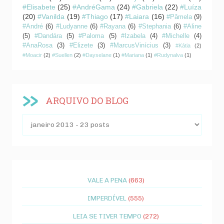
#Elisabete
(25)
#AndréGama
(24)
#Gabriela
(22)
#Luíza
(20)
#Vanilda
(19)
#Thiago
(17)
#Laiara
(16)
#Pâmela
(9)
#André
(6)
#Ludyanne
(6)
#Rayana
(6)
#Stephania
(6)
#Aline
(5)
#Dandára
(5)
#Paloma
(5)
#Izabela
(4)
#Michelle
(4)
#AnaRosa
(3)
#Elizete
(3)
#MarcusVinícius
(3)
#Kátia
(2)
#Moacir
(2)
#Suellen
(2)
#Dayselane
(1)
#Mariana
(1)
#Rudynalva
(1)
ARQUIVO DO BLOG
VALE A PENA
(663)
IMPERDÍVEL
(555)
LEIA SE TIVER TEMPO
(272)