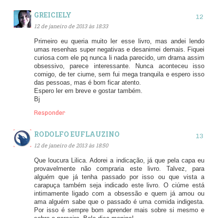
GREICIELY
12 de janeiro de 2013 às 18:33
Primeiro eu queria muito ler esse livro, mas andei lendo
umas resenhas super negativas e desanimei demais. Fiquei
curiosa com ele pq nunca li nada parecido, um drama assim
obsessivo, parece interessante. Nunca aconteceu isso
comigo, de ter ciume, sem fui mega tranquila e espero isso
das pessoas, mas é bom ficar atento.
Espero ler em breve e gostar também.
Bj
Responder
RODOLFO EUFLAUZINO
12 de janeiro de 2013 às 18:50
Que loucura Lilica. Adorei a indicação, já que pela capa eu
provavelmente não compraria este livro. Talvez, para
alguém que já tenha passado por isso ou que vista a
carapuça também seja indicado este livro. O ciúme está
intimamente ligado com a obsessão e quem já amou ou
ama alguém sabe que o passado é uma comida indigesta.
Por isso é sempre bom aprender mais sobre si mesmo e