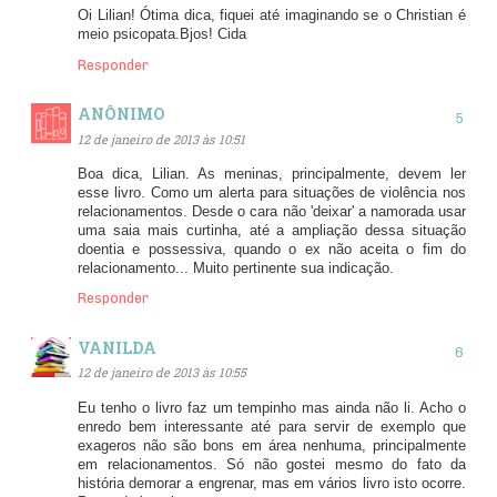
Oi Lilian! Ótima dica, fiquei até imaginando se o Christian é
meio psicopata.Bjos! Cida
Responder
ANÔNIMO
12 de janeiro de 2013 às 10:51
Boa dica, Lilian. As meninas, principalmente, devem ler
esse livro. Como um alerta para situações de violência nos
relacionamentos. Desde o cara não 'deixar' a namorada usar
uma saia mais curtinha, até a ampliação dessa situação
doentia e possessiva, quando o ex não aceita o fim do
relacionamento... Muito pertinente sua indicação.
Responder
VANILDA
12 de janeiro de 2013 às 10:55
Eu tenho o livro faz um tempinho mas ainda não li. Acho o
enredo bem interessante até para servir de exemplo que
exageros não são bons em área nenhuma, principalmente
em relacionamentos. Só não gostei mesmo do fato da
história demorar a engrenar, mas em vários livro isto ocorre.