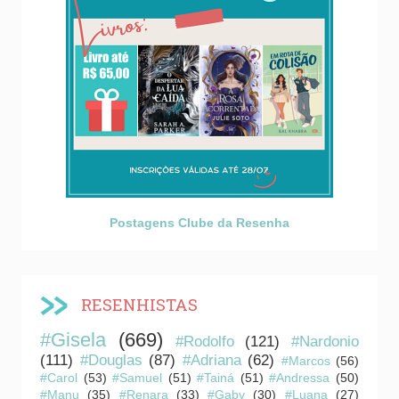
Postagens Clube da Resenha
RESENHISTAS
#Gisela
(669)
#Rodolfo
(121)
#Nardonio
(111)
#Douglas
(87)
#Adriana
(62)
#Marcos
(56)
#Carol
(53)
#Samuel
(51)
#Tainá
(51)
#Andressa
(50)
#Manu
(35)
#Renara
(33)
#Gaby
(30)
#Luana
(27)