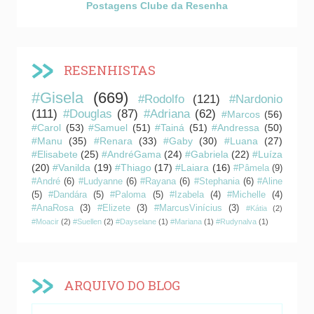
Postagens Clube da Resenha
RESENHISTAS
#Gisela
(669)
#Rodolfo
(121)
#Nardonio
(111)
#Douglas
(87)
#Adriana
(62)
#Marcos
(56)
#Carol
(53)
#Samuel
(51)
#Tainá
(51)
#Andressa
(50)
#Manu
(35)
#Renara
(33)
#Gaby
(30)
#Luana
(27)
#Elisabete
(25)
#AndréGama
(24)
#Gabriela
(22)
#Luíza
(20)
#Vanilda
(19)
#Thiago
(17)
#Laiara
(16)
#Pâmela
(9)
#André
(6)
#Ludyanne
(6)
#Rayana
(6)
#Stephania
(6)
#Aline
(5)
#Dandára
(5)
#Paloma
(5)
#Izabela
(4)
#Michelle
(4)
#AnaRosa
(3)
#Elizete
(3)
#MarcusVinícius
(3)
#Kátia
(2)
#Moacir
(2)
#Suellen
(2)
#Dayselane
(1)
#Mariana
(1)
#Rudynalva
(1)
ARQUIVO DO BLOG