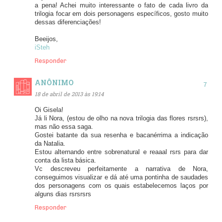
a pena! Achei muito interessante o fato de cada livro da
trilogia focar em dois personagens específicos, gosto muito
dessas diferenciações!
Beeijos,
iSteh
Responder
ANÔNIMO
18 de abril de 2013 às 19:14
Oi Gisela!
Já li Nora, (estou de olho na nova trilogia das flores rsrsrs),
mas não essa saga.
Gostei batante da sua resenha e bacanérrima a indicação
da Natalia.
Estou alternando entre sobrenatural e reaaal rsrs para dar
conta da lista básica.
Vc descreveu perfeitamente a narrativa de Nora,
conseguimos visualizar e dá até uma pontinha de saudades
dos personagens com os quais estabelecemos laços por
alguns dias rsrsrsrs
Responder