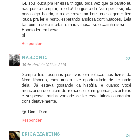
Gi, sou louca pra ler essa trilogia, toda vez que ta barato eu
nao posso comprar, ai odio! Eu gosto da Nora por isso, ela
pega algo batido, mas escreve tao bem que a gente fica
louca pra ler o resto, esperando ansiosa continuacoes. Leia
tambem a serie mortal, é maravilhosa, so é carinha rsrsr
Espero ler em breve.
bj
Responder
NARDONIO
30 de abril de 2013 às 21:18
Sempre leio resenhas positivas em relação aos livros da
Nora Roberts, mas nunca tive oportunidade de ler nada
dela. Já estava gostando da história, e quando você
mencionou que além de romance rolam guerras, aventuras
e suspense, minha vontade de ler essa trilogia aumentou
consideravelmente.
@_Dom_Dom
Responder
ERICA MARTINS