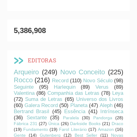
5,386,908
EDITORAS
Arqueiro
(249)
Novo Conceito
(225)
Rocco
(216)
Record
(110)
Novo Século
(98)
Seguinte
(95)
Harlequin
(89)
Verus
(89)
Valentina
(86)
Companhia das Letras
(78)
Leya
(72)
Suma de Letras
(65)
Universo dos Livros
(60)
Galera Record
(50)
Planeta
(47)
Aleph
(46)
Bertrand Brasil
(45)
Essência
(41)
Intrínseca
(36)
Sextante
(35)
Paralela
(30)
Pandorga
(28)
Fábrica 231
(27)
Única
(26)
Darkside Books
(21)
Draco
(19)
Fundamento
(19)
Farol Literário
(17)
Amazon
(16)
Gente
(14)
Gutenberg
(12)
Best Seller
(11)
Novas