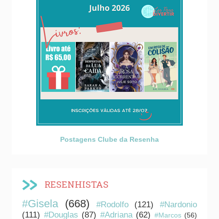
Postagens Clube da Resenha
RESENHISTAS
#Gisela
(668)
#Rodolfo
(121)
#Nardonio
(111)
#Douglas
(87)
#Adriana
(62)
#Marcos
(56)