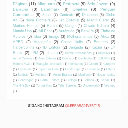
Páginas
(11)
Alfaguara
(9)
Pedrazul
(9)
Selo Jovem
(9)
Baraúna
(8)
Landmark
(8)
Objetiva
(8)
Penguin
Companhia
(8)
Zahar
(7)
Contexto
(6)
Dracaena
(6)
Globo
Alt
(6)
Nova Fronteira
(6)
Ler Editorial
(5)
Martin Claret
(5)
Martins Fontes
(5)
Panini
(5)
Caligo
(4)
Chiado Editora
(4)
Mundo Uno
(4)
All Print
(3)
Autêntica
(3)
Benvirá
(3)
Clube de
Autores
(3)
Idea
(3)
Imago
(3)
Melhoramentos
(3)
Ática
(3)
APED
(2)
Autografia
(2)
Cosac Naify
(2)
Empíreo
(2)
Harpercollins
(2)
ID Editora
(2)
Jangada
(2)
Kazuá
(2)
LP
Books
(2)
LPM
(2)
Literata
(2)
Above Publicações
(1)
Amarilys
(1)
Astral Cultural
(1)
Avec Editora
(1)
Conrad
(1)
Desfecho
(1)
EDUFES
(1)
Editora NCO
(1)
Estação Liberdade
(1)
Folheando
(1)
Giostri
(1)
Gregory
(1)
Highlands
(1)
Imprensa Livre
(1)
Landscape
(1)
Larousse
(1)
Litteris
(1)
Madras
(1)
Moinhos
(1)
Morro Branco
(1)
Multifoco
(1)
Novas Ideias
(1)
Pendragon
(1)
Portal Editora
(1)
Prólogo
(1)
Schoba
(1)
Senac
(1)
The Gift Box
(1)
Tordesilhas
(1)
Três Estrelas
(1)
Underworld
(1)
Vestígio
(1)
SIGA NO INSTAGRAM
@LERPARADIVERTIR