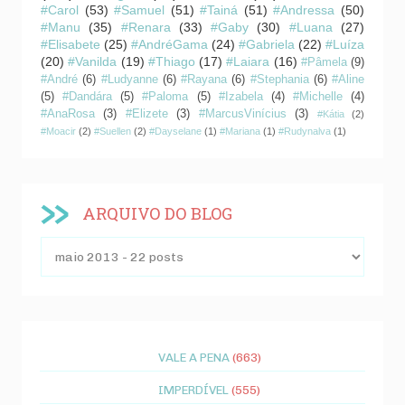
#Carol
(53)
#Samuel
(51)
#Tainá
(51)
#Andressa
(50)
#Manu
(35)
#Renara
(33)
#Gaby
(30)
#Luana
(27)
#Elisabete
(25)
#AndréGama
(24)
#Gabriela
(22)
#Luíza
(20)
#Vanilda
(19)
#Thiago
(17)
#Laiara
(16)
#Pâmela
(9)
#André
(6)
#Ludyanne
(6)
#Rayana
(6)
#Stephania
(6)
#Aline
(5)
#Dandára
(5)
#Paloma
(5)
#Izabela
(4)
#Michelle
(4)
#AnaRosa
(3)
#Elizete
(3)
#MarcusVinícius
(3)
#Kátia
(2)
#Moacir
(2)
#Suellen
(2)
#Dayselane
(1)
#Mariana
(1)
#Rudynalva
(1)
ARQUIVO DO BLOG
VALE A PENA
(663)
IMPERDÍVEL
(555)