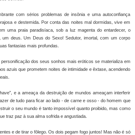
umbrante com sérios problemas de insônia e uma autoconfiança
rajosa e destemida. Por conta das noites mal dormidas, vive em
 em uma praia paradisíaca, sob a luz magenta do entardecer, o
 um deus. Um Deus do Sexo! Sedutor, imortal, com um corpo
uas fantasias mais profundas.
 personificação dos seus sonhos mais eróticos se materializa em
hos azuis que prometem noites de intimidade e êxtase, acendendo
eais.
have”, e a ameaça da destruição de mundos ameaçam interferir
azer de tudo para ficar ao lado - de carne e osso - do homem que
truir o seu mundo é tanto impossível quanto proibido, mas como
que traz paz à sua alma sofrida e angustiada.
entes e de tirar o fôlego. Os dois pegam fogo juntos! Mas não é só