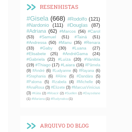
RESENHISTAS
#Gisela
(668)
#Rodolfo
(121)
#Nardonio
(111)
#Douglas
(87)
#Adriana
(62)
#Marcos
(56)
#Carol
(53)
#Samuel
(51)
#Tainá
(51)
#Andressa
(50)
#Manu
(35)
#Renara
(33)
#Gaby
(30)
#Luana
(27)
#Elisabete
(25)
#AndréGama
(24)
#Gabriela
(22)
#Luíza
(20)
#Vanilda
(19)
#Thiago
(17)
#Laiara
(16)
#Pâmela
(9)
#André
(6)
#Ludyanne
(6)
#Rayana
(6)
#Stephania
(6)
#Aline
(5)
#Dandára
(5)
#Paloma
(5)
#Izabela
(4)
#Michelle
(4)
#AnaRosa
(3)
#Elizete
(3)
#MarcusVinícius
(3)
#Kátia
(2)
#Moacir
(2)
#Suellen
(2)
#Dayselane
(1)
#Mariana
(1)
#Rudynalva
(1)
ARQUIVO DO BLOG