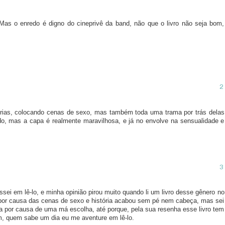
as o enredo é digno do cineprivê da band, não que o livro não seja bom,
tórias, colocando cenas de sexo, mas também toda uma trama por trás delas
do, mas a capa é realmente maravilhosa, e já no envolve na sensualidade e
essei em lê-lo, e minha opinião pirou muito quando li um livro desse gênero no
por causa das cenas de sexo e história acabou sem pé nem cabeça, mas sei
a por causa de uma má escolha, até porque, pela sua resenha esse livro tem
m, quem sabe um dia eu me aventure em lê-lo.