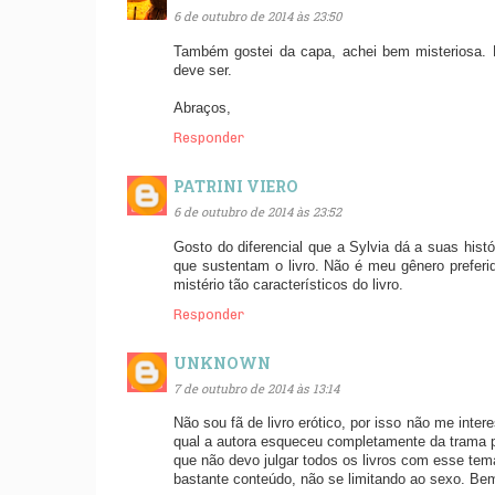
6 de outubro de 2014 às 23:50
Também gostei da capa, achei bem misteriosa. M
deve ser.
Abraços,
Responder
PATRINI VIERO
6 de outubro de 2014 às 23:52
Gosto do diferencial que a Sylvia dá a suas his
que sustentam o livro. Não é meu gênero preferi
mistério tão característicos do livro.
Responder
UNKNOWN
7 de outubro de 2014 às 13:14
Não sou fã de livro erótico, por isso não me inter
qual a autora esqueceu completamente da trama 
que não devo julgar todos os livros com esse tem
bastante conteúdo, não se limitando ao sexo. Be