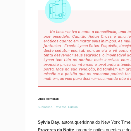
No limiar entre o sono a consciência, uma bat
pior pesadelo. Capitão Aidan Cross é uma le
eróticos quanto em matar seus inimigos. As mu
fantasias... Exceto Lyssa Bates. Esquisita, dese
deste sedutor imortal, porque ela o vê como e
tenta desvendar seus segredos, o impensável ac
Lyssa tem tido os sonhos mais incríveis com
promete prazeres intensos e profunda intimid
porta. Mas na sua rendição, há também um gra
missão e a paixão que os consome poderá ter 
mulher que veio para destruir seu mundo não é a
Onde comprar:
Submarino
,
Travessa
,
Cultura
Sylvia Day
, autora queridinha do New York Times
Prazeres da Noite
, promete noites quentes e d