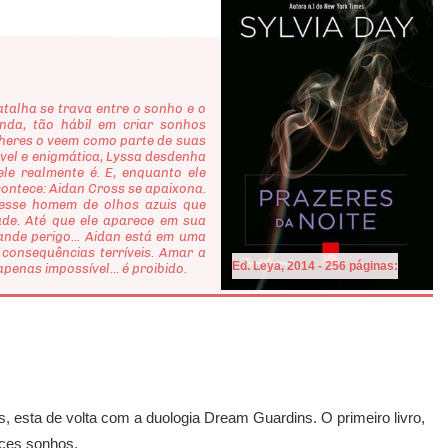
alha se trava entre o sonho e o
nda, tão hábil em criar sonhos
lheres o veem como parte de suas
jável e enigmática, Lyssa desdenha
le realmente é. E, enquanto ele
ontece: Aidan Cross se apaixona.
 esse homem de olhos azuis que
ade. Até que ele aparece em sua
nde perigo... Aidan está em uma
consequências terríveis. Amar a
Ed. Leya, 2014 - 256 páginas:
penas impossível... é proibido.
, esta de volta com a duologia Dream Guardins. O primeiro livro,
oces sonhos.