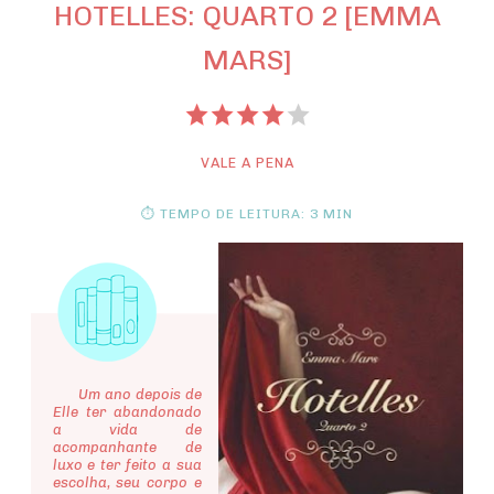
HOTELLES: QUARTO 2 [EMMA
MARS]
VALE A PENA
⏱ TEMPO DE LEITURA: 3 MIN
Um ano depois de
Elle ter abandonado
a vida de
acompanhante de
luxo e ter feito a sua
escolha, seu corpo e