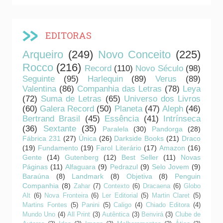
EDITORAS
Arqueiro
(249)
Novo Conceito
(225)
Rocco
(216)
Record
(110)
Novo Século
(98)
Seguinte
(95)
Harlequin
(89)
Verus
(89)
Valentina
(86)
Companhia das Letras
(78)
Leya
(72)
Suma de Letras
(65)
Universo dos Livros
(60)
Galera Record
(50)
Planeta
(47)
Aleph
(46)
Bertrand Brasil
(45)
Essência
(41)
Intrínseca
(36)
Sextante
(35)
Paralela
(30)
Pandorga
(28)
Fábrica 231
(27)
Única
(26)
Darkside Books
(21)
Draco
(19)
Fundamento
(19)
Farol Literário
(17)
Amazon
(16)
Gente
(14)
Gutenberg
(12)
Best Seller
(11)
Novas
Páginas
(11)
Alfaguara
(9)
Pedrazul
(9)
Selo Jovem
(9)
Baraúna
(8)
Landmark
(8)
Objetiva
(8)
Penguin
Companhia
(8)
Zahar
(7)
Contexto
(6)
Dracaena
(6)
Globo
Alt
(6)
Nova Fronteira
(6)
Ler Editorial
(5)
Martin Claret
(5)
Martins Fontes
(5)
Panini
(5)
Caligo
(4)
Chiado Editora
(4)
Mundo Uno
(4)
All Print
(3)
Autêntica
(3)
Benvirá
(3)
Clube de