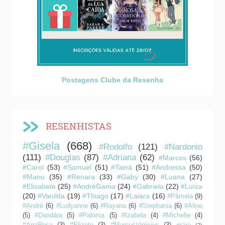
Postagens Clube da Resenha
RESENHISTAS
#Gisela
(668)
#Rodolfo
(121)
#Nardonio
(111)
#Douglas
(87)
#Adriana
(62)
#Marcos
(56)
#Carol
(53)
#Samuel
(51)
#Tainá
(51)
#Andressa
(50)
#Manu
(35)
#Renara
(33)
#Gaby
(30)
#Luana
(27)
#Elisabete
(25)
#AndréGama
(24)
#Gabriela
(22)
#Luíza
(20)
#Vanilda
(19)
#Thiago
(17)
#Laiara
(16)
#Pâmela
(9)
#André
(6)
#Ludyanne
(6)
#Rayana
(6)
#Stephania
(6)
#Aline
(5)
#Dandára
(5)
#Paloma
(5)
#Izabela
(4)
#Michelle
(4)
#AnaRosa
(3)
#Elizete
(3)
#MarcusVinícius
(3)
#Kátia
(2)