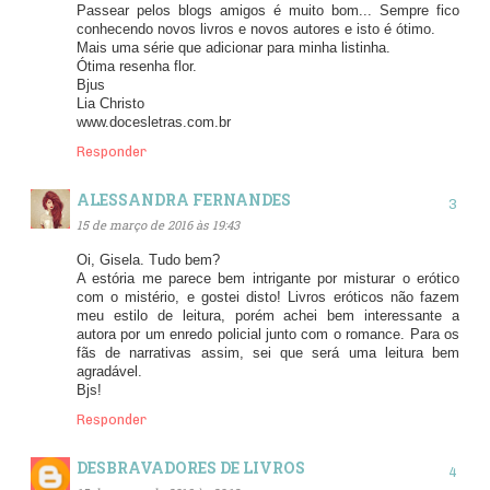
Passear pelos blogs amigos é muito bom... Sempre fico
conhecendo novos livros e novos autores e isto é ótimo.
Mais uma série que adicionar para minha listinha.
Ótima resenha flor.
Bjus
Lia Christo
www.docesletras.com.br
Responder
ALESSANDRA FERNANDES
15 de março de 2016 às 19:43
Oi, Gisela. Tudo bem?
A estória me parece bem intrigante por misturar o erótico
com o mistério, e gostei disto! Livros eróticos não fazem
meu estilo de leitura, porém achei bem interessante a
autora por um enredo policial junto com o romance. Para os
fãs de narrativas assim, sei que será uma leitura bem
agradável.
Bjs!
Responder
DESBRAVADORES DE LIVROS