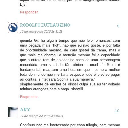
Bjs!
Responder
RODOLFO EUFLAUZINO
16 de março de 2016 às 11:21
querida Gi, há algum tempo que não leio romances com
uma pegada mais "hot". não que eu não goste, é por falta
de oportunidade mesmo. de cara gostei da trama, mas o
que mais me chamou a atenção mesmo foi a capacidade
que a autora tem de colocar na boca de uma personagem
recundária uma verdade tão cínica e cruel: "- Sexo é
fundamental, mas tem uma hora em que mesmo a melhor
foda do mundo não me faria esquecer que é preciso pagar
as contas, sintetizara Sophia à sua maneira."
simplesmente de encher os olhos! culpa sua eu ter voltado
minhas atenções para a saga. show!!!
Responder
ANY
17 de março de 2016 às 16:03
Contínuo não me interessado por essa trilogia, nem mesmo