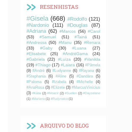
RESENHISTAS
#Gisela
(668)
#Rodolfo
(121)
#Nardonio
(111)
#Douglas
(87)
#Adriana
(62)
#Marcos
(56)
#Carol
(53)
#Samuel
(51)
#Tainá
(51)
#Andressa
(50)
#Manu
(35)
#Renara
(33)
#Gaby
(30)
#Luana
(27)
#Elisabete
(25)
#AndréGama
(24)
#Gabriela
(22)
#Luíza
(20)
#Vanilda
(19)
#Thiago
(17)
#Laiara
(16)
#Pâmela
(9)
#André
(6)
#Ludyanne
(6)
#Rayana
(6)
#Stephania
(6)
#Aline
(5)
#Dandára
(5)
#Paloma
(5)
#Izabela
(4)
#Michelle
(4)
#AnaRosa
(3)
#Elizete
(3)
#MarcusVinícius
(3)
#Kátia
(2)
#Moacir
(2)
#Suellen
(2)
#Dayselane
(1)
#Mariana
(1)
#Rudynalva
(1)
ARQUIVO DO BLOG