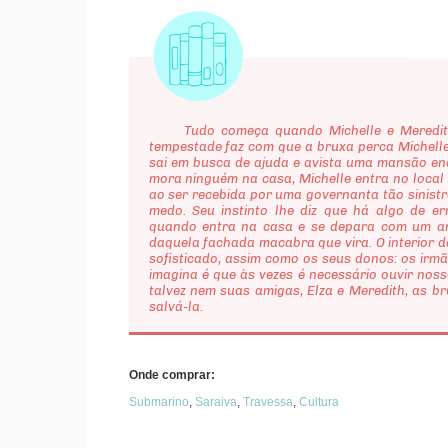
Tudo começa quando Michelle e Meredith 
tempestade faz com que a bruxa perca Michelle
sai em busca de ajuda e avista uma mansão en
mora ninguém na casa, Michelle entra no local
ao ser recebida por uma governanta tão sinist
medo. Seu instinto lhe diz que há algo de e
quando entra na casa e se depara com um am
daquela fachada macabra que vira. O interior 
sofisticado, assim como os seus donos: os irm
imagina é que às vezes é necessário ouvir nosso
talvez nem suas amigas, Elza e Meredith, as b
salvá-la.
Onde comprar:
Submarino
,
Saraiva
,
Travessa
,
Cultura