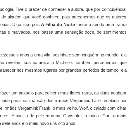
logia. Tive o prazer de conhecer a autora, que por coincidência,
vro de alguém que você conhece, pois percebemos que os autores
rias. Digo isso pois
A Filha do Norte
mesmo sendo uma trama
ístas e malvados, nos passa uma sensação doce, de sentimentos
zesseis anos a uma vila, sozinha e sem ninguém no mundo, ela
não revelam sua natureza a Michelle. Também percebemos que
rmanecer nos mesmos lugares por grandes períodos de tempo, ela
 fazer um passeio para colher umas flores raras, as duas acabam
, indo parar na mansão dos irmãos Vergamini. Lá é recebida por
e irmãos Vergamini: Frank, o mais velho, Wolf, o calado com olhar
tores, Ethan, o de pele morena, Christofer, o loiro e Carl, o mais
e sete anos e o mais novo uns oito anos.