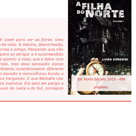
saem para ver as flores. Uma
 de vista. A menina, desnorteada,
orme e antiga. Pensando que não
 para se abrigar e é surpreendida
ra quanto a casa, que a deixa com
rrado, mas essa sensação passa
biente completamente diferente
da mansão é maravilhoso, bonito e
ãos Vergamini. O que Michelle não
Ed. Novo Século, 2015 - 496
s instintos. Ela está em perigo e
páginas:
ruxas do Leste e do Sul, consigam