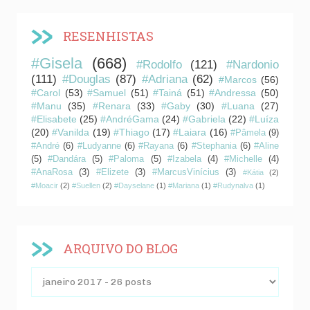
RESENHISTAS
#Gisela
(668)
#Rodolfo
(121)
#Nardonio
(111)
#Douglas
(87)
#Adriana
(62)
#Marcos
(56)
#Carol
(53)
#Samuel
(51)
#Tainá
(51)
#Andressa
(50)
#Manu
(35)
#Renara
(33)
#Gaby
(30)
#Luana
(27)
#Elisabete
(25)
#AndréGama
(24)
#Gabriela
(22)
#Luíza
(20)
#Vanilda
(19)
#Thiago
(17)
#Laiara
(16)
#Pâmela
(9)
#André
(6)
#Ludyanne
(6)
#Rayana
(6)
#Stephania
(6)
#Aline
(5)
#Dandára
(5)
#Paloma
(5)
#Izabela
(4)
#Michelle
(4)
#AnaRosa
(3)
#Elizete
(3)
#MarcusVinícius
(3)
#Kátia
(2)
#Moacir
(2)
#Suellen
(2)
#Dayselane
(1)
#Mariana
(1)
#Rudynalva
(1)
ARQUIVO DO BLOG