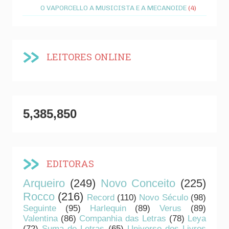
O VAPORCELLO A MUSICISTA E A MECANOIDE
(4)
LEITORES ONLINE
5,385,850
EDITORAS
Arqueiro
(249)
Novo Conceito
(225)
Rocco
(216)
Record
(110)
Novo Século
(98)
Seguinte
(95)
Harlequin
(89)
Verus
(89)
Valentina
(86)
Companhia das Letras
(78)
Leya
(72)
Suma de Letras
(65)
Universo dos Livros