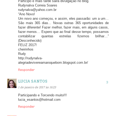
Participo e mais tarde sairá divulgação no blog.
Rudynalva Correia Soares
rudynalva@yahoo.com.br
“Ano Novo!
Um novo ano começou, e assim, eles passarão: um a um…
São mais 365 dias... Novas outras 365 oportunidades de
fazer diferente! Fazer melhor, fazer mais, em alguns casos,
fazer menos… Espero que ao final desse tempo, possamos
contabilizar quantas estrelas fizemos brilhar…”
(Desconhecido)
FELIZ 2017!
cheirinhos
Rudy
http://rudynalva-
alegriadevivereamaroquebom.blogspot.com.br/
Responder
LUCIA SANTOS
1 de janeiro de 2017 às 16:23
Participando e Torcendo muito!!!
lucia_esantos@hotmail.com
Responder