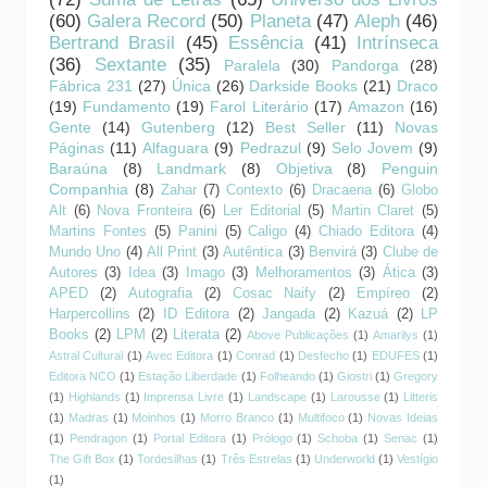
(60)
Galera Record
(50)
Planeta
(47)
Aleph
(46)
Bertrand Brasil
(45)
Essência
(41)
Intrínseca
(36)
Sextante
(35)
Paralela
(30)
Pandorga
(28)
Fábrica 231
(27)
Única
(26)
Darkside Books
(21)
Draco
(19)
Fundamento
(19)
Farol Literário
(17)
Amazon
(16)
Gente
(14)
Gutenberg
(12)
Best Seller
(11)
Novas
Páginas
(11)
Alfaguara
(9)
Pedrazul
(9)
Selo Jovem
(9)
Baraúna
(8)
Landmark
(8)
Objetiva
(8)
Penguin
Companhia
(8)
Zahar
(7)
Contexto
(6)
Dracaena
(6)
Globo
Alt
(6)
Nova Fronteira
(6)
Ler Editorial
(5)
Martin Claret
(5)
Martins Fontes
(5)
Panini
(5)
Caligo
(4)
Chiado Editora
(4)
Mundo Uno
(4)
All Print
(3)
Autêntica
(3)
Benvirá
(3)
Clube de
Autores
(3)
Idea
(3)
Imago
(3)
Melhoramentos
(3)
Ática
(3)
APED
(2)
Autografia
(2)
Cosac Naify
(2)
Empíreo
(2)
Harpercollins
(2)
ID Editora
(2)
Jangada
(2)
Kazuá
(2)
LP
Books
(2)
LPM
(2)
Literata
(2)
Above Publicações
(1)
Amarilys
(1)
Astral Cultural
(1)
Avec Editora
(1)
Conrad
(1)
Desfecho
(1)
EDUFES
(1)
Editora NCO
(1)
Estação Liberdade
(1)
Folheando
(1)
Giostri
(1)
Gregory
(1)
Highlands
(1)
Imprensa Livre
(1)
Landscape
(1)
Larousse
(1)
Litteris
(1)
Madras
(1)
Moinhos
(1)
Morro Branco
(1)
Multifoco
(1)
Novas Ideias
(1)
Pendragon
(1)
Portal Editora
(1)
Prólogo
(1)
Schoba
(1)
Senac
(1)
The Gift Box
(1)
Tordesilhas
(1)
Três Estrelas
(1)
Underworld
(1)
Vestígio
(1)