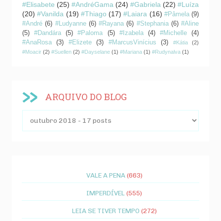
#Elisabete
(25)
#AndréGama
(24)
#Gabriela
(22)
#Luíza
(20)
#Vanilda
(19)
#Thiago
(17)
#Laiara
(16)
#Pâmela
(9)
#André
(6)
#Ludyanne
(6)
#Rayana
(6)
#Stephania
(6)
#Aline
(5)
#Dandára
(5)
#Paloma
(5)
#Izabela
(4)
#Michelle
(4)
#AnaRosa
(3)
#Elizete
(3)
#MarcusVinícius
(3)
#Kátia
(2)
#Moacir
(2)
#Suellen
(2)
#Dayselane
(1)
#Mariana
(1)
#Rudynalva
(1)
ARQUIVO DO BLOG
VALE A PENA
(663)
IMPERDÍVEL
(555)
LEIA SE TIVER TEMPO
(272)