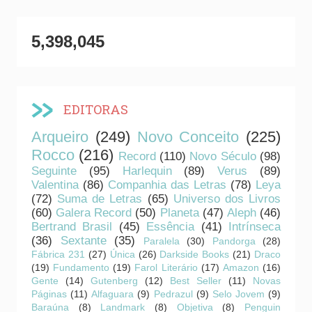
5,398,045
EDITORAS
Arqueiro
(249)
Novo Conceito
(225)
Rocco
(216)
Record
(110)
Novo Século
(98)
Seguinte
(95)
Harlequin
(89)
Verus
(89)
Valentina
(86)
Companhia das Letras
(78)
Leya
(72)
Suma de Letras
(65)
Universo dos Livros
(60)
Galera Record
(50)
Planeta
(47)
Aleph
(46)
Bertrand Brasil
(45)
Essência
(41)
Intrínseca
(36)
Sextante
(35)
Paralela
(30)
Pandorga
(28)
Fábrica 231
(27)
Única
(26)
Darkside Books
(21)
Draco
(19)
Fundamento
(19)
Farol Literário
(17)
Amazon
(16)
Gente
(14)
Gutenberg
(12)
Best Seller
(11)
Novas
Páginas
(11)
Alfaguara
(9)
Pedrazul
(9)
Selo Jovem
(9)
Baraúna
(8)
Landmark
(8)
Objetiva
(8)
Penguin