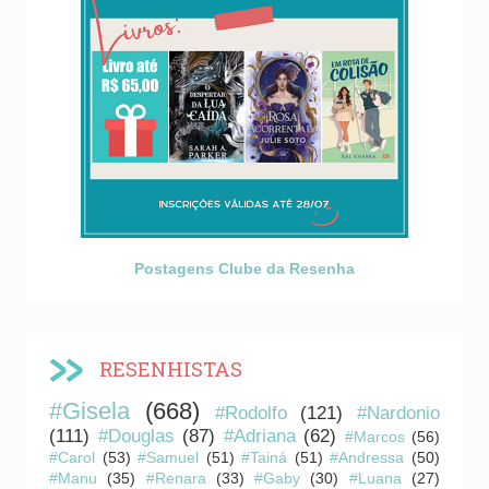
Postagens Clube da Resenha
RESENHISTAS
#Gisela
(668)
#Rodolfo
(121)
#Nardonio
(111)
#Douglas
(87)
#Adriana
(62)
#Marcos
(56)
#Carol
(53)
#Samuel
(51)
#Tainá
(51)
#Andressa
(50)
#Manu
(35)
#Renara
(33)
#Gaby
(30)
#Luana
(27)