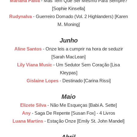
Mariana Paiva
- Mas Tem Que Ser Mesmo Para Sempre?
[Sophie Kinsella]
Rudynalva
- Guerreiro Domado (Vol. 2 Highlanders) [Karen
M. Moning]
Junho
Aline Santos
- Onze leis a cumprir na hora de seduzir
[Sarah MacLean]
Lily Viana Music
- Um Sedutor Sem Coração [Lisa
Kleypas]
Gislaine Lopes
- Destinado [Carina Rissi]
Maio
Elizete Silva
- Não Me Esqueças [Babi A. Sette]
Any
- Saga De Repente [Susan Fox] - 4 Livros
Luana Martins
- Estação Onze [Emily St. John Mandel]