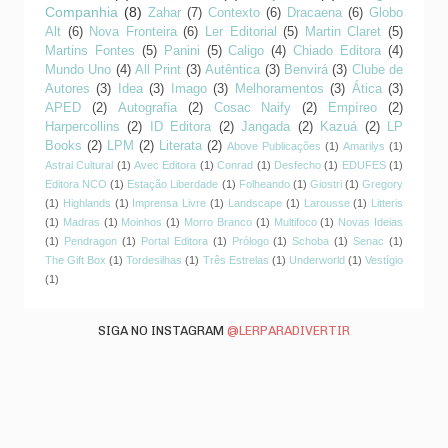
Companhia
(8)
Zahar
(7)
Contexto
(6)
Dracaena
(6)
Globo
Alt
(6)
Nova Fronteira
(6)
Ler Editorial
(5)
Martin Claret
(5)
Martins Fontes
(5)
Panini
(5)
Caligo
(4)
Chiado Editora
(4)
Mundo Uno
(4)
All Print
(3)
Autêntica
(3)
Benvirá
(3)
Clube de
Autores
(3)
Idea
(3)
Imago
(3)
Melhoramentos
(3)
Ática
(3)
APED
(2)
Autografia
(2)
Cosac Naify
(2)
Empíreo
(2)
Harpercollins
(2)
ID Editora
(2)
Jangada
(2)
Kazuá
(2)
LP
Books
(2)
LPM
(2)
Literata
(2)
Above Publicações
(1)
Amarilys
(1)
Astral Cultural
(1)
Avec Editora
(1)
Conrad
(1)
Desfecho
(1)
EDUFES
(1)
Editora NCO
(1)
Estação Liberdade
(1)
Folheando
(1)
Giostri
(1)
Gregory
(1)
Highlands
(1)
Imprensa Livre
(1)
Landscape
(1)
Larousse
(1)
Litteris
(1)
Madras
(1)
Moinhos
(1)
Morro Branco
(1)
Multifoco
(1)
Novas Ideias
(1)
Pendragon
(1)
Portal Editora
(1)
Prólogo
(1)
Schoba
(1)
Senac
(1)
The Gift Box
(1)
Tordesilhas
(1)
Três Estrelas
(1)
Underworld
(1)
Vestígio
(1)
SIGA NO INSTAGRAM
@LERPARADIVERTIR