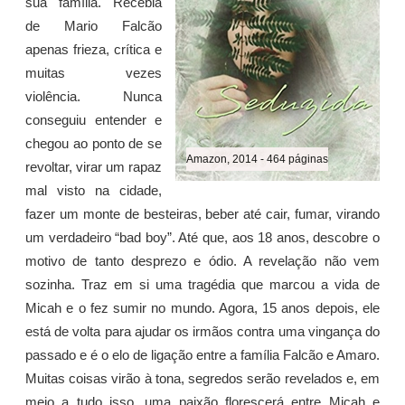
sua família. Recebia
de Mario Falcão
apenas frieza, crítica e
muitas vezes
violência. Nunca
conseguiu entender e
chegou ao ponto de se
Amazon, 2014 - 464 páginas
revoltar, virar um rapaz
mal visto na cidade,
fazer um monte de besteiras, beber até cair, fumar, virando
um verdadeiro “bad boy”. Até que, aos 18 anos, descobre o
motivo de tanto desprezo e ódio. A revelação não vem
sozinha. Traz em si uma tragédia que marcou a vida de
Micah e o fez sumir no mundo. Agora, 15 anos depois, ele
está de volta para ajudar os irmãos contra uma vingança do
passado e é o elo de ligação entre a família Falcão e Amaro.
Muitas coisas virão à tona, segredos serão revelados e, em
meio a tudo isso, uma paixão florescerá entre Micah e