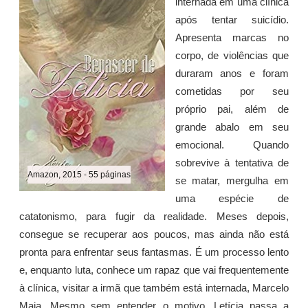
internada em uma clínica
após tentar suicídio.
Apresenta marcas no
corpo, de violências que
duraram anos e foram
cometidas por seu
próprio pai, além de
grande abalo em seu
emocional. Quando
sobrevive à tentativa de
Amazon, 2015 - 55 páginas
se matar, mergulha em
uma espécie de
catatonismo, para fugir da realidade. Meses depois,
consegue se recuperar aos poucos, mas ainda não está
pronta para enfrentar seus fantasmas. É um processo lento
e, enquanto luta, conhece um rapaz que vai frequentemente
à clínica, visitar a irmã que também está internada, Marcelo
Maia. Mesmo sem entender o motivo, Letícia passa a