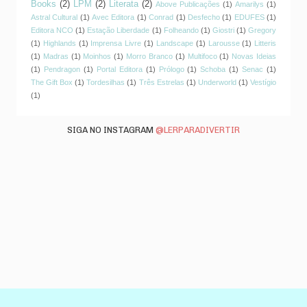
Books
(2)
LPM
(2)
Literata
(2)
Above Publicações
(1)
Amarilys
(1)
Astral Cultural
(1)
Avec Editora
(1)
Conrad
(1)
Desfecho
(1)
EDUFES
(1)
Editora NCO
(1)
Estação Liberdade
(1)
Folheando
(1)
Giostri
(1)
Gregory
(1)
Highlands
(1)
Imprensa Livre
(1)
Landscape
(1)
Larousse
(1)
Litteris
(1)
Madras
(1)
Moinhos
(1)
Morro Branco
(1)
Multifoco
(1)
Novas Ideias
(1)
Pendragon
(1)
Portal Editora
(1)
Prólogo
(1)
Schoba
(1)
Senac
(1)
The Gift Box
(1)
Tordesilhas
(1)
Três Estrelas
(1)
Underworld
(1)
Vestígio
(1)
SIGA NO INSTAGRAM
@LERPARADIVERTIR