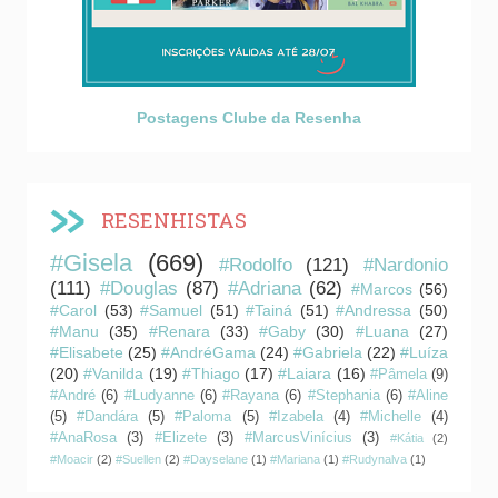
Postagens Clube da Resenha
RESENHISTAS
#Gisela
(669)
#Rodolfo
(121)
#Nardonio
(111)
#Douglas
(87)
#Adriana
(62)
#Marcos
(56)
#Carol
(53)
#Samuel
(51)
#Tainá
(51)
#Andressa
(50)
#Manu
(35)
#Renara
(33)
#Gaby
(30)
#Luana
(27)
#Elisabete
(25)
#AndréGama
(24)
#Gabriela
(22)
#Luíza
(20)
#Vanilda
(19)
#Thiago
(17)
#Laiara
(16)
#Pâmela
(9)
#André
(6)
#Ludyanne
(6)
#Rayana
(6)
#Stephania
(6)
#Aline
(5)
#Dandára
(5)
#Paloma
(5)
#Izabela
(4)
#Michelle
(4)
#AnaRosa
(3)
#Elizete
(3)
#MarcusVinícius
(3)
#Kátia
(2)
#Moacir
(2)
#Suellen
(2)
#Dayselane
(1)
#Mariana
(1)
#Rudynalva
(1)