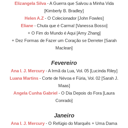
Elizangela Silva
- A Guerra que Salvou a Minha Vida
[Kimberly B. Bradley]
Helen A.Z
- O Colecionador [John Fowles]
Eliane
- Chuta que é Carma! [Vanessa Bosso]
+ O Fim do Mundo é Aqui [Amy Zhang]
+ Dez Formas de Fazer um Coração se Derreter [Sarah
Maclean]
Fevereiro
Ana I. J. Mercury
- A Irmã da Lua, Vol. 05 [Lucinda Riley]
Luana Martins
- Corte de Névoa e Fúria, Vol. 02 [Sarah J.
Maas]
Angela Cunha Gabriel
- O Dia Depois do Fora [Laura
Conrado]
Janeiro
Ana I. J. Mercury
- O Refúgio do Marquês + Uma Dama