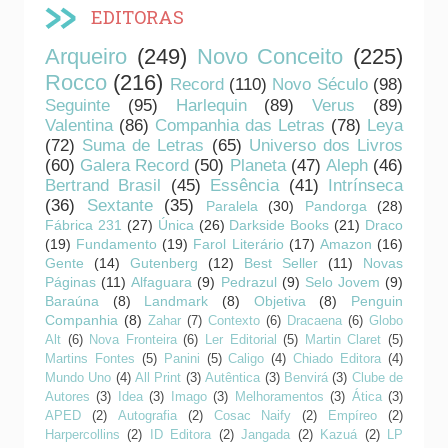
EDITORAS
Arqueiro
(249)
Novo Conceito
(225)
Rocco
(216)
Record
(110)
Novo Século
(98)
Seguinte
(95)
Harlequin
(89)
Verus
(89)
Valentina
(86)
Companhia das Letras
(78)
Leya
(72)
Suma de Letras
(65)
Universo dos Livros
(60)
Galera Record
(50)
Planeta
(47)
Aleph
(46)
Bertrand Brasil
(45)
Essência
(41)
Intrínseca
(36)
Sextante
(35)
Paralela
(30)
Pandorga
(28)
Fábrica 231
(27)
Única
(26)
Darkside Books
(21)
Draco
(19)
Fundamento
(19)
Farol Literário
(17)
Amazon
(16)
Gente
(14)
Gutenberg
(12)
Best Seller
(11)
Novas
Páginas
(11)
Alfaguara
(9)
Pedrazul
(9)
Selo Jovem
(9)
Baraúna
(8)
Landmark
(8)
Objetiva
(8)
Penguin
Companhia
(8)
Zahar
(7)
Contexto
(6)
Dracaena
(6)
Globo
Alt
(6)
Nova Fronteira
(6)
Ler Editorial
(5)
Martin Claret
(5)
Martins Fontes
(5)
Panini
(5)
Caligo
(4)
Chiado Editora
(4)
Mundo Uno
(4)
All Print
(3)
Autêntica
(3)
Benvirá
(3)
Clube de
Autores
(3)
Idea
(3)
Imago
(3)
Melhoramentos
(3)
Ática
(3)
APED
(2)
Autografia
(2)
Cosac Naify
(2)
Empíreo
(2)
Harpercollins
(2)
ID Editora
(2)
Jangada
(2)
Kazuá
(2)
LP