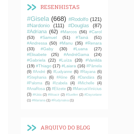
RESENHISTAS
#Gisela
(668)
#Rodolfo
(121)
#Nardonio
(111)
#Douglas
(87)
#Adriana
(62)
#Marcos
(56)
#Carol
(53)
#Samuel
(51)
#Tainá
(51)
#Andressa
(50)
#Manu
(35)
#Renara
(33)
#Gaby
(30)
#Luana
(27)
#Elisabete
(25)
#AndréGama
(24)
#Gabriela
(22)
#Luíza
(20)
#Vanilda
(19)
#Thiago
(17)
#Laiara
(16)
#Pâmela
(9)
#André
(6)
#Ludyanne
(6)
#Rayana
(6)
#Stephania
(6)
#Aline
(5)
#Dandára
(5)
#Paloma
(5)
#Izabela
(4)
#Michelle
(4)
#AnaRosa
(3)
#Elizete
(3)
#MarcusVinícius
(3)
#Kátia
(2)
#Moacir
(2)
#Suellen
(2)
#Dayselane
(1)
#Mariana
(1)
#Rudynalva
(1)
ARQUIVO DO BLOG