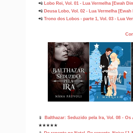
📲
Lobo Rei, Vol. 01 - Lua Vermelha [Ewah Di
📲
Deusa Lobo, Vol. 02 - Lua Vermelha [Ewah
📲
Trono dos Lobos - parte 1, Vol. 03 - Lua 
Con
📱
Balthazar: Seduzido pela Ira, Vol. 08 - O
★★★★★
📱
De repente no Natal, De repente, Noiva [J.