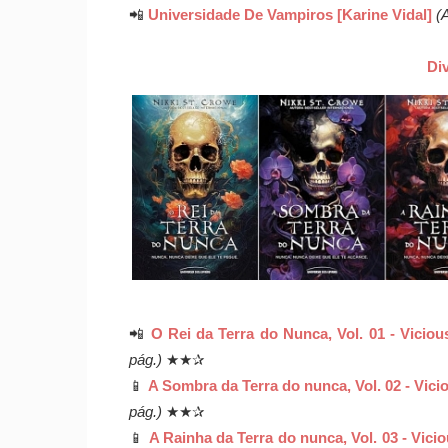
📲
Universidade De Vampiros [Karine Vidal]
(A
Di
📲
O Rei da Terra do Nunca, Vol. 01 - Viciou
pág.)
★★✰
📱
A Sombra da Terra do nunca, Vol. 02 - Vici
pág.)
★★✰
📱
A Rainha da Terra do nunca, Vol. 03 - Vici