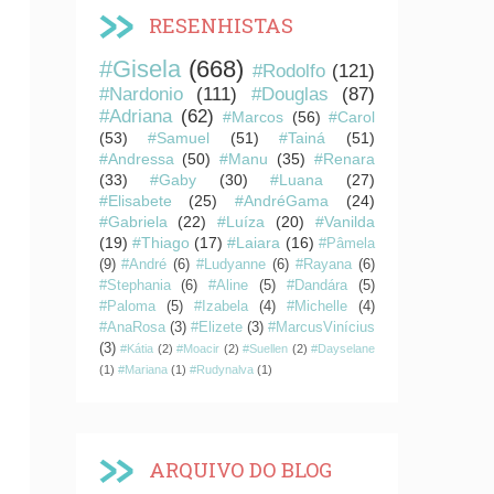
RESENHISTAS
#Gisela
(668)
#Rodolfo
(121)
#Nardonio
(111)
#Douglas
(87)
#Adriana
(62)
#Marcos
(56)
#Carol
(53)
#Samuel
(51)
#Tainá
(51)
#Andressa
(50)
#Manu
(35)
#Renara
(33)
#Gaby
(30)
#Luana
(27)
#Elisabete
(25)
#AndréGama
(24)
#Gabriela
(22)
#Luíza
(20)
#Vanilda
(19)
#Thiago
(17)
#Laiara
(16)
#Pâmela
(9)
#André
(6)
#Ludyanne
(6)
#Rayana
(6)
#Stephania
(6)
#Aline
(5)
#Dandára
(5)
#Paloma
(5)
#Izabela
(4)
#Michelle
(4)
#AnaRosa
(3)
#Elizete
(3)
#MarcusVinícius
(3)
#Kátia
(2)
#Moacir
(2)
#Suellen
(2)
#Dayselane
(1)
#Mariana
(1)
#Rudynalva
(1)
ARQUIVO DO BLOG