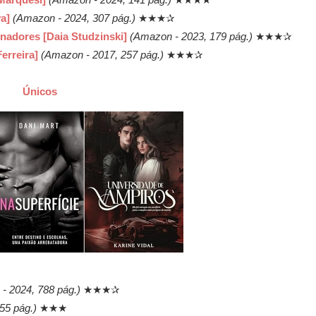
va]
(Amazon - 2024, 307 pág.)
★★★✰
nadores [Daia Studzinski]
(Amazon - 2023, 179 pág.)
★★★✰
erreira]
(Amazon - 2017, 257 pág.)
★★★✰
Únicos
- 2024, 788 pág.)
★★★✰
55 pág.)
★★★