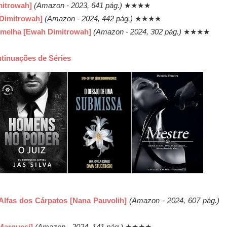
mitrowah]
(Amazon - 2023, 641 pág.)
★★★★
 Dimitrowah]
(Amazon - 2024, 442 pág.)
★★★★
Vermelha [Ewah Dimitrowah]
(Amazon - 2024, 302 pág.)
★★★★
tinuações de Séries
s Alfas dos Cárpatos [Nana Pauvolih]
(Amazon - 2024, 607 pág.)
 Marquesi]
(Amazon - 2024, 141 pág.)
★★★★