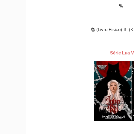
%
📚 (Livro Físico) 📱 (K
Série Lua 