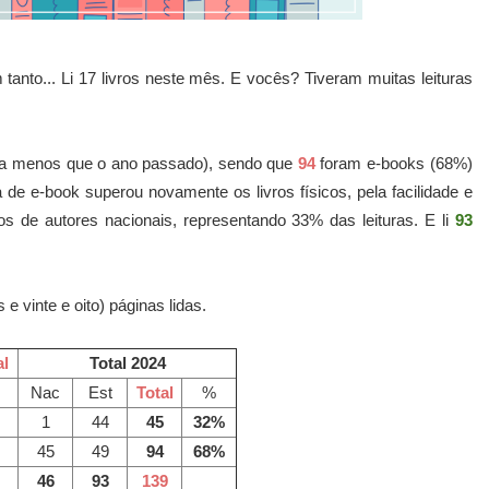
 tanto... Li 17 livros neste mês. E vocês? Tiveram muitas leituras
9 a menos que o ano passado), sendo que
94
foram e-books (68%)
ra de e-book superou novamente os livros físicos, pela facilidade e
os de autores nacionais, representando 33% das leituras. E li
93
e vinte e oito) páginas lidas.
l
Total 2024
Nac
Est
Total
%
1
44
45
32%
45
49
94
68%
46
93
139