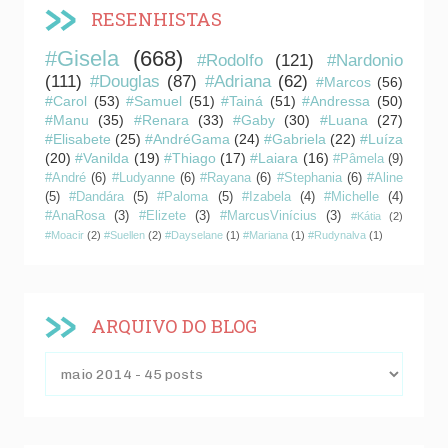
RESENHISTAS
#Gisela
(668)
#Rodolfo
(121)
#Nardonio
(111)
#Douglas
(87)
#Adriana
(62)
#Marcos
(56)
#Carol
(53)
#Samuel
(51)
#Tainá
(51)
#Andressa
(50)
#Manu
(35)
#Renara
(33)
#Gaby
(30)
#Luana
(27)
#Elisabete
(25)
#AndréGama
(24)
#Gabriela
(22)
#Luíza
(20)
#Vanilda
(19)
#Thiago
(17)
#Laiara
(16)
#Pâmela
(9)
#André
(6)
#Ludyanne
(6)
#Rayana
(6)
#Stephania
(6)
#Aline
(5)
#Dandára
(5)
#Paloma
(5)
#Izabela
(4)
#Michelle
(4)
#AnaRosa
(3)
#Elizete
(3)
#MarcusVinícius
(3)
#Kátia
(2)
#Moacir
(2)
#Suellen
(2)
#Dayselane
(1)
#Mariana
(1)
#Rudynalva
(1)
ARQUIVO DO BLOG