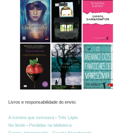
Livros e responsabilidade do envio:
A menina que semeava
-
Três Lápis
No limite
-
Perdidas na biblioteca
Garota, Interrompida
-
Gaveta Abandonada