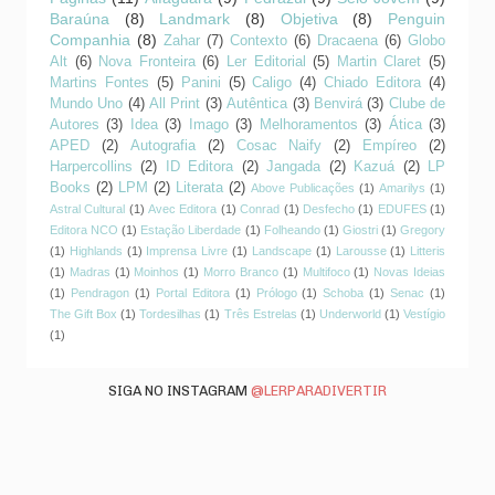
Baraúna
(8)
Landmark
(8)
Objetiva
(8)
Penguin
Companhia
(8)
Zahar
(7)
Contexto
(6)
Dracaena
(6)
Globo
Alt
(6)
Nova Fronteira
(6)
Ler Editorial
(5)
Martin Claret
(5)
Martins Fontes
(5)
Panini
(5)
Caligo
(4)
Chiado Editora
(4)
Mundo Uno
(4)
All Print
(3)
Autêntica
(3)
Benvirá
(3)
Clube de
Autores
(3)
Idea
(3)
Imago
(3)
Melhoramentos
(3)
Ática
(3)
APED
(2)
Autografia
(2)
Cosac Naify
(2)
Empíreo
(2)
Harpercollins
(2)
ID Editora
(2)
Jangada
(2)
Kazuá
(2)
LP
Books
(2)
LPM
(2)
Literata
(2)
Above Publicações
(1)
Amarilys
(1)
Astral Cultural
(1)
Avec Editora
(1)
Conrad
(1)
Desfecho
(1)
EDUFES
(1)
Editora NCO
(1)
Estação Liberdade
(1)
Folheando
(1)
Giostri
(1)
Gregory
(1)
Highlands
(1)
Imprensa Livre
(1)
Landscape
(1)
Larousse
(1)
Litteris
(1)
Madras
(1)
Moinhos
(1)
Morro Branco
(1)
Multifoco
(1)
Novas Ideias
(1)
Pendragon
(1)
Portal Editora
(1)
Prólogo
(1)
Schoba
(1)
Senac
(1)
The Gift Box
(1)
Tordesilhas
(1)
Três Estrelas
(1)
Underworld
(1)
Vestígio
(1)
SIGA NO INSTAGRAM
@LERPARADIVERTIR