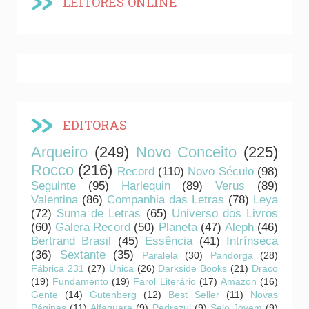
LEITORES ONLINE
EDITORAS
Arqueiro
(249)
Novo Conceito
(225)
Rocco
(216)
Record
(110)
Novo Século
(98)
Seguinte
(95)
Harlequin
(89)
Verus
(89)
Valentina
(86)
Companhia das Letras
(78)
Leya
(72)
Suma de Letras
(65)
Universo dos Livros
(60)
Galera Record
(50)
Planeta
(47)
Aleph
(46)
Bertrand Brasil
(45)
Essência
(41)
Intrínseca
(36)
Sextante
(35)
Paralela
(30)
Pandorga
(28)
Fábrica 231
(27)
Única
(26)
Darkside Books
(21)
Draco
(19)
Fundamento
(19)
Farol Literário
(17)
Amazon
(16)
Gente
(14)
Gutenberg
(12)
Best Seller
(11)
Novas
Páginas
(11)
Alfaguara
(9)
Pedrazul
(9)
Selo Jovem
(9)