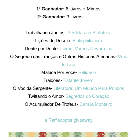
1º Ganhador:
6 Livros + Mimos
2º Ganhador:
3 Livros
Trabalhando Juntos-
Perdidas na Biblioteca
Lições do Desejo-
Bibliophiliarium
Dente por Dente-
Livros, Vamos Devorá-los
O Segredo das Tranças e Outras Histórias Africanas-
Who
Is Lara
Maluca Por Você-
Relicário
Traições-
Estante Jovem
O Voo da Serpente-
Literatura: Um Mundo Para Poucos
Twittando o Amor-
Segredos do Coração
O Acumulador De Troféus-
Camila Monteiro
a Rafflecopter giveaway