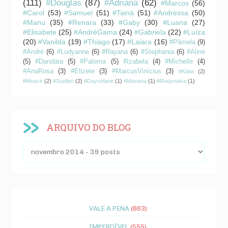
(111)
#Douglas
(87)
#Adriana
(62)
#Marcos
(56)
#Carol
(53)
#Samuel
(51)
#Tainá
(51)
#Andressa
(50)
#Manu
(35)
#Renara
(33)
#Gaby
(30)
#Luana
(27)
#Elisabete
(25)
#AndréGama
(24)
#Gabriela
(22)
#Luíza
(20)
#Vanilda
(19)
#Thiago
(17)
#Laiara
(16)
#Pâmela
(9)
#André
(6)
#Ludyanne
(6)
#Rayana
(6)
#Stephania
(6)
#Aline
(5)
#Dandára
(5)
#Paloma
(5)
#Izabela
(4)
#Michelle
(4)
#AnaRosa
(3)
#Elizete
(3)
#MarcusVinícius
(3)
#Kátia
(2)
#Moacir
(2)
#Suellen
(2)
#Dayselane
(1)
#Mariana
(1)
#Rudynalva
(1)
ARQUIVO DO BLOG
VALE A PENA
(663)
IMPERDÍVEL
(555)