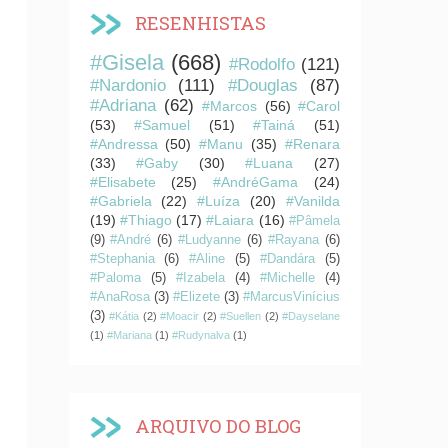
RESENHISTAS
#Gisela
(668)
#Rodolfo
(121)
#Nardonio
(111)
#Douglas
(87)
#Adriana
(62)
#Marcos
(56)
#Carol
(53)
#Samuel
(51)
#Tainá
(51)
#Andressa
(50)
#Manu
(35)
#Renara
(33)
#Gaby
(30)
#Luana
(27)
#Elisabete
(25)
#AndréGama
(24)
#Gabriela
(22)
#Luíza
(20)
#Vanilda
(19)
#Thiago
(17)
#Laiara
(16)
#Pâmela
(9)
#André
(6)
#Ludyanne
(6)
#Rayana
(6)
#Stephania
(6)
#Aline
(5)
#Dandára
(5)
#Paloma
(5)
#Izabela
(4)
#Michelle
(4)
#AnaRosa
(3)
#Elizete
(3)
#MarcusVinícius
(3)
#Kátia
(2)
#Moacir
(2)
#Suellen
(2)
#Dayselane
(1)
#Mariana
(1)
#Rudynalva
(1)
ARQUIVO DO BLOG