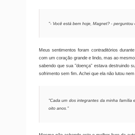
"- Você está bem hoje, Magnet? - perguntou e
Meus sentimentos foram contraditórios durant
com um coração grande e lindo, mas ao mesmo t
sabendo que sua "doença" estava destruindo su
sofrimento sem fim. Achei que ela não lutou nem
"Cada um dos integrantes da minha família e
oito anos."
Mesmo não achando este o melhor livro da autora