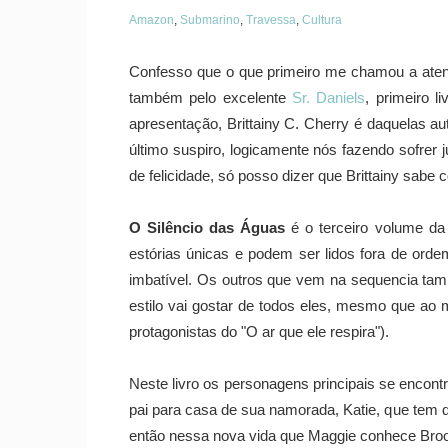
Amazon
,
Submarino
,
Travessa
,
Cultura
Confesso que o que primeiro me chamou a atenç
também pelo excelente
Sr. Daniels
, primeiro l
apresentação, Brittainy C. Cherry é daquelas au
último suspiro, logicamente nós fazendo sofrer j
de felicidade, só posso dizer que Brittainy sabe
O Silêncio das Águas
é o terceiro volume da 
estórias únicas e podem ser lidos fora de orde
imbatível. Os outros que vem na sequencia tam
estilo vai gostar de todos eles, mesmo que ao 
protagonistas do "O ar que ele respira").
Neste livro os personagens principais se enco
pai para casa de sua namorada, Katie, que tem d
então nessa nova vida que Maggie conhece Brook