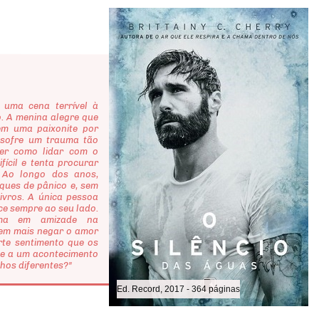
uma cena terrível à
. A menina alegre que
em uma paixonite por
, sofre um trauma tão
er como lidar com o
fícil e tenta procurar
 Ao longo dos anos,
ques de pânico e, sem
livros. A única pessoa
e sempre ao seu lado.
orma em amizade na
uem mais negar o amor
rte sentimento que os
 e a um acontecimento
hos diferentes?"
Ed. Record, 2017 - 364 páginas