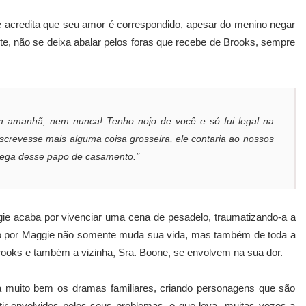
 acredita que seu amor é correspondido, apesar do menino negar
te, não se deixa abalar pelos foras que recebe de Brooks, sempre
em amanhã, nem nunca! Tenho nojo de você e só fui legal na
escrevesse mais alguma coisa grosseira, ele contaria ao nossos
hega desse papo de casamento."
ie acaba por vivenciar uma cena de pesadelo, traumatizando-a a
do por Maggie não somente muda sua vida, mas também de toda a
Brooks e também a vizinha, Sra. Boone, se envolvem na sua dor.
a muito bem os dramas familiares, criando personagens que são
ir envolvidos pelos seus problemas, o que leva muitas vezes a