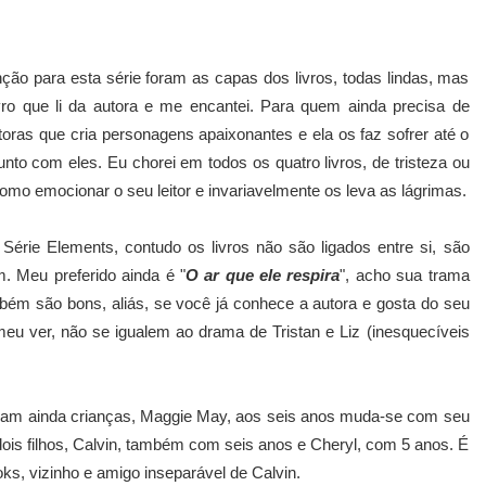
ão para esta série foram as capas dos livros, todas lindas, mas
ivro que li da autora e me encantei. Para quem ainda precisa de
toras que cria personagens apaixonantes e ela os faz sofrer até o
unto com eles. Eu chorei em todos os quatro livros, de tristeza ou
 como emocionar o seu leitor e invariavelmente os leva as lágrimas.
Série Elements, contudo os livros não são ligados entre si, são
m. Meu preferido ainda é "
O ar que ele respira
", acho sua trama
bém são bons, aliás, se você já conhece a autora e gosta do seu
meu ver, não se igualem ao drama de Tristan e Liz (inesquecíveis
ntram ainda crianças, Maggie May, aos seis anos muda-se com seu
ois filhos, Calvin, também com seis anos e Cheryl, com 5 anos. É
s, vizinho e amigo inseparável de Calvin.