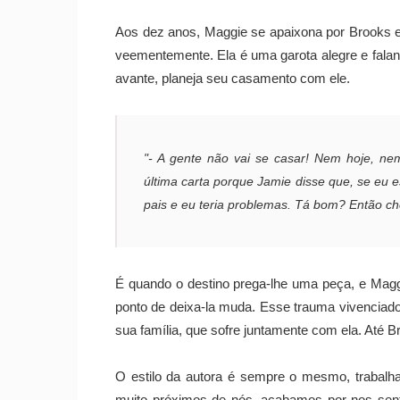
Aos dez anos, Maggie se apaixona por Brooks e
veementemente. Ela é uma garota alegre e falan
avante, planeja seu casamento com ele.
"- A gente não vai se casar! Nem hoje, n
última carta porque Jamie disse que, se eu 
pais e eu teria problemas. Tá bom? Então c
É quando o destino prega-lhe uma peça, e Magg
ponto de deixa-la muda. Esse trauma vivencia
sua família, que sofre juntamente com ela. Até 
O estilo da autora é sempre o mesmo, trabalh
muito próximos de nós, acabamos por nos sent