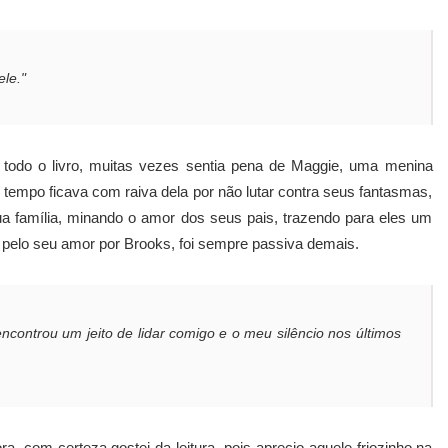
le."
e todo o livro, muitas vezes sentia pena de Maggie, uma menina
empo ficava com raiva dela por não lutar contra seus fantasmas,
a família, minando o amor dos seus pais, trazendo para eles um
 pelo seu amor por Brooks, foi sempre passiva demais.
ncontrou um jeito de lidar comigo e o meu silêncio nos últimos
, com certeza gostei da leitura, pois aprecio aquele friozinho na