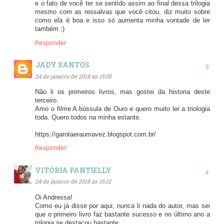
e o fato de você ter se sentido assim ao final dessa trilogia
mesmo com as ressalvas que você citou, diz muito sobre
como ela é boa e isso só aumenta minha vontade de ler
também ;)
Responder
JADY SANTOS
24 de janeiro de 2018 às 15:05
Não li os primeiros livros, mas gostei da historia deste
terceiro.
Amo o filme A bússula de Ouro e quero muito ler a triologia
toda. Quero todos na minha estante.
https://garotaeraumavez.blogspot.com.br/
Responder
VITÓRIA PANTIELLY
24 de janeiro de 2018 às 16:12
Oi Andressa!
Como eu já disse por aqui, nunca li nada do autor, mas sei
que o primeiro livro faz bastante sucesso e no último ano a
trilogia se destacou bastante.