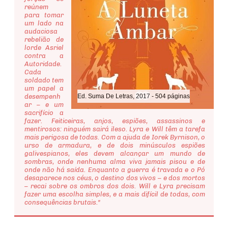
reúnem
para tomar
um lado na
audaciosa
rebelião de
lorde Asriel
contra a
Autoridade.
Cada
soldado tem
um papel a
desempenh
Ed. Suma De Letras, 2017 - 504 páginas
ar – e um
sacrifício a
fazer. Feiticeiras, anjos, espiões, assassinos e
mentirosos: ninguém sairá ileso. Lyra e Will têm a tarefa
mais perigosa de todas. Com a ajuda de Iorek Byrnison, o
urso de armadura, e de dois minúsculos espiões
galivespianos, eles devem alcançar um mundo de
sombras, onde nenhuma alma viva jamais pisou e de
onde não há saída. Enquanto a guerra é travada e o Pó
desaparece nos céus, o destino dos vivos – e dos mortos
– recai sobre os ombros dos dois. Will e Lyra precisam
fazer uma escolha simples, e a mais difícil de todas, com
consequências brutais."