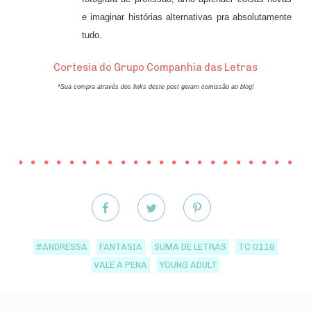
e imaginar histórias alternativas pra absolutamente
tudo.
Cortesia do Grupo Companhia das Letras
*Sua compra através dos links deste post geram comissão ao blog!
#ANDRESSA
FANTASIA
SUMA DE LETRAS
TC 0118
VALE A PENA
YOUNG ADULT