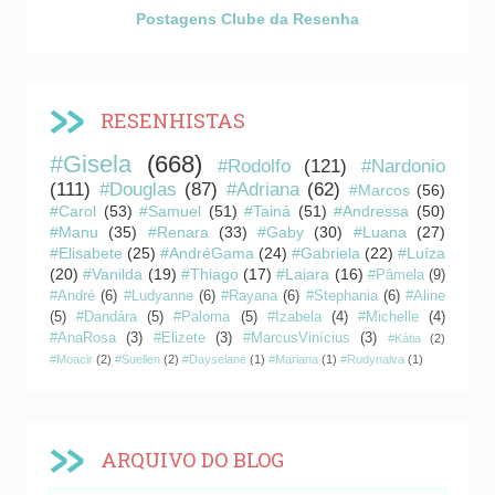
Postagens Clube da Resenha
RESENHISTAS
#Gisela
(668)
#Rodolfo
(121)
#Nardonio
(111)
#Douglas
(87)
#Adriana
(62)
#Marcos
(56)
#Carol
(53)
#Samuel
(51)
#Tainá
(51)
#Andressa
(50)
#Manu
(35)
#Renara
(33)
#Gaby
(30)
#Luana
(27)
#Elisabete
(25)
#AndréGama
(24)
#Gabriela
(22)
#Luíza
(20)
#Vanilda
(19)
#Thiago
(17)
#Laiara
(16)
#Pâmela
(9)
#André
(6)
#Ludyanne
(6)
#Rayana
(6)
#Stephania
(6)
#Aline
(5)
#Dandára
(5)
#Paloma
(5)
#Izabela
(4)
#Michelle
(4)
#AnaRosa
(3)
#Elizete
(3)
#MarcusVinícius
(3)
#Kátia
(2)
#Moacir
(2)
#Suellen
(2)
#Dayselane
(1)
#Mariana
(1)
#Rudynalva
(1)
ARQUIVO DO BLOG