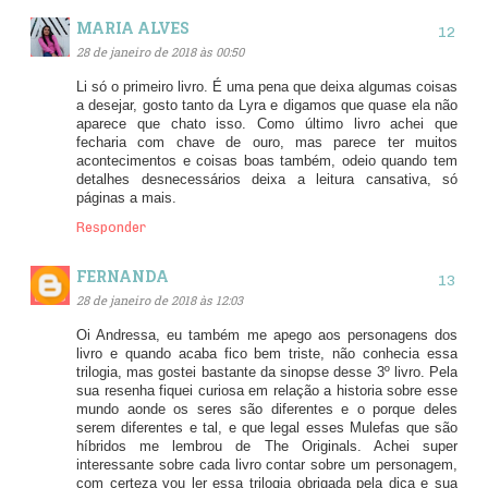
MARIA ALVES
28 de janeiro de 2018 às 00:50
Li só o primeiro livro. É uma pena que deixa algumas coisas
a desejar, gosto tanto da Lyra e digamos que quase ela não
aparece que chato isso. Como último livro achei que
fecharia com chave de ouro, mas parece ter muitos
acontecimentos e coisas boas também, odeio quando tem
detalhes desnecessários deixa a leitura cansativa, só
páginas a mais.
Responder
FERNANDA
28 de janeiro de 2018 às 12:03
Oi Andressa, eu também me apego aos personagens dos
livro e quando acaba fico bem triste, não conhecia essa
trilogia, mas gostei bastante da sinopse desse 3º livro. Pela
sua resenha fiquei curiosa em relação a historia sobre esse
mundo aonde os seres são diferentes e o porque deles
serem diferentes e tal, e que legal esses Mulefas que são
híbridos me lembrou de The Originals. Achei super
interessante sobre cada livro contar sobre um personagem,
com certeza vou ler essa trilogia obrigada pela dica e sua