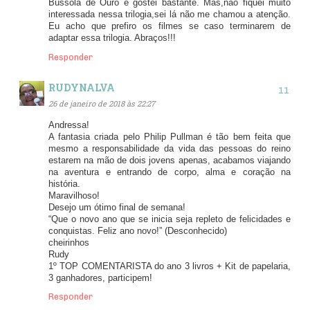
Bússola de Ouro e gostei bastante. Mas,não fiquei muito
interessada nessa trilogia,sei lá não me chamou a atenção.
Eu acho que prefiro os filmes se caso terminarem de
adaptar essa trilogia. Abraços!!!
Responder
RUDYNALVA
26 de janeiro de 2018 às 22:27
Andressa!
A fantasia criada pelo Philip Pullman é tão bem feita que
mesmo a responsabilidade da vida das pessoas do reino
estarem na mão de dois jovens apenas, acabamos viajando
na aventura e entrando de corpo, alma e coração na
história.
Maravilhoso!
Desejo um ótimo final de semana!
“Que o novo ano que se inicia seja repleto de felicidades e
conquistas. Feliz ano novo!” (Desconhecido)
cheirinhos
Rudy
1º TOP COMENTARISTA do ano 3 livros + Kit de papelaria,
3 ganhadores, participem!
Responder