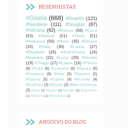
RESENHISTAS
#Gisela
(668)
#Rodolfo
(121)
#Nardonio
(111)
#Douglas
(87)
#Adriana
(62)
#Marcos
(56)
#Carol
(53)
#Samuel
(51)
#Tainá
(51)
#Andressa
(50)
#Manu
(35)
#Renara
(33)
#Gaby
(30)
#Luana
(27)
#Elisabete
(25)
#AndréGama
(24)
#Gabriela
(22)
#Luíza
(20)
#Vanilda
(19)
#Thiago
(17)
#Laiara
(16)
#Pâmela
(9)
#André
(6)
#Ludyanne
(6)
#Rayana
(6)
#Stephania
(6)
#Aline
(5)
#Dandára
(5)
#Paloma
(5)
#Izabela
(4)
#Michelle
(4)
#AnaRosa
(3)
#Elizete
(3)
#MarcusVinícius
(3)
#Kátia
(2)
#Moacir
(2)
#Suellen
(2)
#Dayselane
(1)
#Mariana
(1)
#Rudynalva
(1)
ARQUIVO DO BLOG