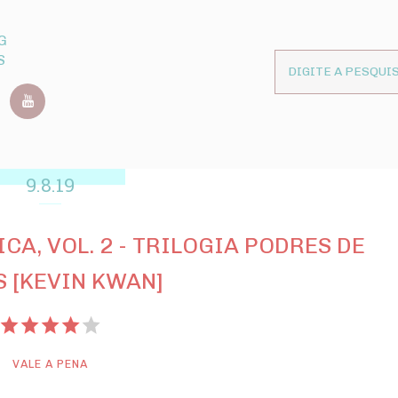
G
S
9.8.19
A, VOL. 2 - TRILOGIA PODRES DE
S [KEVIN KWAN]
VALE A PENA