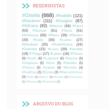
RESENHISTAS
#Gisela
(668)
#Rodolfo
(121)
#Nardonio
(111)
#Douglas
(87)
#Adriana
(62)
#Marcos
(56)
#Carol
(53)
#Samuel
(51)
#Tainá
(51)
#Andressa
(50)
#Manu
(35)
#Renara
(33)
#Gaby
(30)
#Luana
(27)
#Elisabete
(25)
#AndréGama
(24)
#Gabriela
(22)
#Luíza
(20)
#Vanilda
(19)
#Thiago
(17)
#Laiara
(16)
#Pâmela
(9)
#André
(6)
#Ludyanne
(6)
#Rayana
(6)
#Stephania
(6)
#Aline
(5)
#Dandára
(5)
#Paloma
(5)
#Izabela
(4)
#Michelle
(4)
#AnaRosa
(3)
#Elizete
(3)
#MarcusVinícius
(3)
#Kátia
(2)
#Moacir
(2)
#Suellen
(2)
#Dayselane
(1)
#Mariana
(1)
#Rudynalva
(1)
ARQUIVO DO BLOG