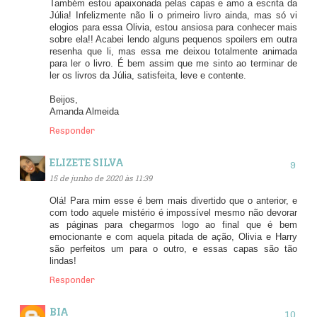
Também estou apaixonada pelas capas e amo a escrita da
Júlia! Infelizmente não li o primeiro livro ainda, mas só vi
elogios para essa Olivia, estou ansiosa para conhecer mais
sobre ela!! Acabei lendo alguns pequenos spoilers em outra
resenha que li, mas essa me deixou totalmente animada
para ler o livro. É bem assim que me sinto ao terminar de
ler os livros da Júlia, satisfeita, leve e contente.
Beijos,
Amanda Almeida
Responder
ELIZETE SILVA
15 de junho de 2020 às 11:39
Olá! Para mim esse é bem mais divertido que o anterior, e
com todo aquele mistério é impossível mesmo não devorar
as páginas para chegarmos logo ao final que é bem
emocionante e com aquela pitada de ação, Olivia e Harry
são perfeitos um para o outro, e essas capas são tão
lindas!
Responder
BIA