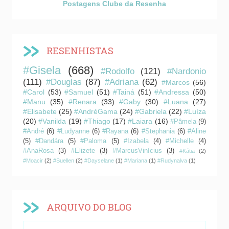
Postagens Clube da Resenha
RESENHISTAS
#Gisela
(668)
#Rodolfo
(121)
#Nardonio
(111)
#Douglas
(87)
#Adriana
(62)
#Marcos
(56)
#Carol
(53)
#Samuel
(51)
#Tainá
(51)
#Andressa
(50)
#Manu
(35)
#Renara
(33)
#Gaby
(30)
#Luana
(27)
#Elisabete
(25)
#AndréGama
(24)
#Gabriela
(22)
#Luíza
(20)
#Vanilda
(19)
#Thiago
(17)
#Laiara
(16)
#Pâmela
(9)
#André
(6)
#Ludyanne
(6)
#Rayana
(6)
#Stephania
(6)
#Aline
(5)
#Dandára
(5)
#Paloma
(5)
#Izabela
(4)
#Michelle
(4)
#AnaRosa
(3)
#Elizete
(3)
#MarcusVinícius
(3)
#Kátia
(2)
#Moacir
(2)
#Suellen
(2)
#Dayselane
(1)
#Mariana
(1)
#Rudynalva
(1)
ARQUIVO DO BLOG