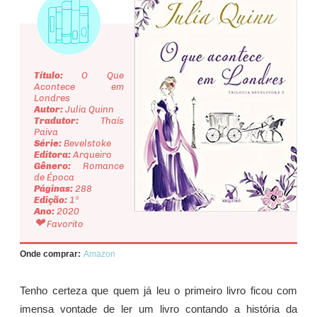
Título:
O Que
Acontece em
Londres
Autor:
Julia Quinn
Tradutor:
Thaís
Paiva
Série:
Bevelstoke
Editora:
Arqueiro
Gênero:
Romance
de Época
Páginas:
288
Edição:
1ª
Ano:
2020
❤
Favorito
Onde comprar:
Amazon
Tenho certeza que quem já leu o primeiro livro ficou com
imensa vontade de ler um livro contando a história da