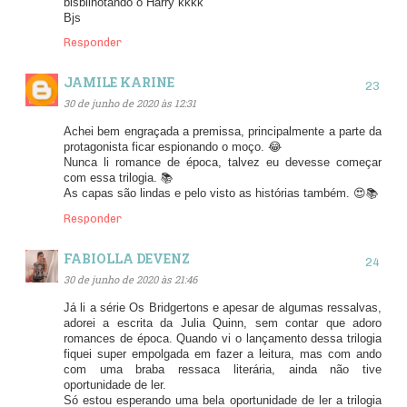
bisbilhotando o Harry kkkk
Bjs
Responder
JAMILE KARINE
30 de junho de 2020 às 12:31
Achei bem engraçada a premissa, principalmente a parte da
protagonista ficar espionando o moço. 😂
Nunca li romance de época, talvez eu devesse começar
com essa trilogia. 📚
As capas são lindas e pelo visto as histórias também. 😍📚
Responder
FABIOLLA DEVENZ
30 de junho de 2020 às 21:46
Já li a série Os Bridgertons e apesar de algumas ressalvas,
adorei a escrita da Julia Quinn, sem contar que adoro
romances de época. Quando vi o lançamento dessa trilogia
fiquei super empolgada em fazer a leitura, mas com ando
com uma braba ressaca literária, ainda não tive
oportunidade de ler.
Só estou esperando uma bela oportunidade de ler a trilogia