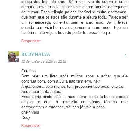
conquistou logo de cara. Só li um livro da autora e amei
demais a escrita dela, super leve e com toques carregados
de humor. Essa trilogia parece incrível e muito engraçada,
que bom que os risos são durante a leitura toda. Parece ser
um romanceada clihe também e amo isso. Já li livros
quando um vizinho novo aparece e amo esse tipo de
história e não vejo a hora de poder ler essa trilogia
Responder
RUDYNALVA
12 de junho de 2020 às 22:48
Carolina!
Bom reler um livro após muitos anos e achar que ele
continua bom, com a Julia não tem erro, né?
A quarentena pelo menos tem proporcionado boas leituras.
Sou super fã da autora.
Essa série ainda não li, mas como falou sobre o enredo
original e com a inserção de vários tópicos que
acrescentam o romance, só isso já vale a pena.
cheirinhos
Rudy
Responder