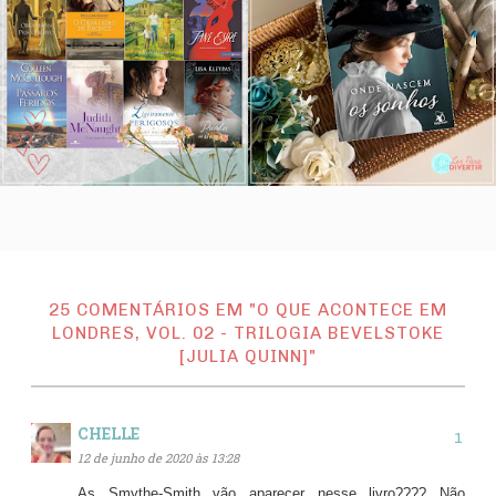
25 COMENTÁRIOS EM "O QUE ACONTECE EM
LONDRES, VOL. 02 - TRILOGIA BEVELSTOKE
[JULIA QUINN]"
CHELLE
12 de junho de 2020 às 13:28
As Smythe-Smith vão aparecer nesse livro???? Não