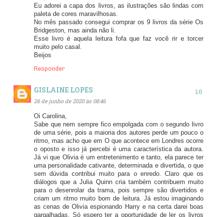
Eu adorei a capa dos livros, as ilustrações são lindas com
paleta de cores maravilhosas.
No mês passado consegui comprar os 9 livros da série Os
Bridgeston, mas ainda não li.
Esse livro é aquela leitura fofa que faz você rir e torcer
muito pelo casal.
Beijos
Responder
GISLAINE LOPES
26 de junho de 2020 às 08:46
Oi Carolina,
Sabe que nem sempre fico empolgada com o segundo livro
de uma série, pois a maioria dos autores perde um pouco o
ritmo, mas acho que em O que acontece em Londres ocorre
o oposto e isso já percebi é uma característica da autora.
Já vi que Olivia é um entretenimento e tanto, ela parece ter
uma personalidade cativante, determinada e divertida, o que
sem dúvida contribui muito para o enredo. Claro que os
diálogos que a Julia Quinn cria também contribuem muito
para o desenrolar da trama, pois sempre são divertidos e
criam um ritmo muito bom de leitura. Já estou imaginando
as cenas de Olivia espionando Harry e na certa darei boas
gargalhadas. Só espero ter a oportunidade de ler os livros