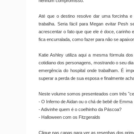
nenhum compromisso.
Até que o destino resolve dar uma forcinha 
trabalha. Seria fácil para Megan evitar Pesh 
acrescentar o fato que que ele é doce, carinho
fica encurralada, como fazer para não se apaixo
Katie Ashley utiliza aqui a mesma fórmula dos 
cotidiano dos personagens, mostrando o seu dia-
emergência do hospital onde trabalham. É imp
superar a perda de sua esposa e finalmente achar 
Neste volume somos presenteados com três "cen
- O Inferno de Aidan ou o chá de bebê de Emma
- Adivinhe quem é o coelhinho da Páscoa?
- Halloween com os Fitzgeralds
Clique nas capas para ver as resenhas dos primei