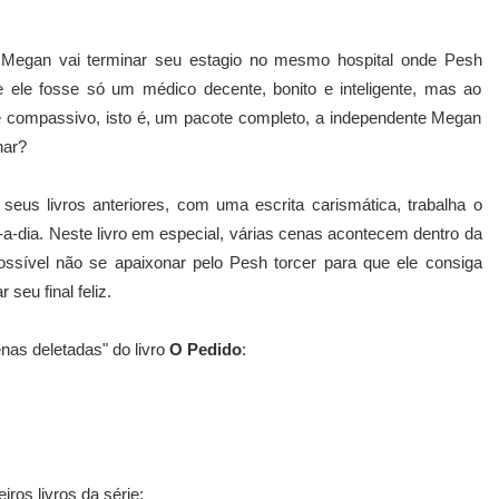
e Megan vai terminar seu estagio no mesmo hospital onde Pesh
se ele fosse só um médico decente, bonito e inteligente, mas ao
 e compassivo, isto é, um pacote completo, a independente Megan
nar?
seus livros anteriores, com uma escrita carismática, trabalha o
a-dia. Neste livro em especial, várias cenas acontecem dentro da
ossível não se apaixonar pelo Pesh torcer para que ele consiga
seu final feliz.
as deletadas" do livro
O Pedido
:
ros livros da série: