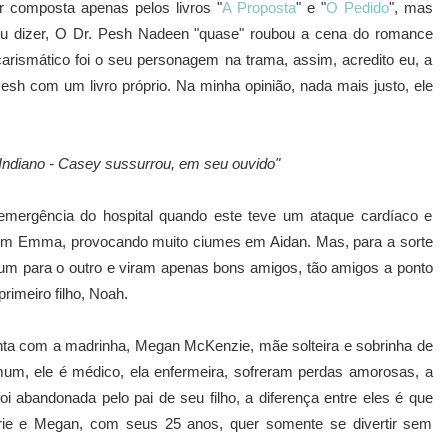
r composta apenas pelos livros "
A Proposta
" e "
O Pedido
", mas
ou dizer, O Dr. Pesh Nadeen "quase" roubou a cena do romance
arismático foi o seu personagem na trama, assim, acredito eu, a
esh com um livro próprio. Na minha opinião, nada mais justo, ele
 Indiano - Casey sussurrou, em seu ouvido"
emergência do hospital quando este teve um ataque cardíaco e
m Emma, provocando muito ciumes em Aidan. Mas, para a sorte
um para o outro e viram apenas bons amigos, tão amigos a ponto
rimeiro filho, Noah.
nta com a madrinha, Megan McKenzie, mãe solteira e sobrinha de
m, ele é médico, ela enfermeira, sofreram perdas amorosas, a
 abandonada pelo pai de seu filho, a diferença entre eles é que
rie e Megan, com seus 25 anos, quer somente se divertir sem