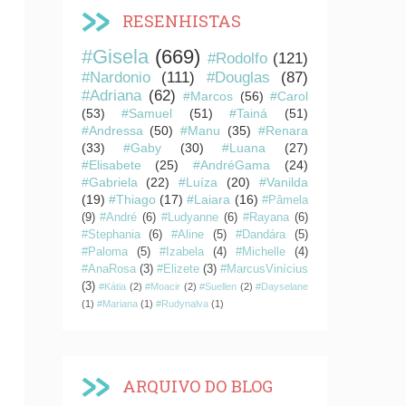
RESENHISTAS
#Gisela
(669)
#Rodolfo
(121)
#Nardonio
(111)
#Douglas
(87)
#Adriana
(62)
#Marcos
(56)
#Carol
(53)
#Samuel
(51)
#Tainá
(51)
#Andressa
(50)
#Manu
(35)
#Renara
(33)
#Gaby
(30)
#Luana
(27)
#Elisabete
(25)
#AndréGama
(24)
#Gabriela
(22)
#Luíza
(20)
#Vanilda
(19)
#Thiago
(17)
#Laiara
(16)
#Pâmela
(9)
#André
(6)
#Ludyanne
(6)
#Rayana
(6)
#Stephania
(6)
#Aline
(5)
#Dandára
(5)
#Paloma
(5)
#Izabela
(4)
#Michelle
(4)
#AnaRosa
(3)
#Elizete
(3)
#MarcusVinícius
(3)
#Kátia
(2)
#Moacir
(2)
#Suellen
(2)
#Dayselane
(1)
#Mariana
(1)
#Rudynalva
(1)
ARQUIVO DO BLOG