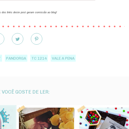
 dos links deste post geram comissão ao blog!
T
PANDORGA
TC 1214
VALE A PENA
 VOCÊ GOSTE DE LER: