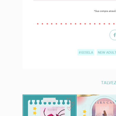
*Sua compra através
#GISELA
NEW ADUL
TALVEZ