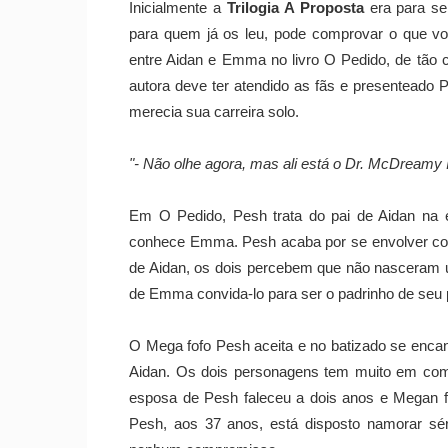
Inicialmente a
Trilogia A Proposta
era para se
para quem já os leu, pode comprovar o que v
entre Aidan e Emma no livro O Pedido, de tão c
autora deve ter atendido as fãs e presenteado P
merecia sua carreira solo.
"- Não olhe agora, mas ali está o Dr. McDreamy
Em O Pedido, Pesh trata do pai de Aidan na 
conhece Emma. Pesh acaba por se envolver co
de Aidan, os dois percebem que não nasceram 
de Emma convida-lo para ser o padrinho de seu p
O Mega fofo Pesh aceita e no batizado se enca
Aidan. Os dois personagens tem muito em comu
esposa de Pesh faleceu a dois anos e Megan foi
Pesh, aos 37 anos, está disposto namorar sé