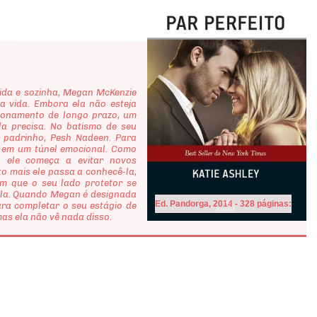
da e sozinha, Megan McKenzie
 vida. Embora ela não esteja
ionamento de longo prazo, um
a precisa. No batismo de seu
o padrinho, Pesh Nadeen. Para
a em um túnel emocional. Como
, ele começa a evitar novos
 mais ele passa a conhecê-la,
om que o seu lado protetor se
 ela. Quando Megan é designada
Ed. Pandorga, 2014 - 328 páginas:
ra completar o seu estágio de
mas ela não vê nada disso.