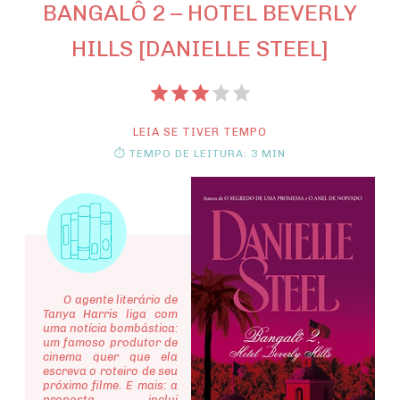
BANGALÔ 2 – HOTEL BEVERLY
HILLS [DANIELLE STEEL]
LEIA SE TIVER TEMPO
⏱ TEMPO DE LEITURA: 3 MIN
O agente literário de
Tanya Harris liga com
uma notícia bombástica:
um famoso produtor de
cinema quer que ela
escreva o roteiro de seu
próximo filme. E mais: a
proposta inclui