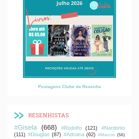
Postagens Clube da Resenha
RESENHISTAS
#Gisela
(668)
#Rodolfo
(121)
#Nardonio
(111)
#Douglas
(87)
#Adriana
(62)
#Marcos
(56)