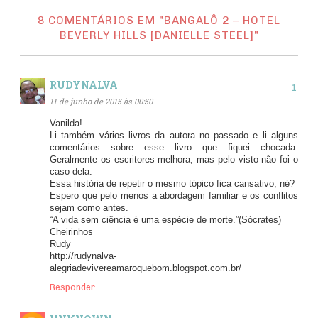
8 COMENTÁRIOS EM "BANGALÔ 2 – HOTEL
BEVERLY HILLS [DANIELLE STEEL]"
RUDYNALVA
11 de junho de 2015 às 00:50
Vanilda!
Li também vários livros da autora no passado e li alguns
comentários sobre esse livro que fiquei chocada.
Geralmente os escritores melhora, mas pelo visto não foi o
caso dela.
Essa história de repetir o mesmo tópico fica cansativo, né?
Espero que pelo menos a abordagem familiar e os conflitos
sejam como antes.
“A vida sem ciência é uma espécie de morte.”(Sócrates)
Cheirinhos
Rudy
http://rudynalva-
alegriadevivereamaroquebom.blogspot.com.br/
Responder