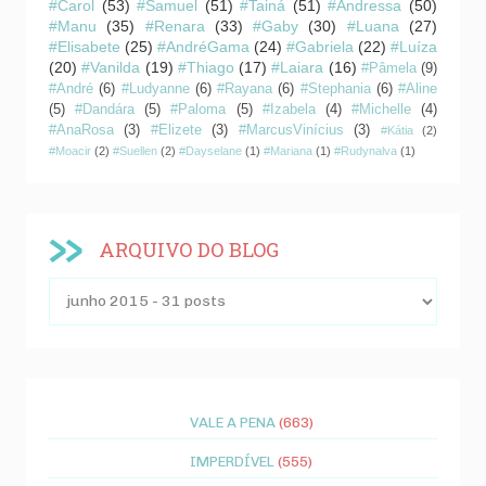
#Carol
(53)
#Samuel
(51)
#Tainá
(51)
#Andressa
(50)
#Manu
(35)
#Renara
(33)
#Gaby
(30)
#Luana
(27)
#Elisabete
(25)
#AndréGama
(24)
#Gabriela
(22)
#Luíza
(20)
#Vanilda
(19)
#Thiago
(17)
#Laiara
(16)
#Pâmela
(9)
#André
(6)
#Ludyanne
(6)
#Rayana
(6)
#Stephania
(6)
#Aline
(5)
#Dandára
(5)
#Paloma
(5)
#Izabela
(4)
#Michelle
(4)
#AnaRosa
(3)
#Elizete
(3)
#MarcusVinícius
(3)
#Kátia
(2)
#Moacir
(2)
#Suellen
(2)
#Dayselane
(1)
#Mariana
(1)
#Rudynalva
(1)
ARQUIVO DO BLOG
VALE A PENA
(663)
IMPERDÍVEL
(555)