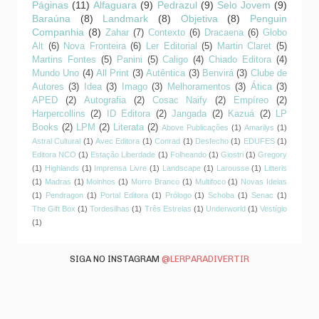
Páginas
(11)
Alfaguara
(9)
Pedrazul
(9)
Selo Jovem
(9)
Baraúna
(8)
Landmark
(8)
Objetiva
(8)
Penguin
Companhia
(8)
Zahar
(7)
Contexto
(6)
Dracaena
(6)
Globo
Alt
(6)
Nova Fronteira
(6)
Ler Editorial
(5)
Martin Claret
(5)
Martins Fontes
(5)
Panini
(5)
Caligo
(4)
Chiado Editora
(4)
Mundo Uno
(4)
All Print
(3)
Autêntica
(3)
Benvirá
(3)
Clube de
Autores
(3)
Idea
(3)
Imago
(3)
Melhoramentos
(3)
Ática
(3)
APED
(2)
Autografia
(2)
Cosac Naify
(2)
Empíreo
(2)
Harpercollins
(2)
ID Editora
(2)
Jangada
(2)
Kazuá
(2)
LP
Books
(2)
LPM
(2)
Literata
(2)
Above Publicações
(1)
Amarilys
(1)
Astral Cultural
(1)
Avec Editora
(1)
Conrad
(1)
Desfecho
(1)
EDUFES
(1)
Editora NCO
(1)
Estação Liberdade
(1)
Folheando
(1)
Giostri
(1)
Gregory
(1)
Highlands
(1)
Imprensa Livre
(1)
Landscape
(1)
Larousse
(1)
Litteris
(1)
Madras
(1)
Moinhos
(1)
Morro Branco
(1)
Multifoco
(1)
Novas Ideias
(1)
Pendragon
(1)
Portal Editora
(1)
Prólogo
(1)
Schoba
(1)
Senac
(1)
The Gift Box
(1)
Tordesilhas
(1)
Três Estrelas
(1)
Underworld
(1)
Vestígio
(1)
SIGA NO INSTAGRAM
@LERPARADIVERTIR