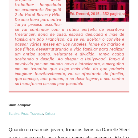
trabalhar hospedada
no exuberante Bangalô
Ed. Record, 2015 - 352 páginas:
2 do Hotel Beverly Hills.
De uma hora para outra
Tanya precisa escolher
se vai continuar com a rotina perfeita de escritora
freelancer, dona de casa, esposa dedicada e mãe de
família em São Francisco, ou se vai aceitar o convite e
passar vários meses em Los Angeles, longe do marido e
dos filhos, desestruturando a vida familiar para realizar
um antigo sonho. Relutante e dividida, Tanya acaba
aceitando o desafio. Ao chegar a Hollywood, Tanya é
envolvida por um mundo novo e intoxicante, e mergulha
em um trabalho que exige mais dela do que poderia
imaginar. Inevitavelmente, vai se afastando da família,
que começa, aos poucos, a se desintegrar, e seu sonho
se transforma em seu pior pesadelo.
Onde comprar:
Saraiva
,
Fnac
,
Travessa
,
Cultura
Quando eu era mais jovem, li muitos livros da Danielle Steel
e era apaixonada pela forma como ela escrevia. Ela faz