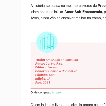
A história se passa no mesmo universo de
Proc
leiam antes de iniciar
Amor Sob Encomenda
, 
livros, ainda vão se encaixar melhor na trama, en
Título:
Amor Sob Encomenda
Autor:
Carina Rissi
Editora:
Verus
Gênero:
Comédia Romântica
Páginas:
546
Edição:
1ª
Ano:
2019
Onde comprar:
Amazon
Quem já leu os livros que citei, já amam os ir