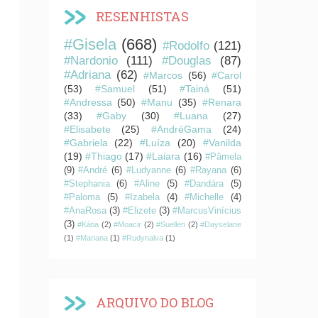
RESENHISTAS
#Gisela
(668)
#Rodolfo
(121)
#Nardonio
(111)
#Douglas
(87)
#Adriana
(62)
#Marcos
(56)
#Carol
(53)
#Samuel
(51)
#Tainá
(51)
#Andressa
(50)
#Manu
(35)
#Renara
(33)
#Gaby
(30)
#Luana
(27)
#Elisabete
(25)
#AndréGama
(24)
#Gabriela
(22)
#Luíza
(20)
#Vanilda
(19)
#Thiago
(17)
#Laiara
(16)
#Pâmela
(9)
#André
(6)
#Ludyanne
(6)
#Rayana
(6)
#Stephania
(6)
#Aline
(5)
#Dandára
(5)
#Paloma
(5)
#Izabela
(4)
#Michelle
(4)
#AnaRosa
(3)
#Elizete
(3)
#MarcusVinícius
(3)
#Kátia
(2)
#Moacir
(2)
#Suellen
(2)
#Dayselane
(1)
#Mariana
(1)
#Rudynalva
(1)
ARQUIVO DO BLOG