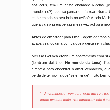
aos céus, tem um primo chamado Nicolas (po
mundo, né?), que só pensa em farrear. Numa b
está sentada ao seu lado no avião? A bela Mel
que a viu na igreja pela primeira vez achou a mo
Antes de embarcar para uma viagem de trabalh
acaba virando uma bomba que a deixa sem chão.
Melissa Gouvêa divide um apartamento com sua
(lembram dela? de
No mundo da Luna
). Pe
simpatia para encontrar o amor verdadeiro, q
perda de tempo, já que "se entende" muito bem 
“- Uma simpatia - corrigiu, com um sorriso
quem precisa mais. "Se entender" não é o 