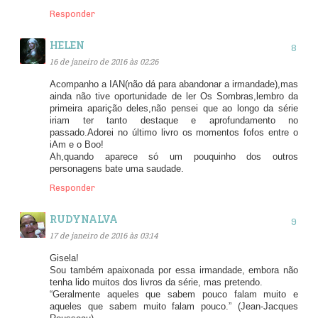
Responder
HELEN
16 de janeiro de 2016 às 02:26
Acompanho a IAN(não dá para abandonar a irmandade),mas
ainda não tive oportunidade de ler Os Sombras,lembro da
primeira aparição deles,não pensei que ao longo da série
iriam ter tanto destaque e aprofundamento no
passado.Adorei no último livro os momentos fofos entre o
iAm e o Boo!
Ah,quando aparece só um pouquinho dos outros
personagens bate uma saudade.
Responder
RUDYNALVA
17 de janeiro de 2016 às 03:14
Gisela!
Sou também apaixonada por essa irmandade, embora não
tenha lido muitos dos livros da série, mas pretendo.
“Geralmente aqueles que sabem pouco falam muito e
aqueles que sabem muito falam pouco.” (Jean-Jacques