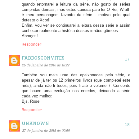
quando retornarei a leitura da série, não gosto de séries
compridas demais, mas estou curiosa para ler O Rei, Wrath
é meu personagem favorito da série - motivo pelo qual
detesto o Xcor!!
Enfim, vou ver se continuarei a leitura dessa série e assim
conhecer realmente a história desses irmãos gêmeos.
Abraços!
Responder
FABDOSCONVITES
26 de janeiro de 2016 às 18:22
Também sou mais uma das apaixonadas pela série, e
apesar de já ter os 12 primeiros livros (que completei este
mês), ainda não li todos, pois li até o volume 7. Concordo
que houve uma evolução nos enredos, deixando a série
cada vez melhor.
Bjs, Rose.
Responder
UNKNOWN
27 de janeiro de 2016 às 09:59