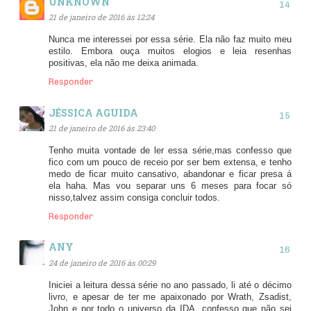
UNKNOWN
21 de janeiro de 2016 às 12:24
Nunca me interessei por essa série. Ela não faz muito meu
estilo. Embora ouça muitos elogios e leia resenhas
positivas, ela não me deixa animada.
Responder
JÉSSICA AGUIDA
21 de janeiro de 2016 às 23:40
Tenho muita vontade de ler essa série,mas confesso que
fico com um pouco de receio por ser bem extensa, e tenho
medo de ficar muito cansativo, abandonar e ficar presa á
ela haha. Mas vou separar uns 6 meses para focar só
nisso,talvez assim consiga concluir todos.
Responder
ANY
24 de janeiro de 2016 às 00:29
Iniciei a leitura dessa série no ano passado, li até o décimo
livro, e apesar de ter me apaixonado por Wrath, Zsadist,
John e por todo o universo da IDA, confesso que não sei