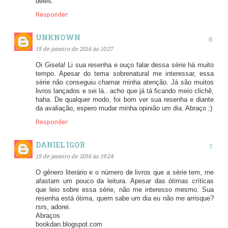
deles.
Responder
UNKNOWN
15 de janeiro de 2016 às 10:27
Oi Gisela! Li sua resenha e ouço falar dessa série há muito
tempo. Apesar do tema sobrenatural me interessar, essa
série não conseguiu chamar minha atenção. Já são muitos
livros lançados e sei lá.. acho que já tá ficando meio clichê,
haha. De qualquer modo, foi bom ver sua resenha e diante
da avaliação, espero mudar minha opinião um dia. Abraço ;)
Responder
DANIEL IGOR
15 de janeiro de 2016 às 19:24
O gênero literário e o número de livros que a série tem, me
afastam um pouco da leitura. Apesar das ótimas críticas
que leio sobre essa série, não me interesso mesmo. Sua
resenha está ótima, quem sabe um dia eu não me arrisque?
rsrs, adorei.
Abraços
bookdan.blogspot.com