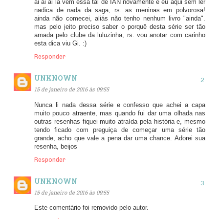
ai ai ai lá vem essa tal de IAN novamente e eu aqui sem ler
nadica de nada da saga, rs. as meninas em polvorosa!
ainda não comecei, aliás não tenho nenhum livro "ainda".
mas pelo jeito preciso saber o porquê desta série ser tão
amada pelo clube da luluzinha, rs. vou anotar com carinho
esta dica viu Gi. :)
Responder
UNKNOWN
15 de janeiro de 2016 às 09:55
Nunca li nada dessa série e confesso que achei a capa
muito pouco atraente, mas quando fui dar uma olhada nas
outras resenhas fiquei muito atraída pela história e, mesmo
tendo ficado com preguiça de começar uma série tão
grande, acho que vale a pena dar uma chance. Adorei sua
resenha, beijos
Responder
UNKNOWN
15 de janeiro de 2016 às 09:55
Este comentário foi removido pelo autor.