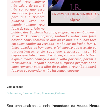
brutal. Trez Latimer
não existe de fato. E
não só porque essa
identidade foi criada
Ed. Universo dos Livros, 2015 - 672
para que o Sombra
páginas:
pudesse viver no
mundo humano. Trez
fugiu de sua prisão no
palácio dos Sombras há anos, e agora vive em Caldwell,
Nova York, como cafetão, tentando evitar seu fatal
destino como escravo sexual da rainha. Ele nunca teve
em quem confiar de verdade... a não ser no irmão, iAm. O
único objetivo de iAm sempre foi impedir que o irmão se
autodestruísse, e ele sabe que fracassou nisso. Só
depois que Selena, uma Escolhida, entra na vida de Trez,
é que o macho começa a dar a volta por cima; porém, é
tarde demais. Chegou a hora de cumprir a profecia de se
compromissar com a filha da rainha, e Trez não poderá
fugir ou se esconder, e não há como negociar.
Veja o preço:
Submarino
,
Saraiva
,
Fnac
,
Travessa
,
Cultura
Sou uma apaixonada pela
Irmandade da Adaga Negra
,