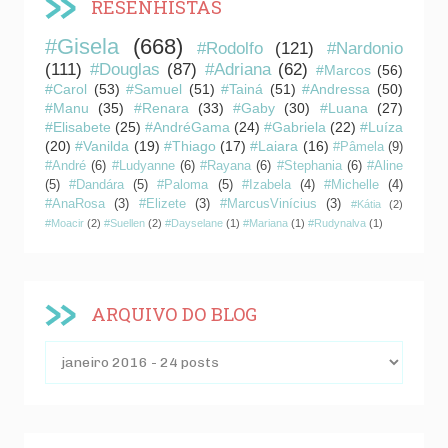
RESENHISTAS
#Gisela
(668)
#Rodolfo
(121)
#Nardonio
(111)
#Douglas
(87)
#Adriana
(62)
#Marcos
(56)
#Carol
(53)
#Samuel
(51)
#Tainá
(51)
#Andressa
(50)
#Manu
(35)
#Renara
(33)
#Gaby
(30)
#Luana
(27)
#Elisabete
(25)
#AndréGama
(24)
#Gabriela
(22)
#Luíza
(20)
#Vanilda
(19)
#Thiago
(17)
#Laiara
(16)
#Pâmela
(9)
#André
(6)
#Ludyanne
(6)
#Rayana
(6)
#Stephania
(6)
#Aline
(5)
#Dandára
(5)
#Paloma
(5)
#Izabela
(4)
#Michelle
(4)
#AnaRosa
(3)
#Elizete
(3)
#MarcusVinícius
(3)
#Kátia
(2)
#Moacir
(2)
#Suellen
(2)
#Dayselane
(1)
#Mariana
(1)
#Rudynalva
(1)
ARQUIVO DO BLOG