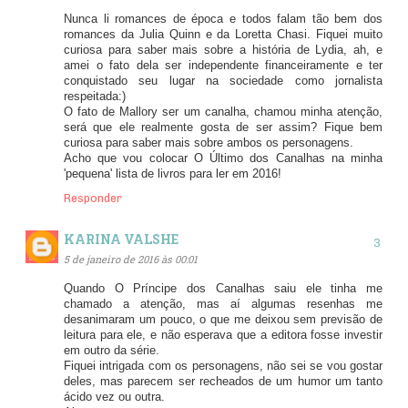
Nunca li romances de época e todos falam tão bem dos
romances da Julia Quinn e da Loretta Chasi. Fiquei muito
curiosa para saber mais sobre a história de Lydia, ah, e
amei o fato dela ser independente financeiramente e ter
conquistado seu lugar na sociedade como jornalista
respeitada:)
O fato de Mallory ser um canalha, chamou minha atenção,
será que ele realmente gosta de ser assim? Fique bem
curiosa para saber mais sobre ambos os personagens.
Acho que vou colocar O Último dos Canalhas na minha
'pequena' lista de livros para ler em 2016!
Responder
KARINA VALSHE
5 de janeiro de 2016 às 00:01
Quando O Príncipe dos Canalhas saiu ele tinha me
chamado a atenção, mas aí algumas resenhas me
desanimaram um pouco, o que me deixou sem previsão de
leitura para ele, e não esperava que a editora fosse investir
em outro da série.
Fiquei intrigada com os personagens, não sei se vou gostar
deles, mas parecem ser recheados de um humor um tanto
ácido vez ou outra.