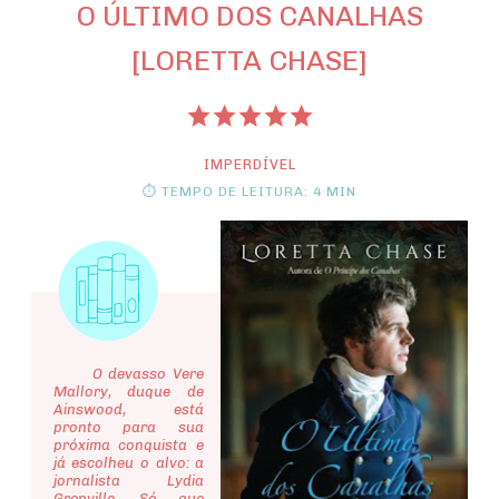
O ÚLTIMO DOS CANALHAS
[LORETTA CHASE]
IMPERDÍVEL
⏱ TEMPO DE LEITURA: 4 MIN
O devasso Vere
Mallory, duque de
Ainswood, está
pronto para sua
próxima conquista e
já escolheu o alvo: a
jornalista Lydia
Grenville. Só que