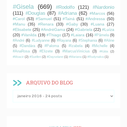
#Gisela
(669)
#Rodolfo
(121)
#Nardonio
(111)
#Douglas
(87)
#Adriana
(62)
#Marcos
(56)
#Carol
(53)
#Samuel
(51)
#Tainá
(51)
#Andressa
(50)
#Manu
(35)
#Renara
(33)
#Gaby
(30)
#Luana
(27)
#Elisabete
(25)
#AndréGama
(24)
#Gabriela
(22)
#Luíza
(20)
#Vanilda
(19)
#Thiago
(17)
#Laiara
(16)
#Pâmela
(9)
#André
(6)
#Ludyanne
(6)
#Rayana
(6)
#Stephania
(6)
#Aline
(5)
#Dandára
(5)
#Paloma
(5)
#Izabela
(4)
#Michelle
(4)
#AnaRosa
(3)
#Elizete
(3)
#MarcusVinícius
(3)
#Kátia
(2)
#Moacir
(2)
#Suellen
(2)
#Dayselane
(1)
#Mariana
(1)
#Rudynalva
(1)
ARQUIVO DO BLOG