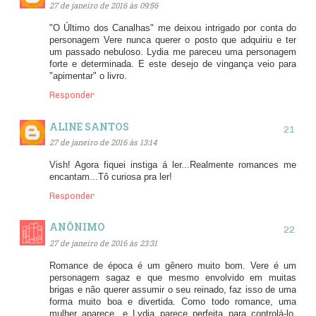
27 de janeiro de 2016 às 09:56
"O Último dos Canalhas" me deixou intrigado por conta do
personagem Vere nunca querer o posto que adquiriu e ter
um passado nebuloso. Lydia me pareceu uma personagem
forte e determinada. E este desejo de vingança veio para
"apimentar" o livro.
Responder
ALINE SANTOS
27 de janeiro de 2016 às 13:14
Vish! Agora fiquei instiga á ler...Realmente romances me
encantam...Tô curiosa pra ler!
Responder
ANÔNIMO
27 de janeiro de 2016 às 23:31
Romance de época é um gênero muito bom. Vere é um
personagem sagaz e que mesmo envolvido em muitas
brigas e não querer assumir o seu reinado, faz isso de uma
forma muito boa e divertida. Como todo romance, uma
mulher aparece, e Lydia parece perfeita para controlá-lo.