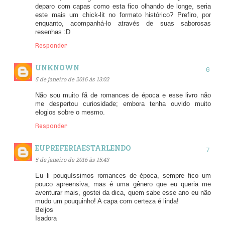
deparo com capas como esta fico olhando de longe, seria
este mais um chick-lit no formato histórico? Prefiro, por
enquanto, acompanhá-lo através de suas saborosas
resenhas :D
Responder
UNKNOWN
5 de janeiro de 2016 às 13:02
Não sou muito fã de romances de época e esse livro não
me despertou curiosidade; embora tenha ouvido muito
elogios sobre o mesmo.
Responder
EUPREFERIAESTARLENDO
5 de janeiro de 2016 às 15:43
Eu li pouquíssimos romances de época, sempre fico um
pouco apreensiva, mas é uma gênero que eu queria me
aventurar mais, gostei da dica, quem sabe esse ano eu não
mudo um pouquinho! A capa com certeza é linda!
Beijos
Isadora