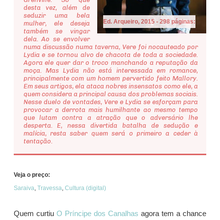
desta vez, além de
seduzir uma bela
Ed. Arqueiro, 2015 - 298 páginas:
mulher, ele deseja
também se vingar
dela. Ao se envolver
numa discussão numa taverna, Vere foi nocauteado por
Lydia e se tornou alvo de chacota de toda a sociedade.
Agora ele quer dar o troco manchando a reputação da
moça. Mas Lydia não está interessada em romance,
principalmente com um homem pervertido feito Mallory.
Em seus artigos, ela ataca nobres insensatos como ele, a
quem considera a principal causa dos problemas sociais.
Nesse duelo de vontades, Vere e Lydia se esforçam para
provocar a derrota mais humilhante ao mesmo tempo
que lutam contra a atração que o adversário lhe
desperta. E, nessa divertida batalha de sedução e
malícia, resta saber quem será o primeiro a ceder à
tentação.
Veja o preço:
Saraiva
,
Travessa
,
Cultura (digital)
Quem curtiu
O Príncipe dos Canalhas
agora tem a chance