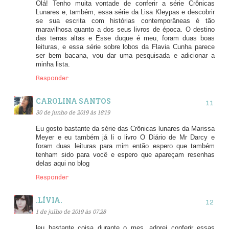
Olá! Tenho muita vontade de conferir a série Crônicas
Lunares e, também, essa série da Lisa Kleypas e descobrir
se sua escrita com histórias contemporâneas é tão
maravilhosa quanto a dos seus livros de época. O destino
das terras altas e Esse duque é meu, foram duas boas
leituras, e essa série sobre lobos da Flavia Cunha parece
ser bem bacana, vou dar uma pesquisada e adicionar a
minha lista.
Responder
CAROLINA SANTOS
30 de junho de 2019 às 18:19
Eu gosto bastante da série das Crônicas lunares da Marissa
Meyer e eu também já li o livro O Diário de Mr Darcy e
foram duas leituras para mim então espero que também
tenham sido para você e espero que apareçam resenhas
delas aqui no blog
Responder
.LÍVIA.
1 de julho de 2019 às 07:28
leu bastante coisa durante o mes, adorei conferir essas