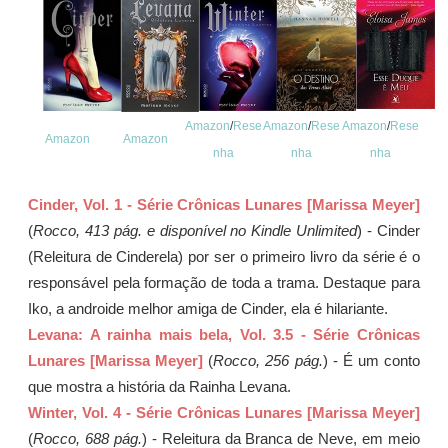
Amazon
/
Rese
Amazon
/
Rese
Amazon
/
Rese
Amazon
Amazon
nha
nha
nha
Cinder, Vol. 1 - Série Crônicas Lunares [Marissa Meyer]
(
Rocco, 413 pág. e disponível no Kindle Unlimited
) - Cinder
(Releitura de Cinderela) por ser o primeiro livro da série é o
responsável pela formação de toda a trama. Destaque para
Iko, a androide melhor amiga de Cinder, ela é hilariante.
Levana: A rainha mais bela, Vol. 3.5 - Série Crônicas
Lunares [Marissa Meyer]
(
Rocco, 256 pág.
) - É um conto
que mostra a história da Rainha Levana.
Winter, Vol. 4 - Série Crônicas Lunares [Marissa Meyer]
(
Rocco, 688 pág.
) - Releitura da Branca de Neve, em meio