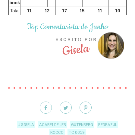
book
Total
11
12
17
15
11
10
Top Comentarista de Junho
#GISELA
ACABEI DE LER
GUTENBERG
PEDRAZUL
ROCCO
TC 0619