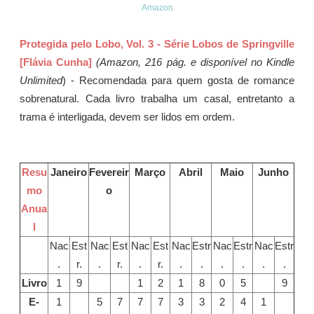
Amazon
Protegida pelo Lobo, Vol. 3 - Série Lobos de Springville
[Flávia Cunha]
(Amazon, 216 pág. e disponível no Kindle
Unlimited
) - Recomendada para quem gosta de romance
sobrenatural. Cada livro trabalha um casal, entretanto a
trama é interligada, devem ser lidos em ordem.
Resu
Janeiro
Fevereir
Março
Abril
Maio
Junho
mo
o
Anua
l
Nac
Est
Nac
Est
Nac
Est
Nac
Estr
Nac
Estr
Nac
Estr
.
r.
.
r.
.
r.
.
.
.
.
.
.
Livro
1
9
1
2
1
8
0
5
9
E-
1
5
7
7
7
3
3
2
4
1