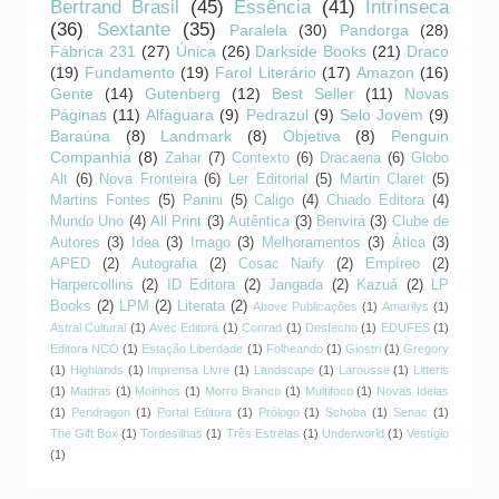
Bertrand Brasil
(45)
Essência
(41)
Intrínseca
(36)
Sextante
(35)
Paralela
(30)
Pandorga
(28)
Fábrica 231
(27)
Única
(26)
Darkside Books
(21)
Draco
(19)
Fundamento
(19)
Farol Literário
(17)
Amazon
(16)
Gente
(14)
Gutenberg
(12)
Best Seller
(11)
Novas
Páginas
(11)
Alfaguara
(9)
Pedrazul
(9)
Selo Jovem
(9)
Baraúna
(8)
Landmark
(8)
Objetiva
(8)
Penguin
Companhia
(8)
Zahar
(7)
Contexto
(6)
Dracaena
(6)
Globo
Alt
(6)
Nova Fronteira
(6)
Ler Editorial
(5)
Martin Claret
(5)
Martins Fontes
(5)
Panini
(5)
Caligo
(4)
Chiado Editora
(4)
Mundo Uno
(4)
All Print
(3)
Autêntica
(3)
Benvirá
(3)
Clube de
Autores
(3)
Idea
(3)
Imago
(3)
Melhoramentos
(3)
Ática
(3)
APED
(2)
Autografia
(2)
Cosac Naify
(2)
Empíreo
(2)
Harpercollins
(2)
ID Editora
(2)
Jangada
(2)
Kazuá
(2)
LP
Books
(2)
LPM
(2)
Literata
(2)
Above Publicações
(1)
Amarilys
(1)
Astral Cultural
(1)
Avec Editora
(1)
Conrad
(1)
Desfecho
(1)
EDUFES
(1)
Editora NCO
(1)
Estação Liberdade
(1)
Folheando
(1)
Giostri
(1)
Gregory
(1)
Highlands
(1)
Imprensa Livre
(1)
Landscape
(1)
Larousse
(1)
Litteris
(1)
Madras
(1)
Moinhos
(1)
Morro Branco
(1)
Multifoco
(1)
Novas Ideias
(1)
Pendragon
(1)
Portal Editora
(1)
Prólogo
(1)
Schoba
(1)
Senac
(1)
The Gift Box
(1)
Tordesilhas
(1)
Três Estrelas
(1)
Underworld
(1)
Vestígio
(1)