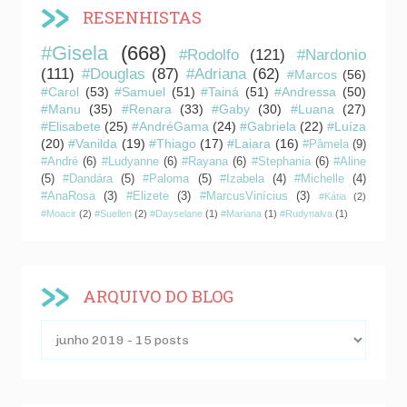
RESENHISTAS
#Gisela
(668)
#Rodolfo
(121)
#Nardonio
(111)
#Douglas
(87)
#Adriana
(62)
#Marcos
(56)
#Carol
(53)
#Samuel
(51)
#Tainá
(51)
#Andressa
(50)
#Manu
(35)
#Renara
(33)
#Gaby
(30)
#Luana
(27)
#Elisabete
(25)
#AndréGama
(24)
#Gabriela
(22)
#Luíza
(20)
#Vanilda
(19)
#Thiago
(17)
#Laiara
(16)
#Pâmela
(9)
#André
(6)
#Ludyanne
(6)
#Rayana
(6)
#Stephania
(6)
#Aline
(5)
#Dandára
(5)
#Paloma
(5)
#Izabela
(4)
#Michelle
(4)
#AnaRosa
(3)
#Elizete
(3)
#MarcusVinícius
(3)
#Kátia
(2)
#Moacir
(2)
#Suellen
(2)
#Dayselane
(1)
#Mariana
(1)
#Rudynalva
(1)
ARQUIVO DO BLOG