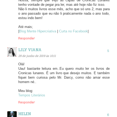
Nossa, sempre que vejo as capas de Crônicas Lunares
tenho vontade de pegar pra ler, mas até hoje não fiz isso.
Não li muitos livros esse mês, acho que só uns 2, mas para
o ano passado que eu não li praticamente nada o ano todo,
estou indo bem!
Até mais;
|
Blog Mente Hipercriativa
|
Curta no Facebook
|
Responder
LILY VIANA
29 de junho de 2019 às 10:11
Olá!
Uau! bastante leitura em..Eu quero muito ler os livros de
Cronicas lunares. É um livro que desejo muitos. E também
fiquei bem curiosa pelo Mr. Darcy, como não amar esse
homem né..
Meu blog:
Tempos Literários
Responder
HELEN