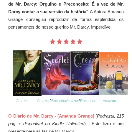
de Mr. Darcy: Orgulho e Preconceito: É a vez de Mr.
Darcy contar a sua versão da história
". A Autora Amanda
Grange conseguiu reproduzir de forma esplêndida os
pensamentos do nosso querido Mr. Darcy. Imperdível.
Amazon
Amazon
\
Resenha
Amazon
\
Resenha
Amazon
O Diário de Mr. Darcy - [Amanda Grange]
(
Pedrazul, 215
pág. e disponível no Kindle Unlimited
) - Este livro é um
presente para as fãs de Mr. Darcy.