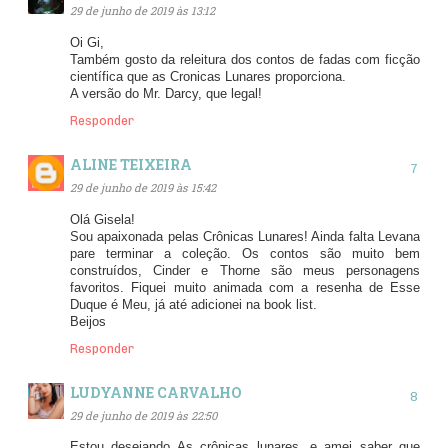
29 de junho de 2019 às 13:12
Oi Gi,
Também gosto da releitura dos contos de fadas com ficção
científica que as Cronicas Lunares proporciona.
A versão do Mr. Darcy, que legal!
Responder
ALINE TEIXEIRA
29 de junho de 2019 às 15:42
Olá Gisela!
Sou apaixonada pelas Crônicas Lunares! Ainda falta Levana
pare terminar a coleção. Os contos são muito bem
construídos, Cinder e Thorne são meus personagens
favoritos. Fiquei muito animada com a resenha de Esse
Duque é Meu, já até adicionei na book list.
Beijos
Responder
LUDYANNE CARVALHO
29 de junho de 2019 às 22:50
Estou desejando As crônicas lunares, e amei saber que