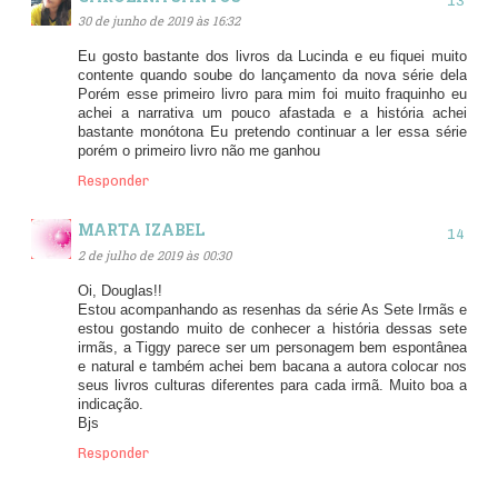
30 de junho de 2019 às 16:32
Eu gosto bastante dos livros da Lucinda e eu fiquei muito
contente quando soube do lançamento da nova série dela
Porém esse primeiro livro para mim foi muito fraquinho eu
achei a narrativa um pouco afastada e a história achei
bastante monótona Eu pretendo continuar a ler essa série
porém o primeiro livro não me ganhou
Responder
MARTA IZABEL
2 de julho de 2019 às 00:30
Oi, Douglas!!
Estou acompanhando as resenhas da série As Sete Irmãs e
estou gostando muito de conhecer a história dessas sete
irmãs, a Tiggy parece ser um personagem bem espontânea
e natural e também achei bem bacana a autora colocar nos
seus livros culturas diferentes para cada irmã. Muito boa a
indicação.
Bjs
Responder