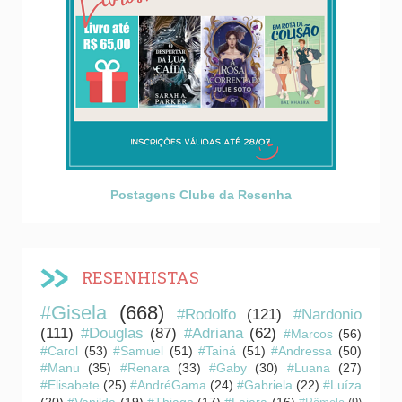
Postagens Clube da Resenha
RESENHISTAS
#Gisela
(668)
#Rodolfo
(121)
#Nardonio
(111)
#Douglas
(87)
#Adriana
(62)
#Marcos
(56)
#Carol
(53)
#Samuel
(51)
#Tainá
(51)
#Andressa
(50)
#Manu
(35)
#Renara
(33)
#Gaby
(30)
#Luana
(27)
#Elisabete
(25)
#AndréGama
(24)
#Gabriela
(22)
#Luíza
(20)
#Vanilda
(19)
#Thiago
(17)
#Laiara
(16)