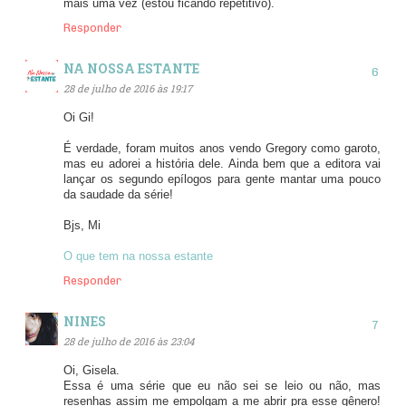
mais uma vez (estou ficando repetitivo).
Responder
NA NOSSA ESTANTE
28 de julho de 2016 às 19:17
Oi Gi!
É verdade, foram muitos anos vendo Gregory como garoto,
mas eu adorei a história dele. Ainda bem que a editora vai
lançar os segundo epílogos para gente mantar uma pouco
da saudade da série!
Bjs, Mi
O que tem na nossa estante
Responder
NINES
28 de julho de 2016 às 23:04
Oi, Gisela.
Essa é uma série que eu não sei se leio ou não, mas
resenhas assim me empolgam a me abrir pra esse gênero!