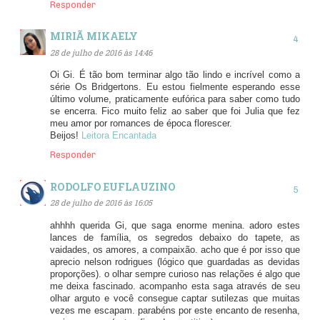
Responder
MIRIÃ MIKAELY
28 de julho de 2016 às 14:46
Oi Gi. É tão bom terminar algo tão lindo e incrível como a
série Os Bridgertons. Eu estou fielmente esperando esse
último volume, praticamente eufórica para saber como tudo
se encerra. Fico muito feliz ao saber que foi Julia que fez
meu amor por romances de época florescer.
Beijos!
Leitora Encantada
Responder
RODOLFO EUFLAUZINO
28 de julho de 2016 às 16:05
ahhhh querida Gi, que saga enorme menina. adoro estes
lances de família, os segredos debaixo do tapete, as
vaidades, os amores, a compaixão. acho que é por isso que
aprecio nelson rodrigues (lógico que guardadas as devidas
proporções). o olhar sempre curioso nas relações é algo que
me deixa fascinado. acompanho esta saga através de seu
olhar arguto e você consegue captar sutilezas que muitas
vezes me escapam. parabéns por este encanto de resenha,