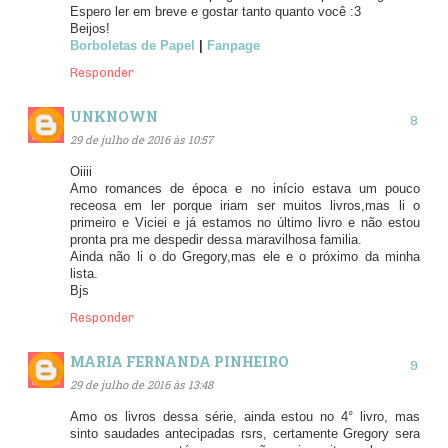
Espero ler em breve e gostar tanto quanto você :3
Beijos!
Borboletas de Papel
|
Fanpage
Responder
UNKNOWN
29 de julho de 2016 às 10:57
Oiiii
Amo romances de época e no início estava um pouco
receosa em ler porque iriam ser muitos livros,mas li o
primeiro e Viciei e já estamos no último livro e não estou
pronta pra me despedir dessa maravilhosa familia.
Ainda não li o do Gregory,mas ele e o próximo da minha
lista.
Bjs
Responder
MARIA FERNANDA PINHEIRO
29 de julho de 2016 às 13:48
Amo os livros dessa série, ainda estou no 4° livro, mas
sinto saudades antecipadas rsrs, certamente Gregory sera