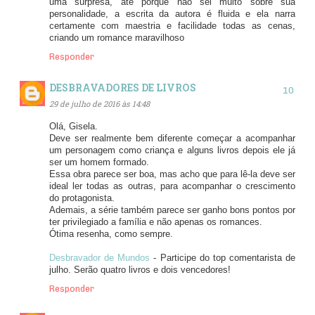
uma surpresa, até porque não sei muito sobre sua
personalidade, a escrita da autora é fluida e ela narra
certamente com maestria e facilidade todas as cenas,
criando um romance maravilhoso
Responder
DESBRAVADORES DE LIVROS
29 de julho de 2016 às 14:48
Olá, Gisela.
Deve ser realmente bem diferente começar a acompanhar
um personagem como criança e alguns livros depois ele já
ser um homem formado.
Essa obra parece ser boa, mas acho que para lê-la deve ser
ideal ler todas as outras, para acompanhar o crescimento
do protagonista.
Ademais, a série também parece ser ganho bons pontos por
ter privilegiado a família e não apenas os romances.
Ótima resenha, como sempre.
Desbravador de Mundos
- Participe do top comentarista de
julho. Serão quatro livros e dois vencedores!
Responder