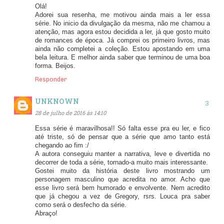
Olá!
Adorei sua resenha, me motivou ainda mais a ler essa
série. No inicio da divulgação da mesma, não me chamou a
atenção, mas agora estou decidida a ler, já que gosto muito
de romances de época. Já comprei os primeiro livros, mas
ainda não completei a coleção. Estou apostando em uma
bela leitura. E melhor ainda saber que terminou de uma boa
forma. Beijos.
Responder
UNKNOWN
28 de julho de 2016 às 14:10
Essa série é maravilhosa!! Só falta esse pra eu ler, e fico
até triste, só de pensar que a série que amo tanto está
chegando ao fim :/
A autora conseguiu manter a narrativa, leve e divertida no
decorrer de toda a série, tornado-a muito mais interessante.
Gostei muito da história deste livro mostrando um
personagem masculino que acredita no amor. Acho que
esse livro será bem humorado e envolvente. Nem acredito
que já chegou a vez de Gregory, rsrs. Louca pra saber
como será o desfecho da série.
Abraço!