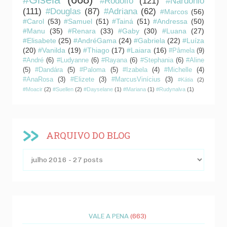
#Rodolfo
(121)
#Nardonio
(111)
#Douglas
(87)
#Adriana
(62)
#Marcos
(56)
#Carol
(53)
#Samuel
(51)
#Tainá
(51)
#Andressa
(50)
#Manu
(35)
#Renara
(33)
#Gaby
(30)
#Luana
(27)
#Elisabete
(25)
#AndréGama
(24)
#Gabriela
(22)
#Luíza
(20)
#Vanilda
(19)
#Thiago
(17)
#Laiara
(16)
#Pâmela
(9)
#André
(6)
#Ludyanne
(6)
#Rayana
(6)
#Stephania
(6)
#Aline
(5)
#Dandára
(5)
#Paloma
(5)
#Izabela
(4)
#Michelle
(4)
#AnaRosa
(3)
#Elizete
(3)
#MarcusVinícius
(3)
#Kátia
(2)
#Moacir
(2)
#Suellen
(2)
#Dayselane
(1)
#Mariana
(1)
#Rudynalva
(1)
ARQUIVO DO BLOG
VALE A PENA
(663)