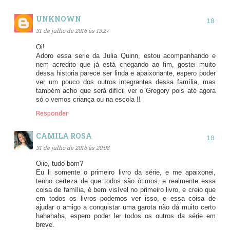
UNKNOWN
31 de julho de 2016 às 13:27
Oi!
Adoro essa serie da Julia Quinn, estou acompanhando e
nem acredito que já está chegando ao fim, gostei muito
dessa historia parece ser linda e apaixonante, espero poder
ver um pouco dos outros integrantes dessa família, mas
também acho que será difícil ver o Gregory pois até agora
só o vemos criança ou na escola !!
Responder
CAMILA ROSA
31 de julho de 2016 às 20:08
Oiie, tudo bom?
Eu li somente o primeiro livro da série, e me apaixonei,
tenho certeza de que todos são ótimos, e realmente essa
coisa de família, é bem visível no primeiro livro, e creio que
em todos os livros podemos ver isso, e essa coisa de
ajudar o amigo a conquistar uma garota não dá muito certo
hahahaha, espero poder ler todos os outros da série em
breve.