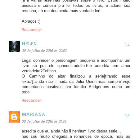
já li várias resenhas positivas sobre o livro. Estou muito
ansiosa e curiosa pra ler todos os livros, e adorei sua
resenha, só me deu ainda mais vontade ler!
Abraços :)
Responder
HELEN
30 de julho de 2016 às 00:02
Legal conhecer o personagem pequeno e acompanhar um
livro só pra ele quando adulto.Ele acredita em amor
verdadeiro?Fofinho.
O Caminho do altar finalizou a série[tirando esse
'extra'],ainda não li nada da Julia Quinn,mas sempre vejo
comentários positivos pra família Bridgertons como um
todo.
Responder
MARIANA
30 de julho de 2016 às 01:28
acredita que eu ainda não li nenhum livro dessa série...
não sou muito chegada a romances de época, mas as