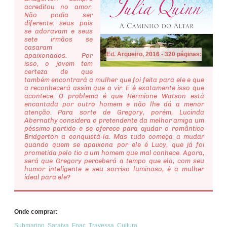
acreditou no amor.
Não podia ser
diferente: seus pais
se adoravam e seus
sete irmãos se
casaram
Ed. Arqueiro, 2016 - 320 páginas:
apaixonados. Por
isso, o jovem tem
certeza de que
também encontrará a mulher que foi feita para ele e que
a reconhecerá assim que a vir. E é exatamente isso que
acontece. O problema é que Hermione Watson está
encantada por outro homem e não lhe dá a menor
atenção. Para sorte de Gregory, porém, Lucinda
Abernathy considera o pretendente da melhor amiga um
péssimo partido e se oferece para ajudar o romântico
Bridgerton a conquistá-la. Mas tudo começa a mudar
quando quem se apaixona por ele é Lucy, que já foi
prometida pelo tio a um homem que mal conhece. Agora,
será que Gregory perceberá a tempo que ela, com seu
humor inteligente e seu sorriso luminoso, é a mulher
ideal para ele?
Onde comprar:
Submarino
,
Saraiva
,
Fnac
,
Travessa
,
Cultura