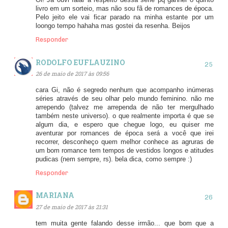
Oi! Já ouvi falar a respeito dessa série pq ganhei o quinto
livro em um sorteio, mas não sou fã de romances de época.
Pelo jeito ele vai ficar parado na minha estante por um
loongo tempo hahaha mas gostei da resenha. Beijos
Responder
RODOLFO EUFLAUZINO
26 de maio de 2017 às 09:56
cara Gi, não é segredo nenhum que acompanho inúmeras
séries através de seu olhar pelo mundo feminino. não me
arrependo (talvez me arrependa de não ter mergulhado
também neste universo). o que realmente importa é que se
algum dia, e espero que chegue logo, eu quiser me
aventurar por romances de época será a você que irei
recorrer, desconheço quem melhor conhece as agruras de
um bom romance tem tempos de vestidos longos e atitudes
pudicas (nem sempre, rs). bela dica, como sempre :)
Responder
MARIANA
27 de maio de 2017 às 21:31
tem muita gente falando desse irmão... que bom que a