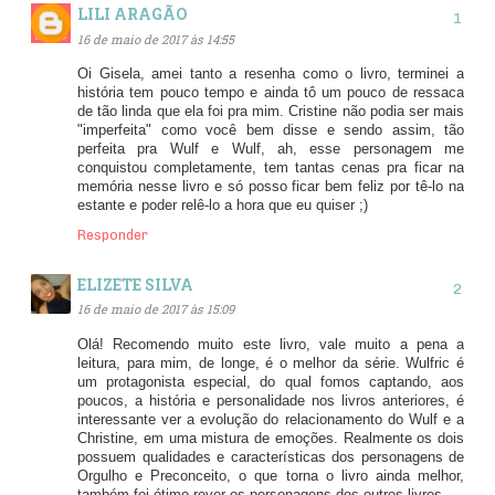
LILI ARAGÃO
16 de maio de 2017 às 14:55
Oi Gisela, amei tanto a resenha como o livro, terminei a
história tem pouco tempo e ainda tô um pouco de ressaca
de tão linda que ela foi pra mim. Cristine não podia ser mais
"imperfeita" como você bem disse e sendo assim, tão
perfeita pra Wulf e Wulf, ah, esse personagem me
conquistou completamente, tem tantas cenas pra ficar na
memória nesse livro e só posso ficar bem feliz por tê-lo na
estante e poder relê-lo a hora que eu quiser ;)
Responder
ELIZETE SILVA
16 de maio de 2017 às 15:09
Olá! Recomendo muito este livro, vale muito a pena a
leitura, para mim, de longe, é o melhor da série. Wulfric é
um protagonista especial, do qual fomos captando, aos
poucos, a história e personalidade nos livros anteriores, é
interessante ver a evolução do relacionamento do Wulf e a
Christine, em uma mistura de emoções. Realmente os dois
possuem qualidades e características dos personagens de
Orgulho e Preconceito, o que torna o livro ainda melhor,