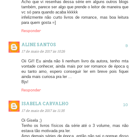
Acho que vi resenhas dessa série em alguns outros blogs
também, parece ser algo que prende o leitor de maneira que
vc só para quando acaba kkkkk
infelizmente não curto livros de romance, mas boa leitura
para quem gosta =]
Responder
ALINE SANTOS
17 de maio de 2017 às 10:26
Oii Gi!! Eu ainda não li nenhum livro da autora, tenho mta
vontade conhecer, ainda mais por ser romance de época q
eu tanto amo, espero conseguir ler em breve pois fiquei
ainda mais curiosa pra ler ...
Bjs!
Responder
ISABELA CARVALHO
17 de maio de 2017 às 11:35
Oi Gisela ;)
Tenho os livros físicos da série até o 3 volume, mas não
estava tão motivada pra ler.
Amo demais séries de época, então não sei o porque disso