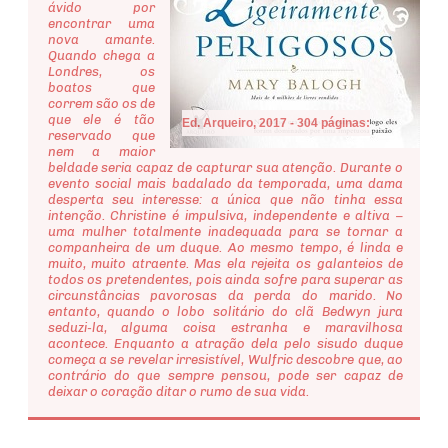
ávido por
encontrar uma
nova amante.
Quando chega a
Londres, os
boatos que
correm são os de
que ele é tão
Ed. Arqueiro, 2017 - 304 páginas:
reservado que
nem a maior
beldade seria capaz de capturar sua atenção. Durante o
evento social mais badalado da temporada, uma dama
desperta seu interesse: a única que não tinha essa
intenção. Christine é impulsiva, independente e altiva –
uma mulher totalmente inadequada para se tornar a
companheira de um duque. Ao mesmo tempo, é linda e
muito, muito atraente. Mas ela rejeita os galanteios de
todos os pretendentes, pois ainda sofre para superar as
circunstâncias pavorosas da perda do marido. No
entanto, quando o lobo solitário do clã Bedwyn jura
seduzi-la, alguma coisa estranha e maravilhosa
acontece. Enquanto a atração dela pelo sisudo duque
começa a se revelar irresistível, Wulfric descobre que, ao
contrário do que sempre pensou, pode ser capaz de
deixar o coração ditar o rumo de sua vida.