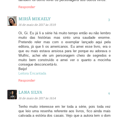
também foi ótimo rever os personagens dos outros livros.
Responder
MIRIÃ MIKAELY
16 de maio de 2017 às 15:19
Oi, Gi. Eu já li a série há muito tempo então eu não lembro
muito das histórias mas sinto uma saudade enorme.
Pretendo reler mas com o exemplar lançado aqui pela
editora, já que li os americanos. Eu amei esse livro, era o
que eu mais estava ansiosa para ler porque eu adorava o
Wulfric, achei ele um personagem cheio de segredos e
muito bem construído e amei ver o quanto a mocinha
consegue desconcertá-lo.
Beijo!
Leitora Encantada
Responder
LANA SILVA
16 de maio de 2017 às 16:14
Tenho muito interesse em ler toda a série, pois toda vez
que leio uma resenha referente aos livros, fico ainda mais
cativada a estória dos casais. Vejo que a autora tem o dom