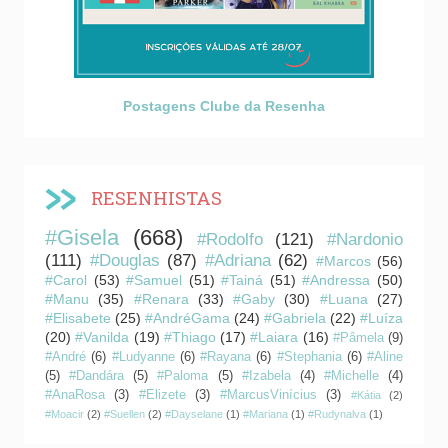
Postagens Clube da Resenha
RESENHISTAS
#Gisela
(668)
#Rodolfo
(121)
#Nardonio
(111)
#Douglas
(87)
#Adriana
(62)
#Marcos
(56)
#Carol
(53)
#Samuel
(51)
#Tainá
(51)
#Andressa
(50)
#Manu
(35)
#Renara
(33)
#Gaby
(30)
#Luana
(27)
#Elisabete
(25)
#AndréGama
(24)
#Gabriela
(22)
#Luíza
(20)
#Vanilda
(19)
#Thiago
(17)
#Laiara
(16)
#Pâmela
(9)
#André
(6)
#Ludyanne
(6)
#Rayana
(6)
#Stephania
(6)
#Aline
(5)
#Dandára
(5)
#Paloma
(5)
#Izabela
(4)
#Michelle
(4)
#AnaRosa
(3)
#Elizete
(3)
#MarcusVinícius
(3)
#Kátia
(2)
#Moacir
(2)
#Suellen
(2)
#Dayselane
(1)
#Mariana
(1)
#Rudynalva
(1)