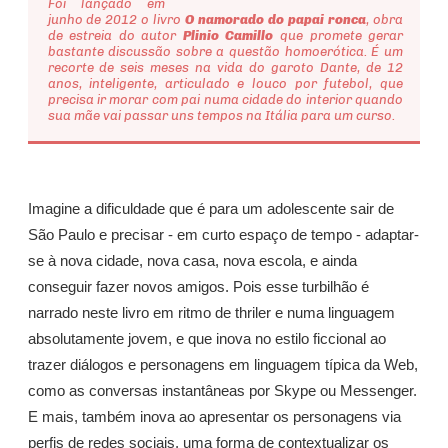
Foi lançado em
junho de 2012 o livro
O namorado do papai ronca
, obra
de estreia do autor
Plinio Camillo
que promete gerar
bastante discussão sobre a questão homoerótica. É um
recorte de seis meses na vida do garoto Dante, de 12
anos, inteligente, articulado e louco por futebol, que
precisa ir morar com pai numa cidade do interior quando
sua mãe vai passar uns tempos na Itália para um curso.
Imagine a dificuldade que é para um adolescente sair de
São Paulo e precisar - em curto espaço de tempo - adaptar-
se à nova cidade, nova casa, nova escola, e ainda
conseguir fazer novos amigos. Pois esse turbilhão é
narrado neste livro em ritmo de thriler e numa linguagem
absolutamente jovem, e que inova no estilo ficcional ao
trazer diálogos e personagens em linguagem típica da Web,
como as conversas instantâneas por Skype ou Messenger.
E mais, também inova ao apresentar os personagens via
perfis de redes sociais, uma forma de contextualizar os