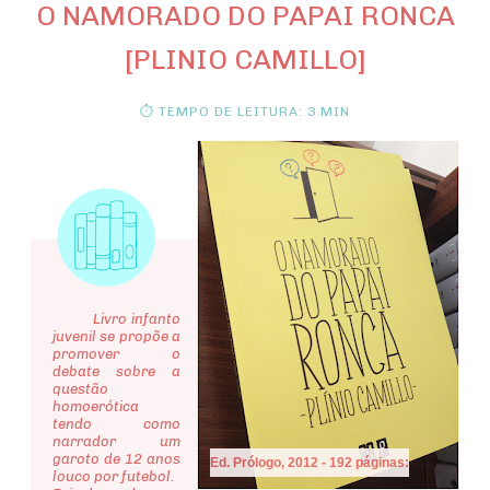
O NAMORADO DO PAPAI RONCA
[PLINIO CAMILLO]
⏱ TEMPO DE LEITURA: 3 MIN
Livro infanto
juvenil se propõe a
promover o
debate sobre a
questão
homoerótica
tendo como
narrador um
garoto de 12 anos
Ed. Prólogo, 2012 - 192 páginas:
louco por futebol.