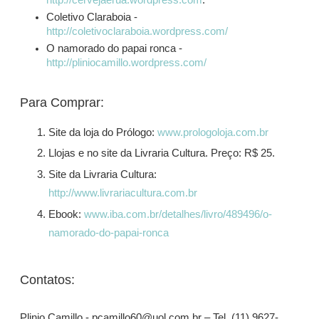
http://cervejaerua.wordpress.com
.
Coletivo Claraboia -
http://coletivoclaraboia.wordpress.com/
O namorado do papai ronca -
http://pliniocamillo.wordpress.com/
Para Comprar:
Site da loja do Prólogo:
www.prologoloja.com.br
Llojas e no site da Livraria Cultura. Preço: R$ 25.
Site da Livraria Cultura:
http://www.livrariacultura.com.br
Ebook:
www.iba.com.br/detalhes/livro/489496/o-
namorado-do-papai-ronca
Contatos:
Plinio Camillo - pcamillo60@uol.com.br – Tel. (11) 9627-