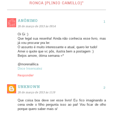
RONCA [PLINIO CAMILLO]"
ANÔNIMO
26 de março de 2013 às 09:14
Oi Gi :)
Que legal sua resenha! Ainda não conhecia esse livro, mas
já vou procurar pra ler.
O assunto é muito interessante e atual, quero ler tudo!
Amei o quote que vc pôs, ilustra bem a postagem :)
Beijos amore, ótima semana =*
@morenalilica
Doce Insensatez
Responder
UNKNOWN
26 de março de 2013 às 11:19
Que coisa boa deve ser esse livro! Eu fico imaginando a
cena onde o filho pergunta isso ao pai! Vou ficar de olho
porque quero saber mais o/