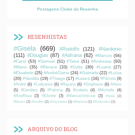
Postagens Clube da Resenha
RESENHISTAS
#Gisela
(669)
#Rodolfo
(121)
#Nardonio
(111)
#Douglas
(87)
#Adriana
(62)
#Marcos
(56)
#Carol
(53)
#Samuel
(51)
#Tainá
(51)
#Andressa
(50)
#Manu
(35)
#Renara
(33)
#Gaby
(30)
#Luana
(27)
#Elisabete
(25)
#AndréGama
(24)
#Gabriela
(22)
#Luíza
(20)
#Vanilda
(19)
#Thiago
(17)
#Laiara
(16)
#Pâmela
(9)
#André
(6)
#Ludyanne
(6)
#Rayana
(6)
#Stephania
(6)
#Aline
(5)
#Dandára
(5)
#Paloma
(5)
#Izabela
(4)
#Michelle
(4)
#AnaRosa
(3)
#Elizete
(3)
#MarcusVinícius
(3)
#Kátia
(2)
#Moacir
(2)
#Suellen
(2)
#Dayselane
(1)
#Mariana
(1)
#Rudynalva
(1)
ARQUIVO DO BLOG