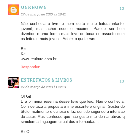
UNKNOWN
27 de março de 2013 às 20:42
Não conhecia o livro e nem curto muito leitura infanto-
juvenil, mas achei esse o máximo! Parece ser bem
divertido e uma forma mais leve de tocar no assunto com
os leitores mais jovens. Adorei o quote rsrs
Bjs,
Kel
www.itcultura.com.br
Responder
ENTRE FATOS & LIVROS
27 de março de 2013 às 22:23
OI Gi!
É a primeira resenha desse livro que leio. Não o conhecia.
Com certeza a proposta é interessante e original. Gostei do
título, realmente é curioso e faz sentido segundo a intensão
do autor. Mas confesso que não gosto mto de narrativas q
simulem a linguagem usual dos internautas...
BjoO