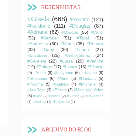
RESENHISTAS
#Gisela
(668)
#Rodolfo
(121)
#Nardonio
(111)
#Douglas
(87)
#Adriana
(62)
#Marcos
(56)
#Carol
(53)
#Samuel
(51)
#Tainá
(51)
#Andressa
(50)
#Manu
(35)
#Renara
(33)
#Gaby
(30)
#Luana
(27)
#Elisabete
(25)
#AndréGama
(24)
#Gabriela
(22)
#Luíza
(20)
#Vanilda
(19)
#Thiago
(17)
#Laiara
(16)
#Pâmela
(9)
#André
(6)
#Ludyanne
(6)
#Rayana
(6)
#Stephania
(6)
#Aline
(5)
#Dandára
(5)
#Paloma
(5)
#Izabela
(4)
#Michelle
(4)
#AnaRosa
(3)
#Elizete
(3)
#MarcusVinícius
(3)
#Kátia
(2)
#Moacir
(2)
#Suellen
(2)
#Dayselane
(1)
#Mariana
(1)
#Rudynalva
(1)
ARQUIVO DO BLOG