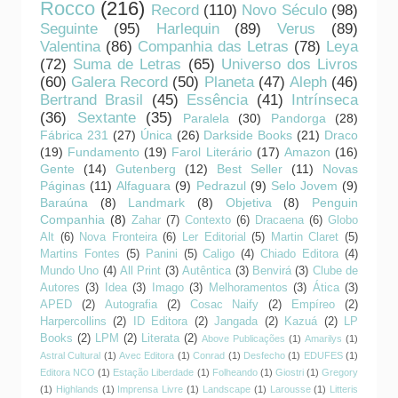
Rocco
(216)
Record
(110)
Novo Século
(98)
Seguinte
(95)
Harlequin
(89)
Verus
(89)
Valentina
(86)
Companhia das Letras
(78)
Leya
(72)
Suma de Letras
(65)
Universo dos Livros
(60)
Galera Record
(50)
Planeta
(47)
Aleph
(46)
Bertrand Brasil
(45)
Essência
(41)
Intrínseca
(36)
Sextante
(35)
Paralela
(30)
Pandorga
(28)
Fábrica 231
(27)
Única
(26)
Darkside Books
(21)
Draco
(19)
Fundamento
(19)
Farol Literário
(17)
Amazon
(16)
Gente
(14)
Gutenberg
(12)
Best Seller
(11)
Novas
Páginas
(11)
Alfaguara
(9)
Pedrazul
(9)
Selo Jovem
(9)
Baraúna
(8)
Landmark
(8)
Objetiva
(8)
Penguin
Companhia
(8)
Zahar
(7)
Contexto
(6)
Dracaena
(6)
Globo
Alt
(6)
Nova Fronteira
(6)
Ler Editorial
(5)
Martin Claret
(5)
Martins Fontes
(5)
Panini
(5)
Caligo
(4)
Chiado Editora
(4)
Mundo Uno
(4)
All Print
(3)
Autêntica
(3)
Benvirá
(3)
Clube de
Autores
(3)
Idea
(3)
Imago
(3)
Melhoramentos
(3)
Ática
(3)
APED
(2)
Autografia
(2)
Cosac Naify
(2)
Empíreo
(2)
Harpercollins
(2)
ID Editora
(2)
Jangada
(2)
Kazuá
(2)
LP
Books
(2)
LPM
(2)
Literata
(2)
Above Publicações
(1)
Amarilys
(1)
Astral Cultural
(1)
Avec Editora
(1)
Conrad
(1)
Desfecho
(1)
EDUFES
(1)
Editora NCO
(1)
Estação Liberdade
(1)
Folheando
(1)
Giostri
(1)
Gregory
(1)
Highlands
(1)
Imprensa Livre
(1)
Landscape
(1)
Larousse
(1)
Litteris