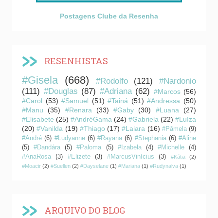
Postagens Clube da Resenha
RESENHISTAS
#Gisela
(668)
#Rodolfo
(121)
#Nardonio
(111)
#Douglas
(87)
#Adriana
(62)
#Marcos
(56)
#Carol
(53)
#Samuel
(51)
#Tainá
(51)
#Andressa
(50)
#Manu
(35)
#Renara
(33)
#Gaby
(30)
#Luana
(27)
#Elisabete
(25)
#AndréGama
(24)
#Gabriela
(22)
#Luíza
(20)
#Vanilda
(19)
#Thiago
(17)
#Laiara
(16)
#Pâmela
(9)
#André
(6)
#Ludyanne
(6)
#Rayana
(6)
#Stephania
(6)
#Aline
(5)
#Dandára
(5)
#Paloma
(5)
#Izabela
(4)
#Michelle
(4)
#AnaRosa
(3)
#Elizete
(3)
#MarcusVinícius
(3)
#Kátia
(2)
#Moacir
(2)
#Suellen
(2)
#Dayselane
(1)
#Mariana
(1)
#Rudynalva
(1)
ARQUIVO DO BLOG