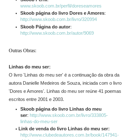
www.skoob.com.br/perfil/doreseamores
Skoob página do livro Dores e Amores
:
http://www.skoob.com.br/livro/320994
Skoob Página do autor
:
http://www.skoob.com.br/autor/9069
Outras Obras:
Linhas do meu ser:
O livro 'Linhas do meu ser' é a continuação da obra da
autora Danielle Medeiros de Souza, iniciada com o livro
'Dores e Amores'. Linhas do meu ser reúne 41 poemas
escritos entre 2001 e 2003.
Skoob página do livro Linhas do meu
ser
:
http://www.skoob.com.br/livro/333805-
linhas-do-meu-ser
Link de venda do livro Linhas do meu ser:
http://www.clubedeautores.com.br/book/147941-