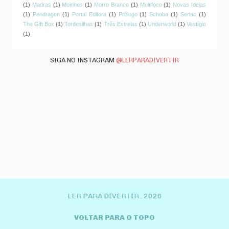
(1)
Madras
(1)
Moinhos
(1)
Morro Branco
(1)
Multifoco
(1)
Novas Ideias
(1)
Pendragon
(1)
Portal Editora
(1)
Prólogo
(1)
Schoba
(1)
Senac
(1)
The Gift Box
(1)
Tordesilhas
(1)
Três Estrelas
(1)
Underworld
(1)
Vestígio
(1)
SIGA NO INSTAGRAM
@LERPARADIVERTIR
LER PARA DIVERTIR .
2026
VOLTAR PARA O TOPO