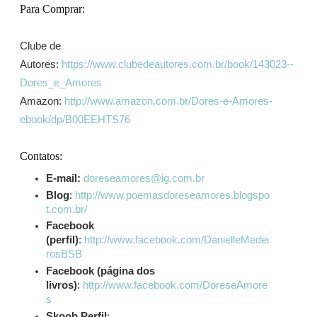
Para Comprar:
Clube de
Autores:
https://www.clubedeautores.com.br/book/143023--
Dores_e_Amores
Amazon:
http://www.amazon.com.br/Dores-e-Amores-
ebook/dp/B00EEHTS76
Contatos:
E-mail:
doreseamores@ig.com.br
Blog
:
http://www.poemasdoreseamores.blogspo
t.com.br/
Facebook
(perfil)
:
http://www.facebook.com/DanielleMedei
rosBSB
Facebook (página dos
livros)
:
http://www.facebook.com/DoreseAmore
s
Skoob Perfil
: