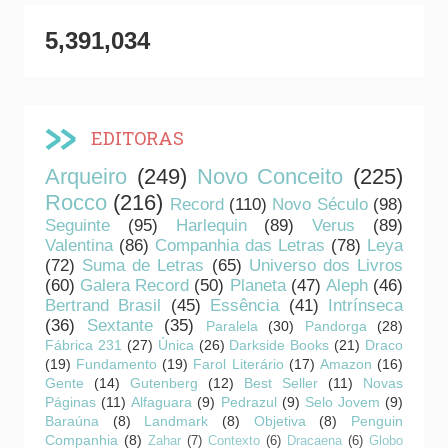
5,391,034
EDITORAS
Arqueiro
(249)
Novo Conceito
(225)
Rocco
(216)
Record
(110)
Novo Século
(98)
Seguinte
(95)
Harlequin
(89)
Verus
(89)
Valentina
(86)
Companhia das Letras
(78)
Leya
(72)
Suma de Letras
(65)
Universo dos Livros
(60)
Galera Record
(50)
Planeta
(47)
Aleph
(46)
Bertrand Brasil
(45)
Essência
(41)
Intrínseca
(36)
Sextante
(35)
Paralela
(30)
Pandorga
(28)
Fábrica 231
(27)
Única
(26)
Darkside Books
(21)
Draco
(19)
Fundamento
(19)
Farol Literário
(17)
Amazon
(16)
Gente
(14)
Gutenberg
(12)
Best Seller
(11)
Novas
Páginas
(11)
Alfaguara
(9)
Pedrazul
(9)
Selo Jovem
(9)
Baraúna
(8)
Landmark
(8)
Objetiva
(8)
Penguin
Companhia
(8)
Zahar
(7)
Contexto
(6)
Dracaena
(6)
Globo