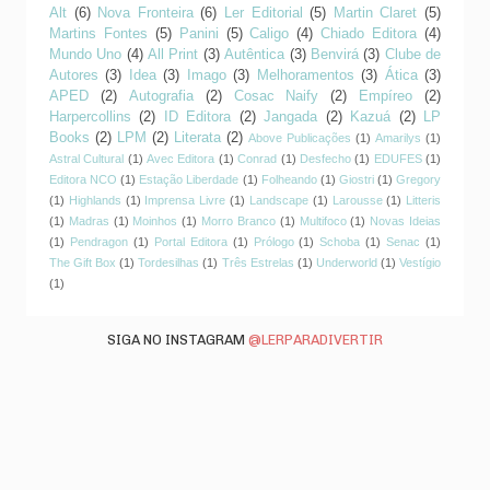
Alt
(6)
Nova Fronteira
(6)
Ler Editorial
(5)
Martin Claret
(5)
Martins Fontes
(5)
Panini
(5)
Caligo
(4)
Chiado Editora
(4)
Mundo Uno
(4)
All Print
(3)
Autêntica
(3)
Benvirá
(3)
Clube de
Autores
(3)
Idea
(3)
Imago
(3)
Melhoramentos
(3)
Ática
(3)
APED
(2)
Autografia
(2)
Cosac Naify
(2)
Empíreo
(2)
Harpercollins
(2)
ID Editora
(2)
Jangada
(2)
Kazuá
(2)
LP
Books
(2)
LPM
(2)
Literata
(2)
Above Publicações
(1)
Amarilys
(1)
Astral Cultural
(1)
Avec Editora
(1)
Conrad
(1)
Desfecho
(1)
EDUFES
(1)
Editora NCO
(1)
Estação Liberdade
(1)
Folheando
(1)
Giostri
(1)
Gregory
(1)
Highlands
(1)
Imprensa Livre
(1)
Landscape
(1)
Larousse
(1)
Litteris
(1)
Madras
(1)
Moinhos
(1)
Morro Branco
(1)
Multifoco
(1)
Novas Ideias
(1)
Pendragon
(1)
Portal Editora
(1)
Prólogo
(1)
Schoba
(1)
Senac
(1)
The Gift Box
(1)
Tordesilhas
(1)
Três Estrelas
(1)
Underworld
(1)
Vestígio
(1)
SIGA NO INSTAGRAM
@LERPARADIVERTIR