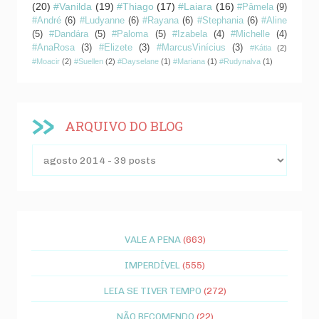
(20)
#Vanilda
(19)
#Thiago
(17)
#Laiara
(16)
#Pâmela
(9)
#André
(6)
#Ludyanne
(6)
#Rayana
(6)
#Stephania
(6)
#Aline
(5)
#Dandára
(5)
#Paloma
(5)
#Izabela
(4)
#Michelle
(4)
#AnaRosa
(3)
#Elizete
(3)
#MarcusVinícius
(3)
#Kátia
(2)
#Moacir
(2)
#Suellen
(2)
#Dayselane
(1)
#Mariana
(1)
#Rudynalva
(1)
ARQUIVO DO BLOG
VALE A PENA
(663)
IMPERDÍVEL
(555)
LEIA SE TIVER TEMPO
(272)
NÃO RECOMENDO
(22)