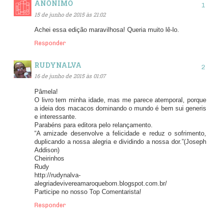
ANÔNIMO
15 de junho de 2015 às 21:02
Achei essa edição maravilhosa! Queria muito lê-lo.
Responder
RUDYNALVA
16 de junho de 2015 às 01:07
Pâmela!
O livro tem minha idade, mas me parece atemporal, porque
a ideia dos macacos dominando o mundo é bem sui generis
e interessante.
Parabéns para editora pelo relançamento.
“A amizade desenvolve a felicidade e reduz o sofrimento,
duplicando a nossa alegria e dividindo a nossa dor.”(Joseph
Addison)
Cheirinhos
Rudy
http://rudynalva-
alegriadevivereamaroquebom.blogspot.com.br/
Participe no nosso Top Comentarista!
Responder