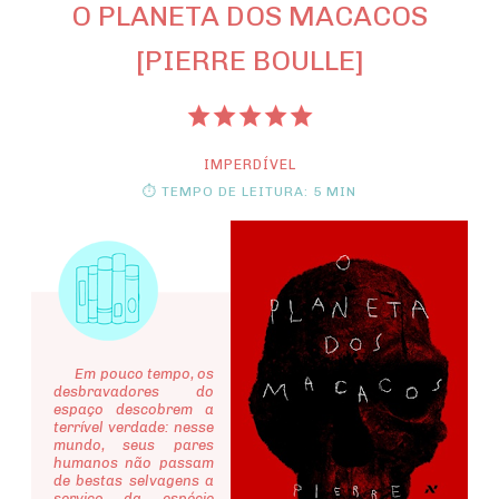
O PLANETA DOS MACACOS
[PIERRE BOULLE]
IMPERDÍVEL
⏱ TEMPO DE LEITURA: 5 MIN
Em pouco tempo, os
desbravadores do
espaço descobrem a
terrível verdade: nesse
mundo, seus pares
humanos não passam
de bestas selvagens a
serviço da espécie