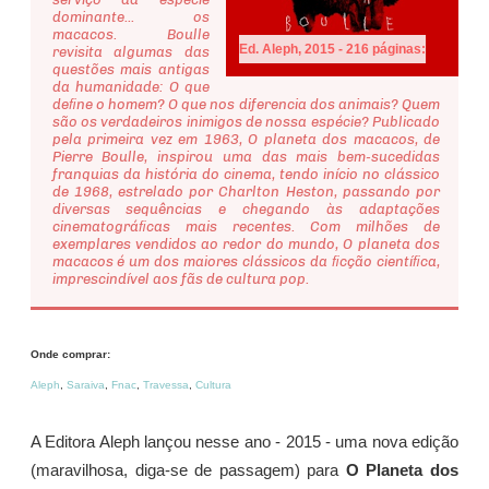
dominante... os
macacos. Boulle
Ed. Aleph, 2015 - 216 páginas:
revisita algumas das
questões mais antigas
da humanidade: O que
deﬁne o homem? O que nos diferencia dos animais? Quem
são os verdadeiros inimigos de nossa espécie? Publicado
pela primeira vez em 1963, O planeta dos macacos, de
Pierre Boulle, inspirou uma das mais bem-sucedidas
franquias da história do cinema, tendo início no clássico
de 1968, estrelado por Charlton Heston, passando por
diversas sequências e chegando às adaptações
cinematográﬁcas mais recentes. Com milhões de
exemplares vendidos ao redor do mundo, O planeta dos
macacos é um dos maiores clássicos da ﬁcção cientíﬁca,
imprescindível aos fãs de cultura pop.
Onde comprar:
Aleph
,
Saraiva
,
Fnac
,
Travessa
,
Cultura
A Editora Aleph lançou nesse ano - 2015 - uma nova edição
(maravilhosa, diga-se de passagem) para
O Planeta dos