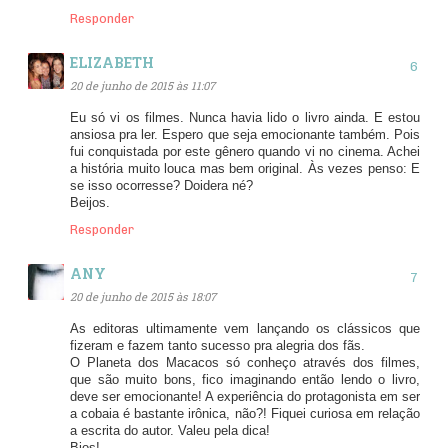
Responder
ELIZABETH
20 de junho de 2015 às 11:07
Eu só vi os filmes. Nunca havia lido o livro ainda. E estou
ansiosa pra ler. Espero que seja emocionante também. Pois
fui conquistada por este gênero quando vi no cinema. Achei
a história muito louca mas bem original. Às vezes penso: E
se isso ocorresse? Doidera né?
Beijos.
Responder
ANY
20 de junho de 2015 às 18:07
As editoras ultimamente vem lançando os clássicos que
fizeram e fazem tanto sucesso pra alegria dos fãs.
O Planeta dos Macacos só conheço através dos filmes,
que são muito bons, fico imaginando então lendo o livro,
deve ser emocionante! A experiência do protagonista em ser
a cobaia é bastante irônica, não?! Fiquei curiosa em relação
a escrita do autor. Valeu pela dica!
Bjos!