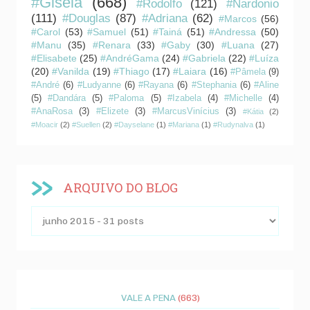
#Gisela
(668)
#Rodolfo
(121)
#Nardonio
(111)
#Douglas
(87)
#Adriana
(62)
#Marcos
(56)
#Carol
(53)
#Samuel
(51)
#Tainá
(51)
#Andressa
(50)
#Manu
(35)
#Renara
(33)
#Gaby
(30)
#Luana
(27)
#Elisabete
(25)
#AndréGama
(24)
#Gabriela
(22)
#Luíza
(20)
#Vanilda
(19)
#Thiago
(17)
#Laiara
(16)
#Pâmela
(9)
#André
(6)
#Ludyanne
(6)
#Rayana
(6)
#Stephania
(6)
#Aline
(5)
#Dandára
(5)
#Paloma
(5)
#Izabela
(4)
#Michelle
(4)
#AnaRosa
(3)
#Elizete
(3)
#MarcusVinícius
(3)
#Kátia
(2)
#Moacir
(2)
#Suellen
(2)
#Dayselane
(1)
#Mariana
(1)
#Rudynalva
(1)
ARQUIVO DO BLOG
VALE A PENA
(663)