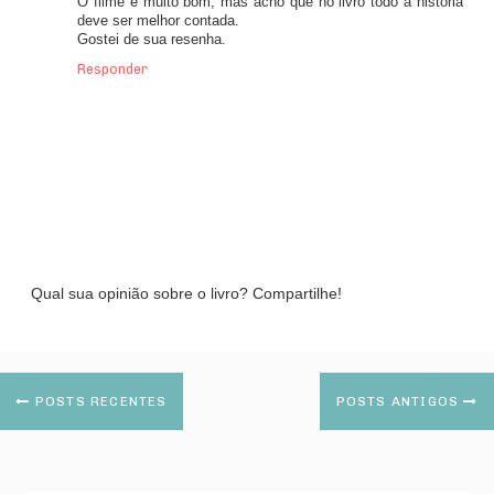
O filme é muito bom, mas acho que no livro todo a historia
deve ser melhor contada.
Gostei de sua resenha.
Responder
Qual sua opinião sobre o livro? Compartilhe!
POSTS RECENTES
POSTS ANTIGOS