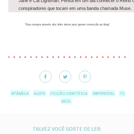
Jane e Cal Lightman. Pensa em um dia conhecer o Reino U
conspiradores que tocam em uma banda chamada Muse.
*Sua compra através dos links deste post geram comissão ao blog!
#PÂMELA
ALEPH
FICÇÃO CIENTÍFICA
IMPERDÍVEL
TC
0615
TALVEZ VOCÊ GOSTE DE LER: