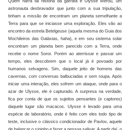
Quem narra tal história da garrafa é Ulysse Mérou, um
astronauta desbravador que junto com a sua tripulação,
tinham a missão de encontram um planeta semelhante a
Terra para que se iniciasse uma exploração. Eles vão ao
encontro da estrela Betelgeuse (aquela mesma do Guia dos
Mochileiros das Galáxias, haha), e em seu sistema solar
encontram um planeta bem parecido com a Terra, onde
recebe o nome Soror. Porém ao aterrissar e passar um
tempo, eles descobrem que o local já é povoado por
humanos selvagens. Sim, daquele jeito de homens das
cavernas, com conversas balbuciadas e sem roupa. Após
iniciar uma interação, eles sofrem um ataque, onde para o
azar de Ulysse, ele é capturado. A surpresa na verdade,
fica por conta de que os sujeitos pensantes (e captores)
daquele lugar são macacos. Ulysse é levado para uma
espécie de laboratório, onde é feito com eles todo tipo de
teste, inclusive o clássico condicionador de Pavlov, aquele
de balançar o sininho e fazer a pessoa salivar. A partir daí, o