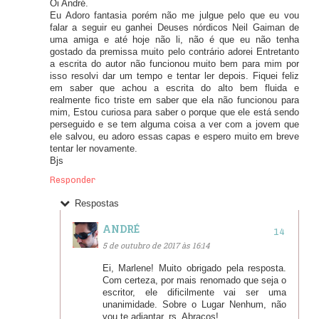
Oi André.
Eu Adoro fantasia porém não me julgue pelo que eu vou
falar a seguir eu ganhei Deuses nórdicos Neil Gaiman de
uma amiga e até hoje não li, não é que eu não tenha
gostado da premissa muito pelo contrário adorei Entretanto
a escrita do autor não funcionou muito bem para mim por
isso resolvi dar um tempo e tentar ler depois. Fiquei feliz
em saber que achou a escrita do alto bem fluida e
realmente fico triste em saber que ela não funcionou para
mim, Estou curiosa para saber o porque que ele está sendo
perseguido e se tem alguma coisa a ver com a jovem que
ele salvou, eu adoro essas capas e espero muito em breve
tentar ler novamente.
Bjs
Responder
Respostas
ANDRÉ
5 de outubro de 2017 às 16:14
Ei, Marlene! Muito obrigado pela resposta.
Com certeza, por mais renomado que seja o
escritor, ele dificilmente vai ser uma
unanimidade. Sobre o Lugar Nenhum, não
vou te adiantar, rs. Abraços!