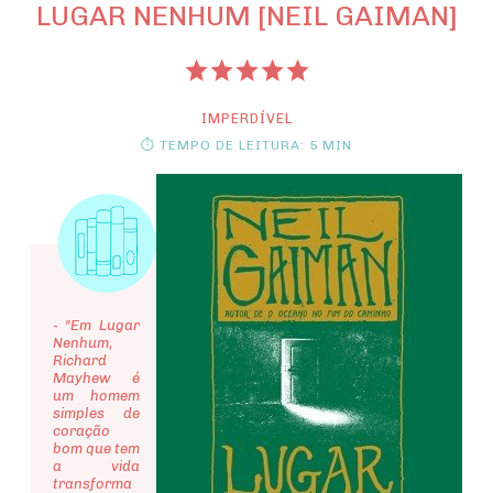
LUGAR NENHUM [NEIL GAIMAN]
IMPERDÍVEL
⏱ TEMPO DE LEITURA: 5 MIN
- "Em Lugar
Nenhum,
Richard
Mayhew é
um homem
simples de
coração
bom que tem
a vida
transforma