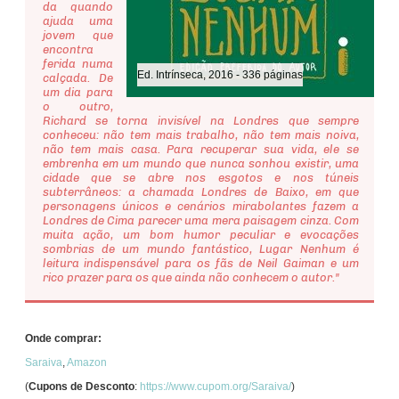
da quando
ajuda uma
jovem que
encontra
ferida numa
Ed. Intrínseca, 2016 - 336 páginas
calçada. De
um dia para
o outro,
Richard se torna invisível na Londres que sempre
conheceu: não tem mais trabalho, não tem mais noiva,
não tem mais casa. Para recuperar sua vida, ele se
embrenha em um mundo que nunca sonhou existir, uma
cidade que se abre nos esgotos e nos túneis
subterrâneos: a chamada Londres de Baixo, em que
personagens únicos e cenários mirabolantes fazem a
Londres de Cima parecer uma mera paisagem cinza. Com
muita ação, um bom humor peculiar e evocações
sombrias de um mundo fantástico, Lugar Nenhum é
leitura indispensável para os fãs de Neil Gaiman e um
rico prazer para os que ainda não conhecem o autor."
Onde comprar:
Saraiva
,
Amazon
(
Cupons de Desconto
:
https://www.cupom.org/Saraiva/
)