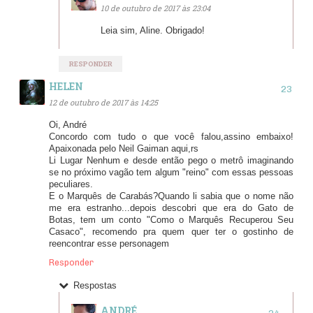
10 de outubro de 2017 às 23:04
Leia sim, Aline. Obrigado!
RESPONDER
HELEN
12 de outubro de 2017 às 14:25
Oi, André
Concordo com tudo o que você falou,assino embaixo!
Apaixonada pelo Neil Gaiman aqui,rs
Li Lugar Nenhum e desde então pego o metrô imaginando
se no próximo vagão tem algum "reino" com essas pessoas
peculiares.
E o Marquês de Carabás?Quando li sabia que o nome não
me era estranho...depois descobri que era do Gato de
Botas, tem um conto "Como o Marquês Recuperou Seu
Casaco", recomendo pra quem quer ter o gostinho de
reencontrar esse personagem
Responder
Respostas
ANDRÉ