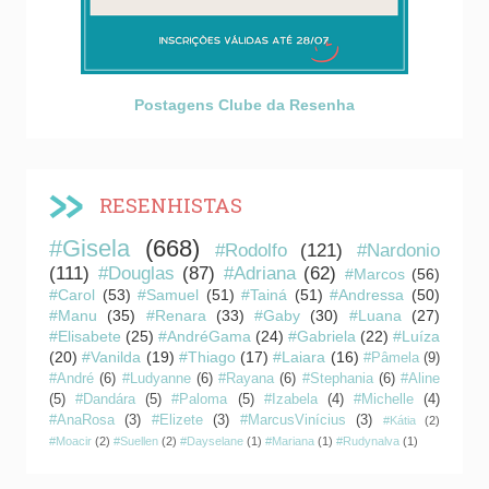
Postagens Clube da Resenha
RESENHISTAS
#Gisela
(668)
#Rodolfo
(121)
#Nardonio
(111)
#Douglas
(87)
#Adriana
(62)
#Marcos
(56)
#Carol
(53)
#Samuel
(51)
#Tainá
(51)
#Andressa
(50)
#Manu
(35)
#Renara
(33)
#Gaby
(30)
#Luana
(27)
#Elisabete
(25)
#AndréGama
(24)
#Gabriela
(22)
#Luíza
(20)
#Vanilda
(19)
#Thiago
(17)
#Laiara
(16)
#Pâmela
(9)
#André
(6)
#Ludyanne
(6)
#Rayana
(6)
#Stephania
(6)
#Aline
(5)
#Dandára
(5)
#Paloma
(5)
#Izabela
(4)
#Michelle
(4)
#AnaRosa
(3)
#Elizete
(3)
#MarcusVinícius
(3)
#Kátia
(2)
#Moacir
(2)
#Suellen
(2)
#Dayselane
(1)
#Mariana
(1)
#Rudynalva
(1)