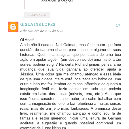
diferente. Abraços!
RESPONDER
GISLAINE LOPES
8 de outubro de 2017 às 11:13
Oi André,
Ainda não li nada de Neil Gaiman, mas é um autor que faço
questão de dar uma chance para conhecer alguma de suas
histórias. Quem iria imaginar que por causa de uma boa
ação em ajudar alguém (um desconhecido) uma história tão
surreal poderia surgir? Na certa Richard jamais pensaria na
mudança que sua vida ganharia ao oferecer ajuda a
Jéssica. Uma coisa que me chamou atenção é essa ideia
de que uma cidade inteira está localizada em baixo de uma
outra e isso me faz lembrar da minha infância e do quanto a
imaginação fértil me fazia pensar em tudo que poderia
existir em baixo das coisas (móveis, terra, etc.). Acho que
isso é uma característica do autor, ele sabe trabalhar bem
com a imaginação do leitor e faz referência a muitas coisas
reais, mas de um jeito mais fantasioso. A premissa deste
livro, realmente, me chamou atenção e como sou fã de
fantasia e estou querendo iniciar uma leitura de Gaiman
aceitarei a sugestão e quando possível comprarei um
exemplar de Lugar Nenhum.