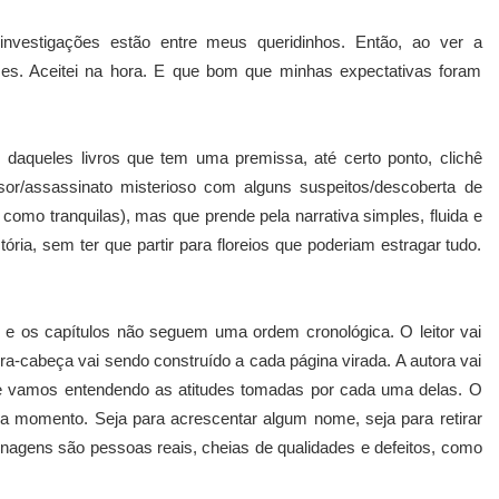
investigações estão entre meus queridinhos. Então, ao ver a
ezes. Aceitei na hora. E que bom que minhas expectativas foram
 daqueles livros que tem uma premissa, até certo ponto, clichê
sor/assassinato misterioso com alguns suspeitos/descoberta de
 como tranquilas), mas que prende pela narrativa simples, fluida e
ória, sem ter que partir para floreios que poderiam estragar tudo.
.
 e os capítulos não seguem uma ordem cronológica. O leitor vai
ra-cabeça vai sendo construído a cada página virada. A autora vai
e vamos entendendo as atitudes tomadas por cada uma delas. O
da momento. Seja para acrescentar algum nome, seja para retirar
sonagens são pessoas reais, cheias de qualidades e defeitos, como