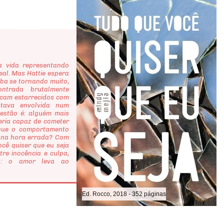
a vida representando
eal. Mas Hattie espera
aba se tornando muito,
ntrada brutalmente
ficam estarrecidos com
tava envolvida num
uestão é: alguém mais
eria capaz de cometer
 que o comportamento
, na hora errada? Com
ocê quiser que eu seja
tre inocência e culpa,
ão: o amor leva ao
Ed. Rocco, 2018 - 352 páginas