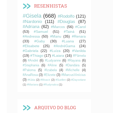
RESENHISTAS
#Gisela
(668)
#Rodolfo
(121)
#Nardonio
(111)
#Douglas
(87)
#Adriana
(62)
#Marcos
(56)
#Carol
(53)
#Samuel
(51)
#Tainá
(51)
#Andressa
(50)
#Manu
(35)
#Renara
(33)
#Gaby
(30)
#Luana
(27)
#Elisabete
(25)
#AndréGama
(24)
#Gabriela
(22)
#Luíza
(20)
#Vanilda
(19)
#Thiago
(17)
#Laiara
(16)
#Pâmela
(9)
#André
(6)
#Ludyanne
(6)
#Rayana
(6)
#Stephania
(6)
#Aline
(5)
#Dandára
(5)
#Paloma
(5)
#Izabela
(4)
#Michelle
(4)
#AnaRosa
(3)
#Elizete
(3)
#MarcusVinícius
(3)
#Kátia
(2)
#Moacir
(2)
#Suellen
(2)
#Dayselane
(1)
#Mariana
(1)
#Rudynalva
(1)
ARQUIVO DO BLOG