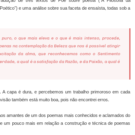
radução de três textos de Poe sobre poesia ("A Filosofia da
oético") e uma análise sobre sua faceta de ensaísta, todas sob a
puro, o que mais eleva e o que é mais intenso, procede,
penas na contemplação da Beleza que nos é possível atingir
excitação da alma, que reconhecemos como o Sentimento
Verdade, a qual é a satisfação da Razão, e da Paixão, a qual é
ção. A capa é dura, e percebemos um trabalho primoroso em cada
revisão também está muito boa, pois não encontrei erros.
 e aos amantes de um dos poemas mais conhecidos e aclamados do
se um pouco mais em relação a construção e técnica de poemas