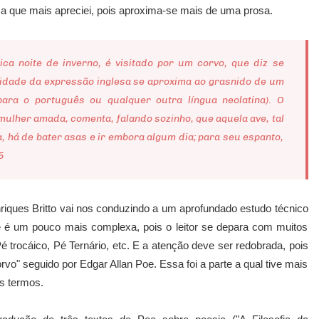
a que mais apreciei, pois aproxima-se mais de uma prosa.
ca noite de inverno, é visitado por um corvo, que diz se
idade da expressão inglesa se aproxima ao grasnido de um
ra o português ou qualquer outra língua neolatina). O
mulher amada, comenta, falando sozinho, que aquela ave, tal
 há de bater asas e ir embora algum dia; para seu espanto,
5
iques Britto vai nos conduzindo a um aprofundado estudo técnico
e é um pouco mais complexa, pois o leitor se depara com muitos
 trocáico, Pé Ternário, etc. E a atenção deve ser redobrada, pois
vo" seguido por Edgar Allan Poe. Essa foi a parte a qual tive mais
is termos.