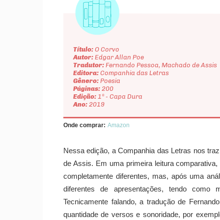
Título:
O Corvo
Autor:
Edgar Allan Poe
Tradutor:
Fernando Pessoa, Machado de Assis
Editora:
Companhia das Letras
Gênero:
Poesia
Páginas:
200
Edição:
1ª - Capa Dura
Ano:
2019
Onde comprar:
Amazon
Nessa edição, a Companhia das Letras nos tra
de Assis. Em uma primeira leitura comparativ
completamente diferentes, mas, após uma anál
diferentes de apresentações, tendo como
Tecnicamente falando, a tradução de Fernand
quantidade de versos e sonoridade, por exem