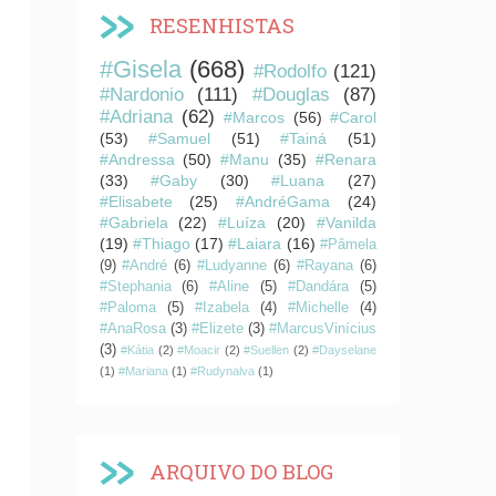
RESENHISTAS
#Gisela
(668)
#Rodolfo
(121)
#Nardonio
(111)
#Douglas
(87)
#Adriana
(62)
#Marcos
(56)
#Carol
(53)
#Samuel
(51)
#Tainá
(51)
#Andressa
(50)
#Manu
(35)
#Renara
(33)
#Gaby
(30)
#Luana
(27)
#Elisabete
(25)
#AndréGama
(24)
#Gabriela
(22)
#Luíza
(20)
#Vanilda
(19)
#Thiago
(17)
#Laiara
(16)
#Pâmela
(9)
#André
(6)
#Ludyanne
(6)
#Rayana
(6)
#Stephania
(6)
#Aline
(5)
#Dandára
(5)
#Paloma
(5)
#Izabela
(4)
#Michelle
(4)
#AnaRosa
(3)
#Elizete
(3)
#MarcusVinícius
(3)
#Kátia
(2)
#Moacir
(2)
#Suellen
(2)
#Dayselane
(1)
#Mariana
(1)
#Rudynalva
(1)
ARQUIVO DO BLOG