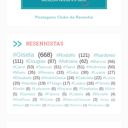
Postagens Clube da Resenha
RESENHISTAS
#Gisela
(668)
#Rodolfo
(121)
#Nardonio
(111)
#Douglas
(87)
#Adriana
(62)
#Marcos
(56)
#Carol
(53)
#Samuel
(51)
#Tainá
(51)
#Andressa
(50)
#Manu
(35)
#Renara
(33)
#Gaby
(30)
#Luana
(27)
#Elisabete
(25)
#AndréGama
(24)
#Gabriela
(22)
#Luíza
(20)
#Vanilda
(19)
#Thiago
(17)
#Laiara
(16)
#Pâmela
(9)
#André
(6)
#Ludyanne
(6)
#Rayana
(6)
#Stephania
(6)
#Aline
(5)
#Dandára
(5)
#Paloma
(5)
#Izabela
(4)
#Michelle
(4)
#AnaRosa
(3)
#Elizete
(3)
#MarcusVinícius
(3)
#Kátia
(2)
#Moacir
(2)
#Suellen
(2)
#Dayselane
(1)
#Mariana
(1)
#Rudynalva
(1)