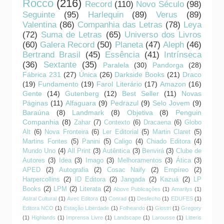
Rocco
(216)
Record
(110)
Novo Século
(98)
Seguinte
(95)
Harlequin
(89)
Verus
(89)
Valentina
(86)
Companhia das Letras
(78)
Leya
(72)
Suma de Letras
(65)
Universo dos Livros
(60)
Galera Record
(50)
Planeta
(47)
Aleph
(46)
Bertrand Brasil
(45)
Essência
(41)
Intrínseca
(36)
Sextante
(35)
Paralela
(30)
Pandorga
(28)
Fábrica 231
(27)
Única
(26)
Darkside Books
(21)
Draco
(19)
Fundamento
(19)
Farol Literário
(17)
Amazon
(16)
Gente
(14)
Gutenberg
(12)
Best Seller
(11)
Novas
Páginas
(11)
Alfaguara
(9)
Pedrazul
(9)
Selo Jovem
(9)
Baraúna
(8)
Landmark
(8)
Objetiva
(8)
Penguin
Companhia
(8)
Zahar
(7)
Contexto
(6)
Dracaena
(6)
Globo
Alt
(6)
Nova Fronteira
(6)
Ler Editorial
(5)
Martin Claret
(5)
Martins Fontes
(5)
Panini
(5)
Caligo
(4)
Chiado Editora
(4)
Mundo Uno
(4)
All Print
(3)
Autêntica
(3)
Benvirá
(3)
Clube de
Autores
(3)
Idea
(3)
Imago
(3)
Melhoramentos
(3)
Ática
(3)
APED
(2)
Autografia
(2)
Cosac Naify
(2)
Empíreo
(2)
Harpercollins
(2)
ID Editora
(2)
Jangada
(2)
Kazuá
(2)
LP
Books
(2)
LPM
(2)
Literata
(2)
Above Publicações
(1)
Amarilys
(1)
Astral Cultural
(1)
Avec Editora
(1)
Conrad
(1)
Desfecho
(1)
EDUFES
(1)
Editora NCO
(1)
Estação Liberdade
(1)
Folheando
(1)
Giostri
(1)
Gregory
(1)
Highlands
(1)
Imprensa Livre
(1)
Landscape
(1)
Larousse
(1)
Litteris