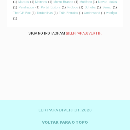
(1)
Madras
(1)
Moinhos
(1)
Morro Branco
(1)
Multifoco
(1)
Novas Ideias
(1)
Pendragon
(1)
Portal Editora
(1)
Prólogo
(1)
Schoba
(1)
Senac
(1)
The Gift Box
(1)
Tordesilhas
(1)
Três Estrelas
(1)
Underworld
(1)
Vestígio
(1)
SIGA NO INSTAGRAM
@LERPARADIVERTIR
LER PARA DIVERTIR .
2026
VOLTAR PARA O TOPO