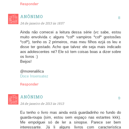
Responder
ANÔNIMO
24 de janeiro de 2013 às 18:57
Ainda não comecei a leitura dessa série (vc sabe, estou
muito envolvida c alguns *cof* vampiros *cof* gostosões
*cof*), tenho os 2 primeiros, mas meu filhos ezjá os leu e
disse ter gostado. Acho que talvez ele seja mais indicado
aos adolescentes né? Ele só tem coisas boas a dizer sobre
os livros :)
Beijos!
@morenalilica
Doce Insensatez
Responder
ANÔNIMO
24 de janeiro de 2013 às 19:13
Eu tenho o livro mas ainda está guardadinho no fundo do
guarda-roupa (sim, estou sem espaço nas estantes kkk).
Me empolguei só de ler a sinopse. Parece ser bem
interessante. Já li alguns livros com característica