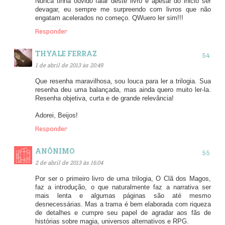
Nunca tinha ouvido falar deste livro e apesar do inicio ser
devagar, eu sempre me surpreendo com livros que não
engatam acelerados no começo. QWuero ler sim!!!
Responder
THYALE FERRAZ
1 de abril de 2013 às 20:49
Que resenha maravilhosa, sou louca para ler a trilogia. Sua
resenha deu uma balançada, mas ainda quero muito ler-la.
Resenha objetiva, curta e de grande relevância!
Adorei, Beijos!
Responder
ANÔNIMO
2 de abril de 2013 às 16:04
Por ser o primeiro livro de uma trilogia, O Clã dos Magos,
faz a introdução, o que naturalmente faz a narrativa ser
mais lenta e algumas páginas são até mesmo
desnecessárias. Mas a trama é bem elaborada com riqueza
de detalhes e cumpre seu papel de agradar aos fãs de
histórias sobre magia, universos alternativos e RPG.