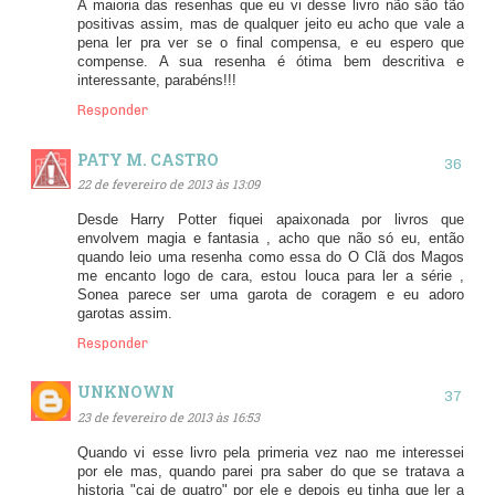
A maioria das resenhas que eu vi desse livro não são tão
positivas assim, mas de qualquer jeito eu acho que vale a
pena ler pra ver se o final compensa, e eu espero que
compense. A sua resenha é ótima bem descritiva e
interessante, parabéns!!!
Responder
PATY M. CASTRO
22 de fevereiro de 2013 às 13:09
Desde Harry Potter fiquei apaixonada por livros que
envolvem magia e fantasia , acho que não só eu, então
quando leio uma resenha como essa do O Clã dos Magos
me encanto logo de cara, estou louca para ler a série ,
Sonea parece ser uma garota de coragem e eu adoro
garotas assim.
Responder
UNKNOWN
23 de fevereiro de 2013 às 16:53
Quando vi esse livro pela primeria vez nao me interessei
por ele mas, quando parei pra saber do que se tratava a
historia "cai de quatro" por ele e depois eu tinha que ler a