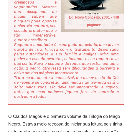
criminosos e
vagabundos. Mestres
das disciplinas de
magia, sabem que
Ed. Novo Conceito, 2001 - 448
ninguém pode opor-se
páginas:
a eles. No entanto, seu
escudo protetor não é
tão impenetrável
quanto acreditam.
Enquanto a multidão é expurgada da cidade, uma jovem
garota de rua, furiosa com o tratamento dispensado
pelas autoridades a sua família e amigos, atira uma
pedra ao escudo protetor, colocando nisso toda a raiva
que sente. Para o espanto de todos que testemunham a
ação, a pedra atravessa sem dificuldades a barreira e
deixa um dos mágicos inconsciente.
Trata-se de um ato inconcebível, e o maior medo da Clã
de repente se concretiza: uma maga não treinada está à
solta pelas ruas. Ela deve ser encontrada, e rápido,
antes que seus poderes fiquem fora de controle e
destruam a todos.
O Clã dos Magos é o primeiro volume da Trilogia do Mago
Negro. Estava meio receosa de iniciar sua leitura pois tinha
visto muitas resenhas negativas sobre ele, e agora sei
"o