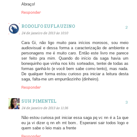
Abraço!
Responder
RODOLFO EUFLAUZINO
24 de janeiro de 2013 às 10:10
Cara Gi, não ligo muito para inícios morosos, sou meio
audiovisual e dessa forma a caracterização de ambiente e
personagens me é muito caro. Então este livro me parece
ser feito pra mim. Quando do início da saga havia um
bonequinho que vinha nos kits sorteados, tentei de todas as
formas ganhá-lo (e você bem sabe como tento), mas nada.
De qualquer forma estou curioso pra iniciar a leitura desta
saga, falta-me um empurrãozinho (dinheiro).
Responder
SUH PIMENTEL
24 de janeiro de 2013 às 11:36
Não estou curiosa pot iniciar essa saga pq vc nn é a 1a que
eu ja vi dizer q nn eh mt bom.. Esperarei sair todos logo e
quem sabe o leio mais a frente
Responder