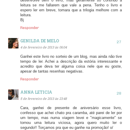
desenvolve bem o livro, mas geralmente so continuo a
leitura se me fallarem que vale a pena. Tenho o livro e
espero ler em breve, tomara que a trilogia melhore com a
leitura.
Bj
Responder
GENILDA DE MELO
4 de fevereiro de 2013 às 06:04
Ganhei este livro no sorteio de um blog, mas ainda não tive
tempo de ler. Achei a descrição da estória interessante e
acredito que deva ter alguma coisa nele que eu goste,
apesar de tantas resenhas negativas.
Responder
ANNA LETICIA
5 de fevereiro de 2013 às 23:48
Cara, ganhei de presente de aniversário esse livro,
confesso que achei chato pra caramba, até parei de ler por
um tempo, mas numa viagem levei e "magicamente" se
tornou uma leitura viciosa, agora quero muito ler o
segundo!! Torçamos pra que eu ganhe na promoção! o/