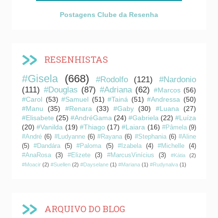
Postagens Clube da Resenha
RESENHISTAS
#Gisela
(668)
#Rodolfo
(121)
#Nardonio
(111)
#Douglas
(87)
#Adriana
(62)
#Marcos
(56)
#Carol
(53)
#Samuel
(51)
#Tainá
(51)
#Andressa
(50)
#Manu
(35)
#Renara
(33)
#Gaby
(30)
#Luana
(27)
#Elisabete
(25)
#AndréGama
(24)
#Gabriela
(22)
#Luíza
(20)
#Vanilda
(19)
#Thiago
(17)
#Laiara
(16)
#Pâmela
(9)
#André
(6)
#Ludyanne
(6)
#Rayana
(6)
#Stephania
(6)
#Aline
(5)
#Dandára
(5)
#Paloma
(5)
#Izabela
(4)
#Michelle
(4)
#AnaRosa
(3)
#Elizete
(3)
#MarcusVinícius
(3)
#Kátia
(2)
#Moacir
(2)
#Suellen
(2)
#Dayselane
(1)
#Mariana
(1)
#Rudynalva
(1)
ARQUIVO DO BLOG