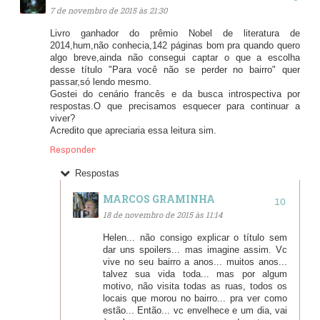
7 de novembro de 2015 às 21:30
Livro ganhador do prêmio Nobel de literatura de
2014,hum,não conhecia,142 páginas bom pra quando quero
algo breve,ainda não consegui captar o que a escolha
desse título "Para você não se perder no bairro" quer
passar,só lendo mesmo.
Gostei do cenário francês e da busca introspectiva por
respostas.O que precisamos esquecer para continuar a
viver?
Acredito que apreciaria essa leitura sim.
Responder
Respostas
MARCOS GRAMINHA
18 de novembro de 2015 às 11:14
Helen... não consigo explicar o título sem
dar uns spoilers... mas imagine assim. Vc
vive no seu bairro a anos... muitos anos...
talvez sua vida toda... mas por algum
motivo, não visita todas as ruas, todos os
locais que morou no bairro... pra ver como
estão... Então... vc envelhece e um dia, vai