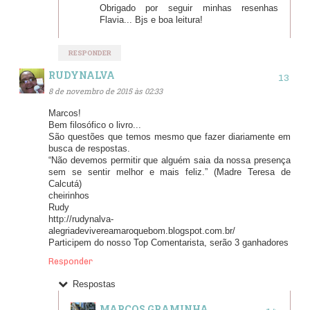
Obrigado por seguir minhas resenhas
Flavia... Bjs e boa leitura!
RESPONDER
RUDYNALVA
8 de novembro de 2015 às 02:33
Marcos!
Bem filosófico o livro...
São questões que temos mesmo que fazer diariamente em
busca de respostas.
“Não devemos permitir que alguém saia da nossa presença
sem se sentir melhor e mais feliz.” (Madre Teresa de
Calcutá)
cheirinhos
Rudy
http://rudynalva-
alegriadevivereamaroquebom.blogspot.com.br/
Participem do nosso Top Comentarista, serão 3 ganhadores
Responder
Respostas
MARCOS GRAMINHA