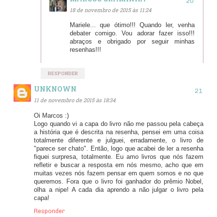
18 de novembro de 2015 às 11:24
Mariele... que ótimo!!! Quando ler, venha
debater comigo. Vou adorar fazer isso!!!
abraços e obrigado por seguir minhas
resenhas!!!
RESPONDER
UNKNOWN
11 de novembro de 2015 às 18:34
Oi Marcos :)
Logo quando vi a capa do livro não me passou pela cabeça
a história que é descrita na resenha, pensei em uma coisa
totalmente diferente e julguei, erradamente, o livro de
"parece ser chato". Então, logo que acabei de ler a resenha
fiquei surpresa, totalmente. Eu amo livros que nós fazem
refletir e buscar a resposta em nós mesmo, acho que em
muitas vezes nós fazem pensar em quem somos e no que
queremos. Fora que o livro foi ganhador do prêmio Nobel,
olha a nipe! A cada dia aprendo a não julgar o livro pela
capa!
Responder