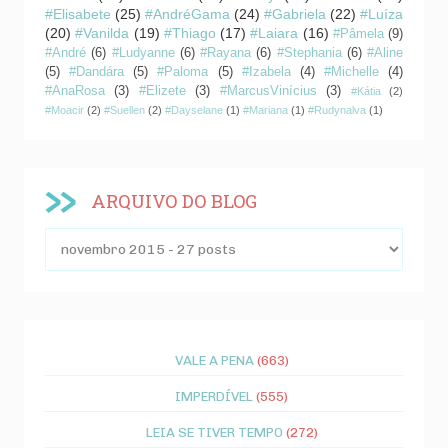
#Elisabete
(25)
#AndréGama
(24)
#Gabriela
(22)
#Luíza
(20)
#Vanilda
(19)
#Thiago
(17)
#Laiara
(16)
#Pâmela
(9)
#André
(6)
#Ludyanne
(6)
#Rayana
(6)
#Stephania
(6)
#Aline
(5)
#Dandára
(5)
#Paloma
(5)
#Izabela
(4)
#Michelle
(4)
#AnaRosa
(3)
#Elizete
(3)
#MarcusVinícius
(3)
#Kátia
(2)
#Moacir
(2)
#Suellen
(2)
#Dayselane
(1)
#Mariana
(1)
#Rudynalva
(1)
ARQUIVO DO BLOG
VALE A PENA
(663)
IMPERDÍVEL
(555)
LEIA SE TIVER TEMPO
(272)