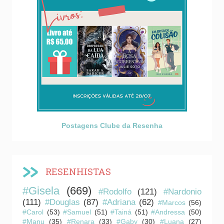
Postagens Clube da Resenha
RESENHISTAS
#Gisela
(669)
#Rodolfo
(121)
#Nardonio
(111)
#Douglas
(87)
#Adriana
(62)
#Marcos
(56)
#Carol
(53)
#Samuel
(51)
#Tainá
(51)
#Andressa
(50)
#Manu
(35)
#Renara
(33)
#Gaby
(30)
#Luana
(27)