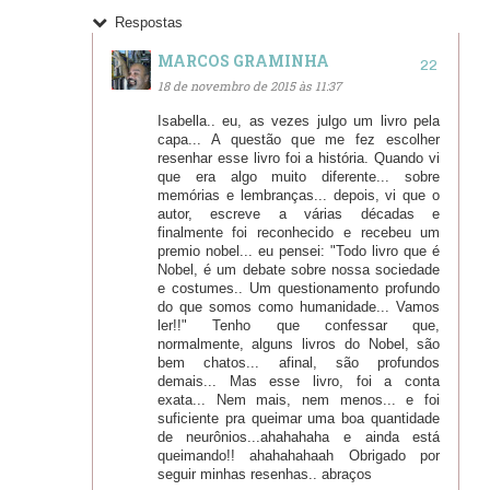
Respostas
MARCOS GRAMINHA
18 de novembro de 2015 às 11:37
Isabella.. eu, as vezes julgo um livro pela
capa... A questão que me fez escolher
resenhar esse livro foi a história. Quando vi
que era algo muito diferente... sobre
memórias e lembranças... depois, vi que o
autor, escreve a várias décadas e
finalmente foi reconhecido e recebeu um
premio nobel... eu pensei: "Todo livro que é
Nobel, é um debate sobre nossa sociedade
e costumes.. Um questionamento profundo
do que somos como humanidade... Vamos
ler!!" Tenho que confessar que,
normalmente, alguns livros do Nobel, são
bem chatos... afinal, são profundos
demais... Mas esse livro, foi a conta
exata... Nem mais, nem menos... e foi
suficiente pra queimar uma boa quantidade
de neurônios...ahahahaha e ainda está
queimando!! ahahahahaah Obrigado por
seguir minhas resenhas.. abraços