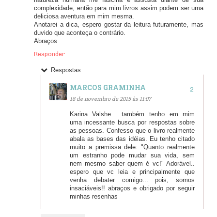
natureza humana me fascina e assusta diante de sua
complexidade, então para mim livros assim podem ser uma
deliciosa aventura em mim mesma.
Anotarei a dica, espero gostar da leitura futuramente, mas
duvido que aconteça o contrário.
Abraços
Responder
Respostas
MARCOS GRAMINHA
18 de novembro de 2015 às 11:07
Karina Valshe... também tenho em mim
uma incessante busca por respostas sobre
as pessoas. Confesso que o livro realmente
abala as bases das idéias. Eu tenho citado
muito a premissa dele: "Quanto realmente
um estranho pode mudar sua vida, sem
nem mesmo saber quem é vc!" Adorável..
espero que vc leia e principalmente que
venha debater comigo... pois, somos
insaciáveis!! abraços e obrigado por seguir
minhas resenhas