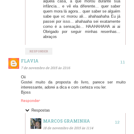
àquela casa, a que morou durante sua
infância... e vê ela diferente... quer saber
quem mora lá agora... quer saber se alguém
sabe que vc morou ali... ahahaahaha Eu já
passei por isso... ahahaaha sei exatamente
como é a sensação... HAAHAHAHA ai ai
Obrigado por seguir minhas resenhas...
abraços
RESPONDER
FLAVIA
7 de novembro de 2015 às 23:16
Oii
Gostei muito da proposta do livro, parece ser muito
interessante, adorei a dica e com certeza vou ler.
Bjoss
Responder
Respostas
MARCOS GRAMINHA
18 de novembro de 2015 às 11:14