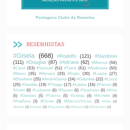
Postagens Clube da Resenha
RESENHISTAS
#Gisela
(668)
#Rodolfo
(121)
#Nardonio
(111)
#Douglas
(87)
#Adriana
(62)
#Marcos
(56)
#Carol
(53)
#Samuel
(51)
#Tainá
(51)
#Andressa
(50)
#Manu
(35)
#Renara
(33)
#Gaby
(30)
#Luana
(27)
#Elisabete
(25)
#AndréGama
(24)
#Gabriela
(22)
#Luíza
(20)
#Vanilda
(19)
#Thiago
(17)
#Laiara
(16)
#Pâmela
(9)
#André
(6)
#Ludyanne
(6)
#Rayana
(6)
#Stephania
(6)
#Aline
(5)
#Dandára
(5)
#Paloma
(5)
#Izabela
(4)
#Michelle
(4)
#AnaRosa
(3)
#Elizete
(3)
#MarcusVinícius
(3)
#Kátia
(2)
#Moacir
(2)
#Suellen
(2)
#Dayselane
(1)
#Mariana
(1)
#Rudynalva
(1)