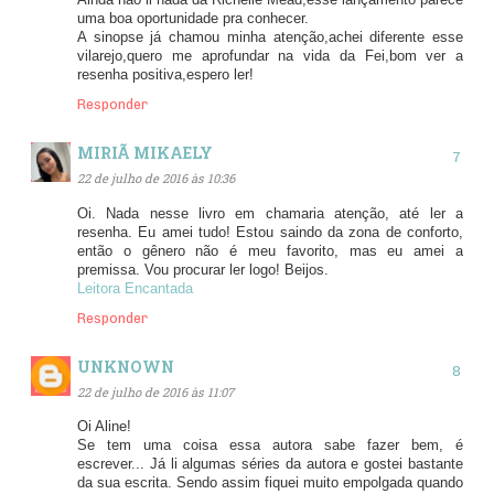
uma boa oportunidade pra conhecer.
A sinopse já chamou minha atenção,achei diferente esse
vilarejo,quero me aprofundar na vida da Fei,bom ver a
resenha positiva,espero ler!
Responder
MIRIÃ MIKAELY
22 de julho de 2016 às 10:36
Oi. Nada nesse livro em chamaria atenção, até ler a
resenha. Eu amei tudo! Estou saindo da zona de conforto,
então o gênero não é meu favorito, mas eu amei a
premissa. Vou procurar ler logo! Beijos.
Leitora Encantada
Responder
UNKNOWN
22 de julho de 2016 às 11:07
Oi Aline!
Se tem uma coisa essa autora sabe fazer bem, é
escrever... Já li algumas séries da autora e gostei bastante
da sua escrita. Sendo assim fiquei muito empolgada quando