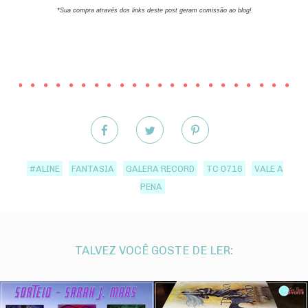
*Sua compra através dos links deste post geram comissão ao blog!
#ALINE
FANTASIA
GALERA RECORD
TC 0716
VALE A
PENA
TALVEZ VOCÊ GOSTE DE LER: