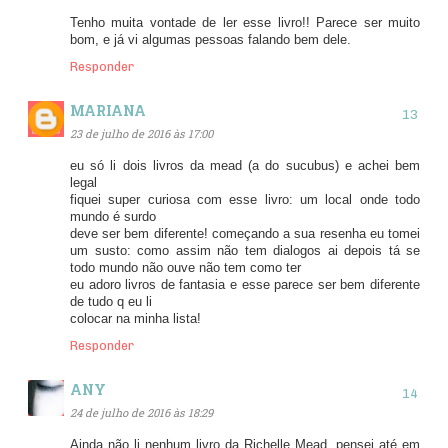
Tenho muita vontade de ler esse livro!! Parece ser muito
bom, e já vi algumas pessoas falando bem dele.
Responder
MARIANA
23 de julho de 2016 às 17:00
eu só li dois livros da mead (a do sucubus) e achei bem
legal
fiquei super curiosa com esse livro: um local onde todo
mundo é surdo
deve ser bem diferente! começando a sua resenha eu tomei
um susto: como assim não tem dialogos ai depois tá se
todo mundo não ouve não tem como ter
eu adoro livros de fantasia e esse parece ser bem diferente
de tudo q eu li
colocar na minha lista!
Responder
ANY
24 de julho de 2016 às 18:29
Ainda não li nenhum livro da Richelle Mead, pensei até em