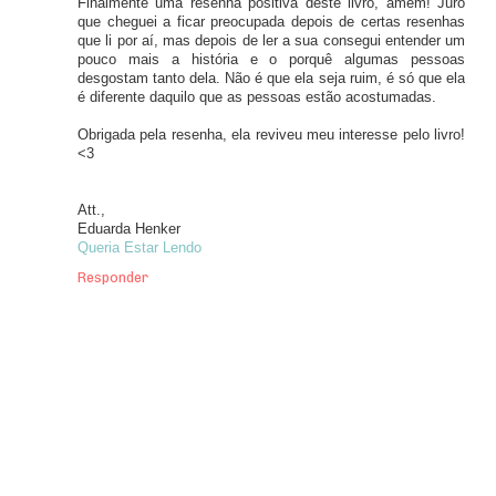
Finalmente uma resenha positiva deste livro, amém! Juro
que cheguei a ficar preocupada depois de certas resenhas
que li por aí, mas depois de ler a sua consegui entender um
pouco mais a história e o porquê algumas pessoas
desgostam tanto dela. Não é que ela seja ruim, é só que ela
é diferente daquilo que as pessoas estão acostumadas.
Obrigada pela resenha, ela reviveu meu interesse pelo livro!
<3
Att.,
Eduarda Henker
Queria Estar Lendo
Responder