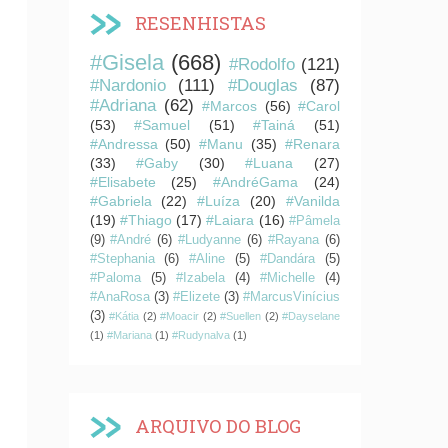
RESENHISTAS
#Gisela
(668)
#Rodolfo
(121)
#Nardonio
(111)
#Douglas
(87)
#Adriana
(62)
#Marcos
(56)
#Carol
(53)
#Samuel
(51)
#Tainá
(51)
#Andressa
(50)
#Manu
(35)
#Renara
(33)
#Gaby
(30)
#Luana
(27)
#Elisabete
(25)
#AndréGama
(24)
#Gabriela
(22)
#Luíza
(20)
#Vanilda
(19)
#Thiago
(17)
#Laiara
(16)
#Pâmela
(9)
#André
(6)
#Ludyanne
(6)
#Rayana
(6)
#Stephania
(6)
#Aline
(5)
#Dandára
(5)
#Paloma
(5)
#Izabela
(4)
#Michelle
(4)
#AnaRosa
(3)
#Elizete
(3)
#MarcusVinícius
(3)
#Kátia
(2)
#Moacir
(2)
#Suellen
(2)
#Dayselane
(1)
#Mariana
(1)
#Rudynalva
(1)
ARQUIVO DO BLOG