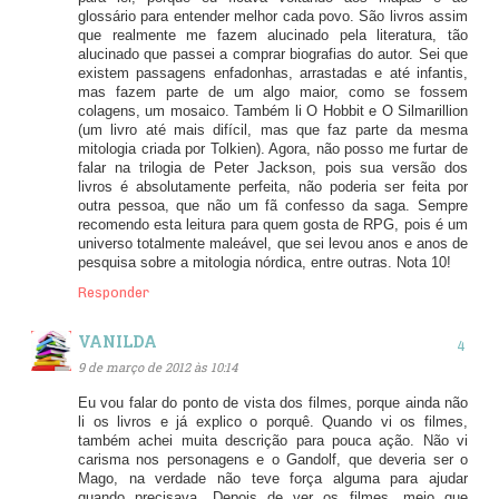
glossário para entender melhor cada povo. São livros assim
que realmente me fazem alucinado pela literatura, tão
alucinado que passei a comprar biografias do autor. Sei que
existem passagens enfadonhas, arrastadas e até infantis,
mas fazem parte de um algo maior, como se fossem
colagens, um mosaico. Também li O Hobbit e O Silmarillion
(um livro até mais difícil, mas que faz parte da mesma
mitologia criada por Tolkien). Agora, não posso me furtar de
falar na trilogia de Peter Jackson, pois sua versão dos
livros é absolutamente perfeita, não poderia ser feita por
outra pessoa, que não um fã confesso da saga. Sempre
recomendo esta leitura para quem gosta de RPG, pois é um
universo totalmente maleável, que sei levou anos e anos de
pesquisa sobre a mitologia nórdica, entre outras. Nota 10!
Responder
VANILDA
9 de março de 2012 às 10:14
Eu vou falar do ponto de vista dos filmes, porque ainda não
li os livros e já explico o porquê. Quando vi os filmes,
também achei muita descrição para pouca ação. Não vi
carisma nos personagens e o Gandolf, que deveria ser o
Mago, na verdade não teve força alguma para ajudar
quando precisava. Depois de ver os filmes, meio que