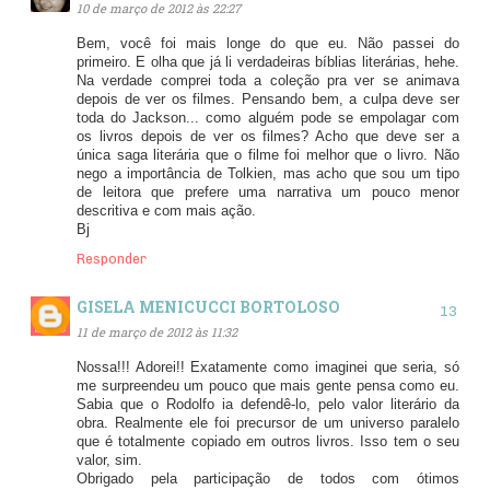
10 de março de 2012 às 22:27
Bem, você foi mais longe do que eu. Não passei do
primeiro. E olha que já li verdadeiras bíblias literárias, hehe.
Na verdade comprei toda a coleção pra ver se animava
depois de ver os filmes. Pensando bem, a culpa deve ser
toda do Jackson... como alguém pode se empolagar com
os livros depois de ver os filmes? Acho que deve ser a
única saga literária que o filme foi melhor que o livro. Não
nego a importância de Tolkien, mas acho que sou um tipo
de leitora que prefere uma narrativa um pouco menor
descritiva e com mais ação.
Bj
Responder
GISELA MENICUCCI BORTOLOSO
11 de março de 2012 às 11:32
Nossa!!! Adorei!! Exatamente como imaginei que seria, só
me surpreendeu um pouco que mais gente pensa como eu.
Sabia que o Rodolfo ia defendê-lo, pelo valor literário da
obra. Realmente ele foi precursor de um universo paralelo
que é totalmente copiado em outros livros. Isso tem o seu
valor, sim.
Obrigado pela participação de todos com ótimos