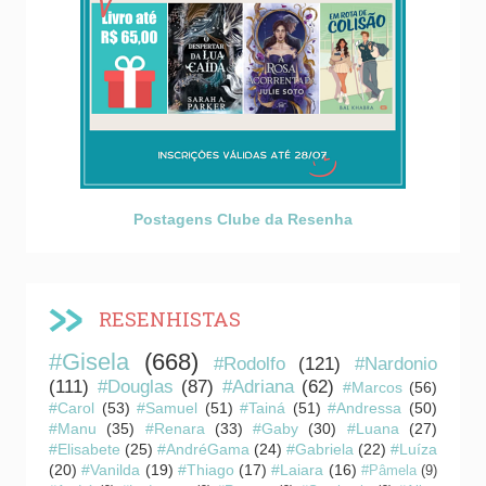
Postagens Clube da Resenha
RESENHISTAS
#Gisela
(668)
#Rodolfo
(121)
#Nardonio
(111)
#Douglas
(87)
#Adriana
(62)
#Marcos
(56)
#Carol
(53)
#Samuel
(51)
#Tainá
(51)
#Andressa
(50)
#Manu
(35)
#Renara
(33)
#Gaby
(30)
#Luana
(27)
#Elisabete
(25)
#AndréGama
(24)
#Gabriela
(22)
#Luíza
(20)
#Vanilda
(19)
#Thiago
(17)
#Laiara
(16)
#Pâmela
(9)