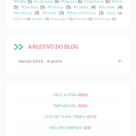
#André
(6)
#Ludyanne
(6)
#Rayana
(6)
#Stephania
(6)
#Aline
(5)
#Dandára
(5)
#Paloma
(5)
#Izabela
(4)
#Michelle
(4)
#AnaRosa
(3)
#Elizete
(3)
#MarcusVinícius
(3)
#Kátia
(2)
#Moacir
(2)
#Suellen
(2)
#Dayselane
(1)
#Mariana
(1)
#Rudynalva
(1)
ARQUIVO DO BLOG
VALE A PENA
(663)
IMPERDÍVEL
(555)
LEIA SE TIVER TEMPO
(272)
NÃO RECOMENDO
(22)