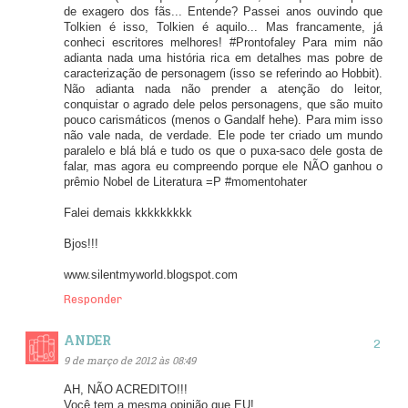
de exagero dos fãs... Entende? Passei anos ouvindo que
Tolkien é isso, Tolkien é aquilo... Mas francamente, já
conheci escritores melhores! #Prontofaley Para mim não
adianta nada uma história rica em detalhes mas pobre de
caracterização de personagem (isso se referindo ao Hobbit).
Não adianta nada não prender a atenção do leitor,
conquistar o agrado dele pelos personagens, que são muito
pouco carismáticos (menos o Gandalf hehe). Para mim isso
não vale nada, de verdade. Ele pode ter criado um mundo
paralelo e blá blá e tudo os que o puxa-saco dele gosta de
falar, mas agora eu compreendo porque ele NÃO ganhou o
prêmio Nobel de Literatura =P #momentohater
Falei demais kkkkkkkkk
Bjos!!!
www.silentmyworld.blogspot.com
Responder
ANDER
9 de março de 2012 às 08:49
AH, NÃO ACREDITO!!!
Você tem a mesma opinião que EU!