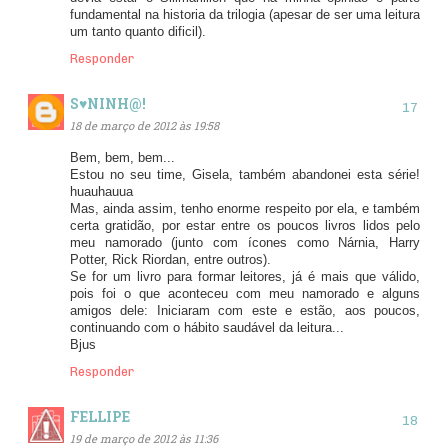
fundamental na historia da trilogia (apesar de ser uma leitura
um tanto quanto dificil).
Responder
S♥NINH@!
18 de março de 2012 às 19:58
Bem, bem, bem...
Estou no seu time, Gisela, também abandonei esta série!
huauhauua
Mas, ainda assim, tenho enorme respeito por ela, e também
certa gratidão, por estar entre os poucos livros lidos pelo
meu namorado (junto com ícones como Nárnia, Harry
Potter, Rick Riordan, entre outros).
Se for um livro para formar leitores, já é mais que válido,
pois foi o que aconteceu com meu namorado e alguns
amigos dele: Iniciaram com este e estão, aos poucos,
continuando com o hábito saudável da leitura...
Bjus
Responder
FELLIPE
19 de março de 2012 às 11:36