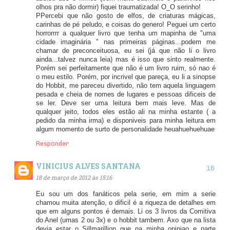
olhos pra não dormir) fiquei traumatizada! O_O serinho!
PPercebi que não gosto de elfos, de criaturas mágicas,
carinhas de pé peludo, e coisas do genero! Peguei um certo
horrorrrr a qualquer livro que tenha um mapinha de "uma
cidade imaginária " nas primeiras páginas...podem me
chamar de preconceituosa, eu sei (já que não li o livro
ainda...talvez nunca leia) mas é isso que sinto realmente.
Porém sei perfeitamente que não é um livro ruim, só nao é
o meu estilo. Porém, por incrivel que pareça, eu li a sinopse
do Hobbit, me pareceu divertido, não tem aquela linguagem
pesada e cheia de nomes de lugares e pessoas dificeis de
se ler. Deve ser uma leitura bem mais leve. Mas de
qualquer jeito, todos eles estão ali na minha estante ( a
pedido da minha irma) e disponiveis para minha leitura em
algum momento de surto de personalidade heuahuehuehuae
Responder
VINICIUS ALVES SANTANA
18 de março de 2012 às 15:16
Eu sou um dos fanáticos pela serie, em mim a serie
chamou muita atenção, o dificil é a riqueza de detalhes em
que em alguns pontos é demais. Li os 3 livros da Comitiva
do Anel (umas 2 ou 3x) e o hobbit tambem. Axo que na lista
devia estar o Sillmarillion que na minha opiniao e parte