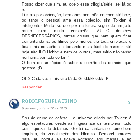
Posso dizer que sim, eu odeio essa trilogia/série, sei lá oq
rs.
Li mais por obrigação, bem arrastado, não entendo até hoje,
oq tanto o pessoal ama essa coleção, sim Tolkien é
inteligente? Muito, só que poxa a leitura segue de um jeito
muito ruim, muita enrolação, MUITO detalhes
DESNECESSÁRIOS, tantas coisas que nem quero ficar
comentando rs, os filmes pelo menos tira toda enrolação e
fica mais no ação, se tornando mais fácil de assistir, até
hoje não li O Hobbit e nem os outros, mas sério não tenho
nenhuma vontade de ler '-'
O bom desse tópico é saber a opinião dos demais, que
gostam. ;D
OBS:Cada vez mais viro fã da Gi kkkkkkkkk :P
Responder
RODOLFO EUFLAUZINO
9 de março de 2012 às 10:13
Sou do grupo de defesa... o universo criado por Tolkien é
algo espetacular, desde as línguas até os territórios, tudo
com riqueza de detalhes. Gostei da fantasia e como bom
linguista, da vocalização dos idiomas. Demorei horrores
para ler, porque eu ficava voltando aos mapas e ao