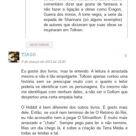
comentário dizer que gosta de fantasia e
não fazer a ligação a obras como Eragon,
Guerra dos tronos, A torre negra, a serie da
espada de Shannara (só alguns exemplos)
de autores que disseram que suas obras se
inspiraram em Tolkien.
RESPONDER
TIAGO
9 de março de 2012 às 23:43
Eu gostei dos livros, mas te entendo. A leitura é arrastada
mesmo e não é tão empolgante. Tolkien apenas contou uma
história sem se preocupar muito com o quanto o leitor
poderia se identificar com os personagens. Eu mesmo não
me identifiquei com nenhum deles, a não ser o Gollum que
despertou uma certa empatia haha.
O Hobbit é bem diferente dos outros livros. E gosto mais
dele. Então, se você nem terminou de ler O Retorno do Rei,
eu não aconselho nem a pegar O Silmarillion. É muito mais
arrastado e "chato". Sempre pego para ler e não termino.
Mas um dia chego lá, é sobre a criação da Terra Média e
todas as lendas e tal.