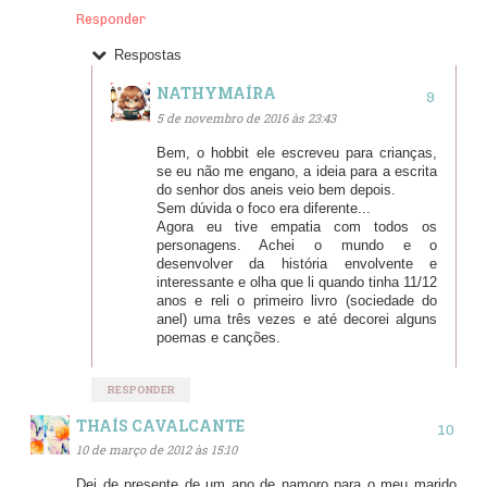
Responder
Respostas
NATHYMAÍRA
5 de novembro de 2016 às 23:43
Bem, o hobbit ele escreveu para crianças,
se eu não me engano, a ideia para a escrita
do senhor dos aneis veio bem depois.
Sem dúvida o foco era diferente...
Agora eu tive empatia com todos os
personagens. Achei o mundo e o
desenvolver da história envolvente e
interessante e olha que li quando tinha 11/12
anos e reli o primeiro livro (sociedade do
anel) uma três vezes e até decorei alguns
poemas e canções.
RESPONDER
THAÍS CAVALCANTE
10 de março de 2012 às 15:10
Dei de presente de um ano de namoro para o meu marido