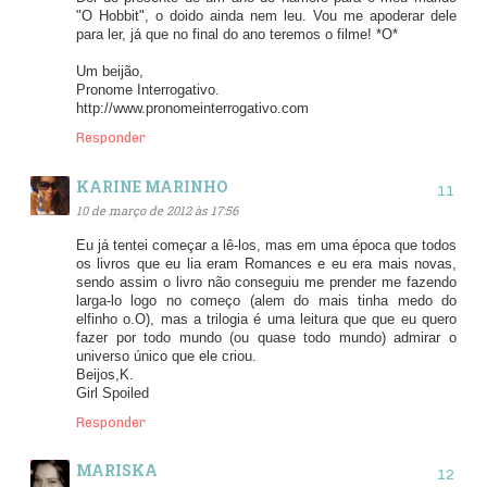
"O Hobbit", o doido ainda nem leu. Vou me apoderar dele
para ler, já que no final do ano teremos o filme! *O*
Um beijão,
Pronome Interrogativo.
http://www.pronomeinterrogativo.com
Responder
KARINE MARINHO
10 de março de 2012 às 17:56
Eu já tentei começar a lê-los, mas em uma época que todos
os livros que eu lia eram Romances e eu era mais novas,
sendo assim o livro não conseguiu me prender me fazendo
larga-lo logo no começo (alem do mais tinha medo do
elfinho o.O), mas a trilogia é uma leitura que que eu quero
fazer por todo mundo (ou quase todo mundo) admirar o
universo único que ele criou.
Beijos,K.
Girl Spoiled
Responder
MARISKA