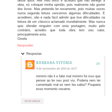
deste autor. Reli meu texto e acredito que não denegri a
obra, só coloquei minha opinião, pois realmente não gostei
dos livros. Mas pretendo ler novamente, pois muitas vezes
numa segunda leitura vencemos algumas dificuldades. E
acreditem, não é nada fácil admitir que tive dificuldades na
leitura de um clássico aclamado mundialmente. Mas nunca
quis ofender ninguém com esta postagem, muito pelo
contrário, acredito que toda obra tem seu valor,
principalmente esta.
Gisela
Responder
Respostas
BÁRBARA VITÓRIA
9 de novembro de 2016 às 16:17
mimimi não li e falei mal mimimi foi isso que
pensei ao ler seu post viu. Poderia nem ter
comentado mal se nem leu sabia? Pouparia
esse momento vexame.
RESPONDER