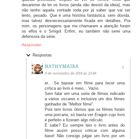
desanimei de ler os livros (ainda não desisti da ideia), mas
não tenho aquela vontade toda por já saber que vai ser
lento, pesado. Que é uma história fantástica, sem dúvida,
mas talvez desnecessariamente fixada em detalhes. Pra
mim, os personagens que me chamaram a atenção foram
os elfos e o Smigol. Enfim, eu também não serei uma
defensora da série.
Responder
Respostas
NATHYMAÍRA
5 de novembro de 2016 às 23:49
er... Se basear em filme para tecer uma
crítica ao livro é meio... Vazio.
Sem falar em uma serie de filmes indicado
a vários oscares e inclusive um dos filmes
ganhador de "Melhor filme".
Pois tem livros ótimos que os filmes foram
uma porcaria, só basta ver Eragon cujo livro
é perfeito e fizeram algo ridículo.
E sabe? Eu sempre leio o livro antes do
filme assim posso criticar com alguma
base! Não consigo julgar um livro por um