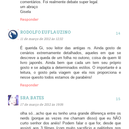
comentários. Foi realmente debate super legal.
um abraço
Gisela
Responder
RODOLFO EUFLAUZINO
11 de março de 2012 às 12:32
É querida Gi, sou leitor das antigas rs. Ainda gosto de
cenários extremamente detalhados, aqueles em que se
descreve a queda de um folha no outono, coisa de quem lê
livro japonês. Ainda bem que cada um tem seu próprio
gosto e se adapta a determinados estilos. O importante é a
leitura, o gosto pela viagem que ela nos proporciona e
nesse quesito todos estamos de parabéns!
Responder
SRA.BATES
17 de março de 2012 às 19:06
olha só...acho que eu tenho uma grande diferença entre os
nerds (porque as vezes me chamam disso) que eu NÃO
curto senhor dos anéis! Podem falar o que for, desde que
assisti aos 3 filmes (com muito sacrificio e palitinhos nos