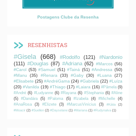
Postagens Clube da Resenha
RESENHISTAS
#Gisela
(668)
#Rodolfo
(121)
#Nardonio
(111)
#Douglas
(87)
#Adriana
(62)
#Marcos
(56)
#Carol
(53)
#Samuel
(51)
#Tainá
(51)
#Andressa
(50)
#Manu
(35)
#Renara
(33)
#Gaby
(30)
#Luana
(27)
#Elisabete
(25)
#AndréGama
(24)
#Gabriela
(22)
#Luíza
(20)
#Vanilda
(19)
#Thiago
(17)
#Laiara
(16)
#Pâmela
(9)
#André
(6)
#Ludyanne
(6)
#Rayana
(6)
#Stephania
(6)
#Aline
(5)
#Dandára
(5)
#Paloma
(5)
#Izabela
(4)
#Michelle
(4)
#AnaRosa
(3)
#Elizete
(3)
#MarcusVinícius
(3)
#Kátia
(2)
#Moacir
(2)
#Suellen
(2)
#Dayselane
(1)
#Mariana
(1)
#Rudynalva
(1)