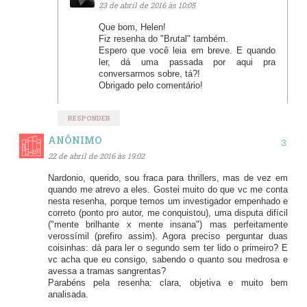
23 de abril de 2016 às 10:05
Que bom, Helen!
Fiz resenha do "Brutal" também.
Espero que você leia em breve. E quando
ler, dá uma passada por aqui pra
conversarmos sobre, tá?!
Obrigado pelo comentário!
RESPONDER
ANÔNIMO
22 de abril de 2016 às 19:02
Nardonio, querido, sou fraca para thrillers, mas de vez em
quando me atrevo a eles. Gostei muito do que vc me conta
nesta resenha, porque temos um investigador empenhado e
correto (ponto pro autor, me conquistou), uma disputa difícil
("mente brilhante x mente insana") mas perfeitamente
verossímil (prefiro assim). Agora preciso perguntar duas
coisinhas: dá para ler o segundo sem ter lido o primeiro? E
vc acha que eu consigo, sabendo o quanto sou medrosa e
avessa a tramas sangrentas?
Parabéns pela resenha: clara, objetiva e muito bem
analisada.