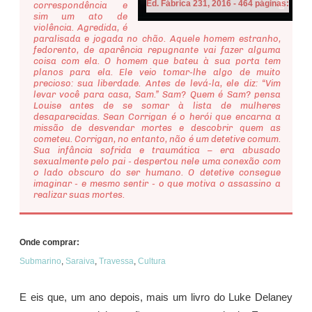
Ed. Fábrica 231, 2016 - 464 páginas:
correspondência e
sim um ato de
violência. Agredida, é
paralisada e jogada no chão. Aquele homem estranho,
fedorento, de aparência repugnante vai fazer alguma
coisa com ela. O homem que bateu à sua porta tem
planos para ela. Ele veio tomar-lhe algo de muito
precioso: sua liberdade. Antes de levá-la, ele diz: “Vim
levar você para casa, Sam.” Sam? Quem é Sam? pensa
Louise antes de se somar à lista de mulheres
desaparecidas. Sean Corrigan é o herói que encarna a
missão de desvendar mortes e descobrir quem as
cometeu. Corrigan, no entanto, não é um detetive comum.
Sua infância sofrida e traumática – era abusado
sexualmente pelo pai - despertou nele uma conexão com
o lado obscuro do ser humano. O detetive consegue
imaginar - e mesmo sentir - o que motiva o assassino a
realizar suas mortes.
Onde comprar:
Submarino
,
Saraiva
,
Travessa
,
Cultura
E eis que, um ano depois, mais um livro do Luke Delaney