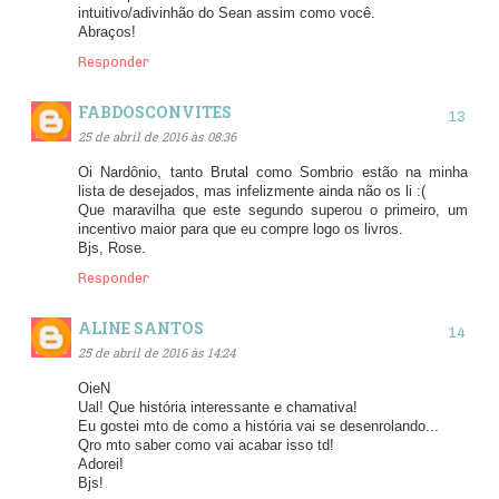
intuitivo/adivinhão do Sean assim como você.
Abraços!
Responder
FABDOSCONVITES
25 de abril de 2016 às 08:36
Oi Nardônio, tanto Brutal como Sombrio estão na minha
lista de desejados, mas infelizmente ainda não os li :(
Que maravilha que este segundo superou o primeiro, um
incentivo maior para que eu compre logo os livros.
Bjs, Rose.
Responder
ALINE SANTOS
25 de abril de 2016 às 14:24
OieN
Ual! Que história interessante e chamativa!
Eu gostei mto de como a história vai se desenrolando...
Qro mto saber como vai acabar isso td!
Adorei!
Bjs!