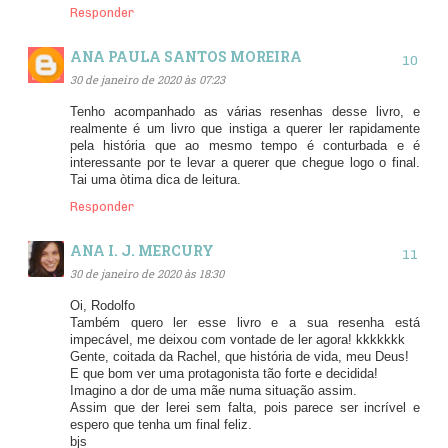
Responder
ANA PAULA SANTOS MOREIRA
30 de janeiro de 2020 às 07:23
Tenho acompanhado as várias resenhas desse livro, e
realmente é um livro que instiga a querer ler rapidamente
pela história que ao mesmo tempo é conturbada e é
interessante por te levar a querer que chegue logo o final.
Tai uma òtima dica de leitura.
Responder
ANA I. J. MERCURY
30 de janeiro de 2020 às 18:30
Oi, Rodolfo
Também quero ler esse livro e a sua resenha está
impecável, me deixou com vontade de ler agora! kkkkkkk
Gente, coitada da Rachel, que história de vida, meu Deus!
E que bom ver uma protagonista tão forte e decidida!
Imagino a dor de uma mãe numa situação assim.
Assim que der lerei sem falta, pois parece ser incrível e
espero que tenha um final feliz.
bjs