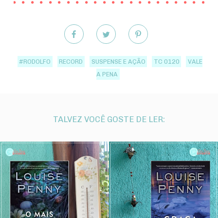
#RODOLFO
RECORD
SUSPENSE E AÇÃO
TC 0120
VALE
A PENA
TALVEZ VOCÊ GOSTE DE LER: