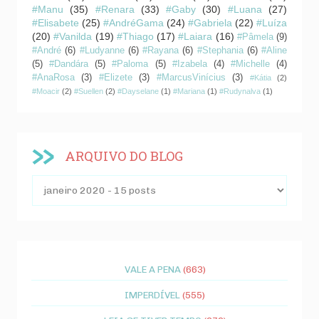
#Manu
(35)
#Renara
(33)
#Gaby
(30)
#Luana
(27)
#Elisabete
(25)
#AndréGama
(24)
#Gabriela
(22)
#Luíza
(20)
#Vanilda
(19)
#Thiago
(17)
#Laiara
(16)
#Pâmela
(9)
#André
(6)
#Ludyanne
(6)
#Rayana
(6)
#Stephania
(6)
#Aline
(5)
#Dandára
(5)
#Paloma
(5)
#Izabela
(4)
#Michelle
(4)
#AnaRosa
(3)
#Elizete
(3)
#MarcusVinícius
(3)
#Kátia
(2)
#Moacir
(2)
#Suellen
(2)
#Dayselane
(1)
#Mariana
(1)
#Rudynalva
(1)
ARQUIVO DO BLOG
VALE A PENA
(663)
IMPERDÍVEL
(555)