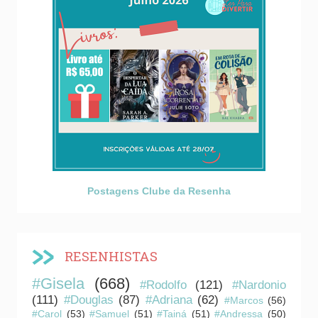
Postagens Clube da Resenha
RESENHISTAS
#Gisela
(668)
#Rodolfo
(121)
#Nardonio
(111)
#Douglas
(87)
#Adriana
(62)
#Marcos
(56)
#Carol
(53)
#Samuel
(51)
#Tainá
(51)
#Andressa
(50)