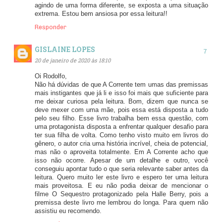
agindo de uma forma diferente, se exposta a uma situação
extrema. Estou bem ansiosa por essa leitura!!
Responder
GISLAINE LOPES
20 de janeiro de 2020 às 18:10
Oi Rodolfo,
Não há dúvidas de que A Corrente tem umas das premissas
mais instigantes que já li e isso foi mais que suficiente para
me deixar curiosa pela leitura. Bom, dizem que nunca se
deve mexer com uma mãe, pois essa está disposta a tudo
pelo seu filho. Esse livro trabalha bem essa questão, com
uma protagonista disposta a enfrentar qualquer desafio para
ter sua filha de volta. Como tenho visto muito em livros do
gênero, o autor cria uma história incrível, cheia de potencial,
mas não o aproveita totalmente. Em A Corrente acho que
isso não ocorre. Apesar de um detalhe e outro, você
conseguiu apontar tudo o que seria relevante saber antes da
leitura. Quero muito ler este livro e espero ter uma leitura
mais proveitosa. E eu não podia deixar de mencionar o
filme O Sequestro protagonizado pela Halle Berry, pois a
premissa deste livro me lembrou do longa. Para quem não
assistiu eu recomendo.