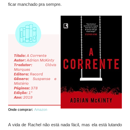
ficar manchado pra sempre.
Título:
A Corrente
Autor:
Adrian McKinty
Tradutor:
Clóvis
Marques
Editora:
Record
Gênero:
Suspense e
Mistério
Páginas:
378
Edição:
1ª
Ano:
2019
Onde comprar:
Amazon
A vida de Rachel não está nada fácil, mas ela está lutando