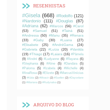
RESENHISTAS
#Gisela
(668)
#Rodolfo
(121)
#Nardonio
(111)
#Douglas
(87)
#Adriana
(62)
#Marcos
(56)
#Carol
(53)
#Samuel
(51)
#Tainá
(51)
#Andressa
(50)
#Manu
(35)
#Renara
(33)
#Gaby
(30)
#Luana
(27)
#Elisabete
(25)
#AndréGama
(24)
#Gabriela
(22)
#Luíza
(20)
#Vanilda
(19)
#Thiago
(17)
#Laiara
(16)
#Pâmela
(9)
#André
(6)
#Ludyanne
(6)
#Rayana
(6)
#Stephania
(6)
#Aline
(5)
#Dandára
(5)
#Paloma
(5)
#Izabela
(4)
#Michelle
(4)
#AnaRosa
(3)
#Elizete
(3)
#MarcusVinícius
(3)
#Kátia
(2)
#Moacir
(2)
#Suellen
(2)
#Dayselane
(1)
#Mariana
(1)
#Rudynalva
(1)
ARQUIVO DO BLOG