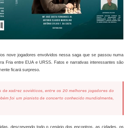
fil dos nove jogadores envolvidos nessa saga que se passou numa
ra Fria entre EUA e URSS. Fatos e narrativas interessantes são
mente ficará surpreso.
s de xadrez soviéticos, entre os 20 melhores jogadores do
mbém foi um pianista de concerto conhecido mundialmente,
tidas, descrevendo todo o cenário dos encontros, as cidades, os