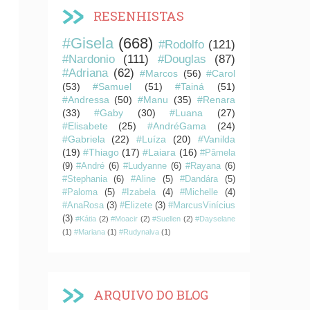
RESENHISTAS
#Gisela
(668)
#Rodolfo
(121)
#Nardonio
(111)
#Douglas
(87)
#Adriana
(62)
#Marcos
(56)
#Carol
(53)
#Samuel
(51)
#Tainá
(51)
#Andressa
(50)
#Manu
(35)
#Renara
(33)
#Gaby
(30)
#Luana
(27)
#Elisabete
(25)
#AndréGama
(24)
#Gabriela
(22)
#Luíza
(20)
#Vanilda
(19)
#Thiago
(17)
#Laiara
(16)
#Pâmela
(9)
#André
(6)
#Ludyanne
(6)
#Rayana
(6)
#Stephania
(6)
#Aline
(5)
#Dandára
(5)
#Paloma
(5)
#Izabela
(4)
#Michelle
(4)
#AnaRosa
(3)
#Elizete
(3)
#MarcusVinícius
(3)
#Kátia
(2)
#Moacir
(2)
#Suellen
(2)
#Dayselane
(1)
#Mariana
(1)
#Rudynalva
(1)
ARQUIVO DO BLOG