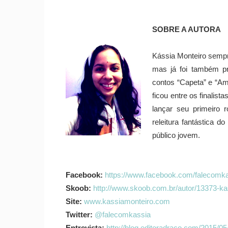
SOBRE A AUTORA
Kássia Monteiro sempre 
mas já foi também pr
contos “Capeta” e “Am
ficou entre os finali
lançar seu primeiro
releitura fantástica d
público jovem.
Facebook:
https://www.facebook.com/falecomk
Skoob:
http://www.skoob.com.br/autor/13373-ka
Site:
www.kassiamonteiro.com
Twitter:
@falecomkassia