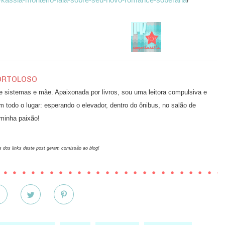
05/kassia-monteiro-fala-sobre-seu-novo-romance-soberana
/
ORTOLOSO
de sistemas e mãe. Apaixonada por livros, sou uma leitora compulsiva e
m todo o lugar: esperando o elevador, dentro do ônibus, no salão de
 minha paixão!
 dos links deste post geram comissão ao blog!