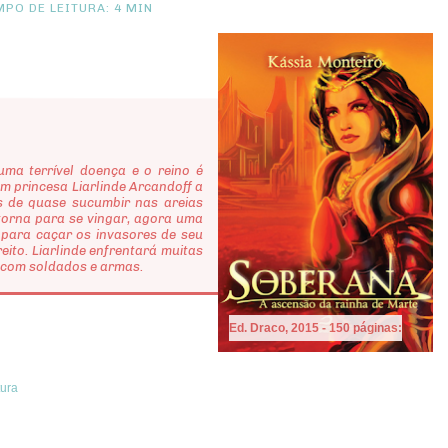
PO DE LEITURA: 4 MIN
 terrível doença e o reino é
m princesa Liarlinde Arcandoff a
s de quase sucumbir nas areias
torna para se vingar, agora uma
a para caçar os invasores de seu
reito. Liarlinde enfrentará muitas
r com soldados e armas.
Ed. Draco, 2015 - 150 páginas:
tura