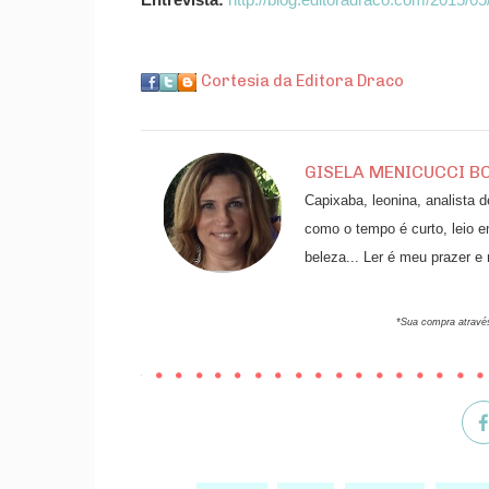
Entrevista:
http://blog.editoradraco.com/2015/
Cortesia da Editora Draco
GISELA MENICUCCI B
Capixaba, leonina, analista 
como o tempo é curto, leio e
beleza... Ler é meu prazer e
*Sua compra através