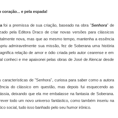
 coração... e pela espada!
a
foi a premissa de sua criação, baseado na obra "
Senhora
" de
izado pela Editora Draco de criar novas versões para clássicos
a totalmente nova, mas que ao mesmo tempo, mantenha a essência
riu admiravelmente sua missão, fez de Soberana uma história
nífica relação de amor e ódio criada pelo autor cearense e em
inal conheci e me apaixonei pelas obras de José de Alencar desde
s características de "Senhora", curiosa para saber como a autora
ência do clássico em questão, mas depois fui esquecendo as
sia, deixando que ela me embalasse na fantasia de Soberana.
ever todo um novo universo fantástico, como também inseriu na
tico social, tudo isso banhado pelo seu humor irônico.