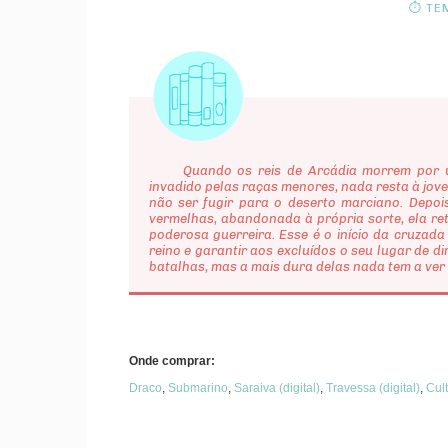
⏱ TEM
Quando os reis de Arcádia morrem por uma
invadido pelas raças menores, nada resta à jove
não ser fugir para o deserto marciano. Depoi
vermelhas, abandonada à própria sorte, ela re
poderosa guerreira. Esse é o início da cruzad
reino e garantir aos excluídos o seu lugar de di
batalhas, mas a mais dura delas nada tem a ve
Onde comprar:
Draco
,
Submarino
,
Saraiva (digital)
,
Travessa (digital)
,
Cul